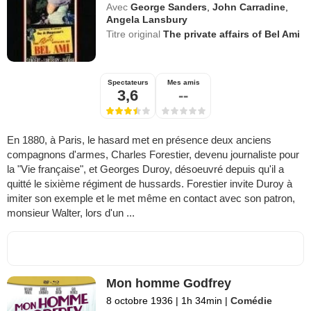
Avec
George Sanders
,
John Carradine
,
Angela Lansbury
Titre original
The private affairs of Bel Ami
Spectateurs
Mes amis
3,6
--
En 1880, à Paris, le hasard met en présence deux anciens
compagnons d'armes, Charles Forestier, devenu journaliste pour
la "Vie française", et Georges Duroy, désoeuvré depuis qu'il a
quitté le sixième régiment de hussards. Forestier invite Duroy à
imiter son exemple et le met même en contact avec son patron,
monsieur Walter, lors d'un ...
Mon homme Godfrey
8 octobre 1936
|
1h 34min
|
Comédie