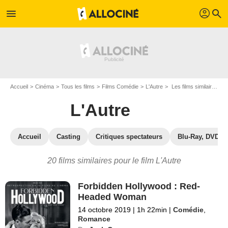
profil
menu
search
Accueil
Cinéma
Tous les films
Films Comédie
L'Autre
Les films similaires à "L'Autre"
L'Autre
Accueil
Casting
Critiques spectateurs
Blu-Ray, DVD
20 films similaires pour le film L'Autre
Forbidden Hollywood : Red-
Headed Woman
14 octobre 2019
|
1h 22min
|
Comédie
,
Romance