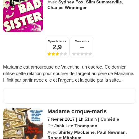
Avec
Sydney Fox
,
Slim Summerville
,
Charles Winninger
Spectateurs
Mes amis
2,9
--
Marianne est amoureuse de Valentine, un escroc. Ce dernier
utilise cette relation pour soutirer de l'argent au père de Marianne.
Il finit par partir avec elle et l'argent, et la quitte par la suite...
Madame croque-maris
7 février 2017
|
1h 51min
|
Comédie
De
Jack Lee Thompson
Avec
Shirley MacLaine
,
Paul Newman
,
Robert Mitchum