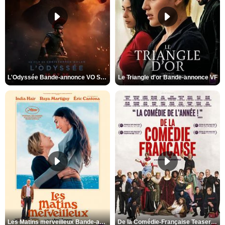
L'Odyssée Bande-annonce VO STFR
Le Triangle d'or Bande-annonce VF
Les Matins merveilleux Bande-annonce VF
De la Comédie-Française Teaser VF