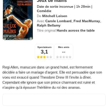
Jeux de mains
Date de sortie inconnue
|
1h 28min
|
Comédie
De
Mitchell Leisen
Avec
Carole Lombard
,
Fred MacMurray
,
Ralph Bellamy
Titre original
Hands across the table
Spectateurs
Mes amis
3,1
--
Regi Allen, manucure dans un grand hotel, est fermement
décidée a faire un mariage d'argent. Elle est persuadée que son
voeu est exaucé quand Theodore Drew III l'invite à dîner.
Cependant elle ignore que son prince charmant est ruiné et
n'aspire qu'à épouser l'héritière du roi des ananas.