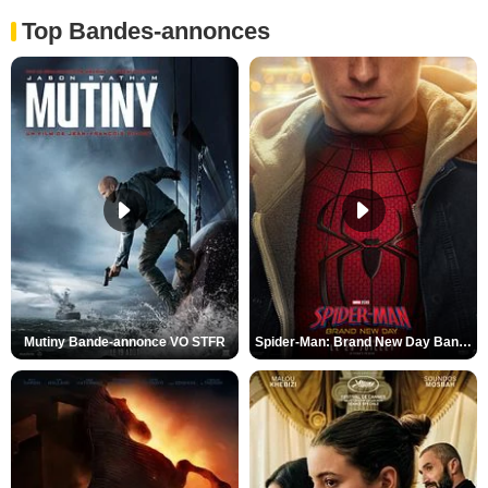
Top Bandes-annonces
Mutiny Bande-annonce VO STFR
Spider-Man: Brand New Day Bande-annonce VO STFR