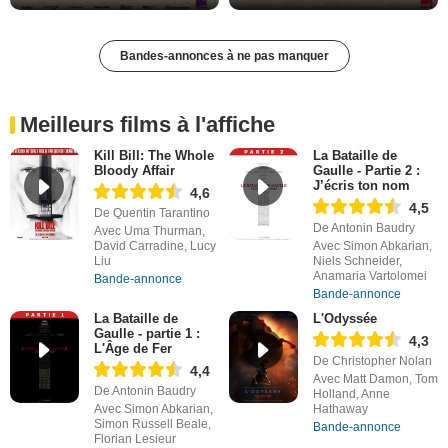
Bandes-annonces à ne pas manquer
Meilleurs films à l'affiche
Kill Bill: The Whole
La Bataille de
Bloody Affair
Gaulle - Partie 2 :
J’écris ton nom
4,6
4,5
De Quentin Tarantino
De Antonin Baudry
Avec Uma Thurman,
David Carradine, Lucy
Avec Simon Abkarian,
Liu
Niels Schneider,
Anamaria Vartolomei
Bande-annonce
Bande-annonce
La Bataille de
L'Odyssée
Gaulle - partie 1 :
4,3
L'Âge de Fer
De Christopher Nolan
4,4
Avec Matt Damon, Tom
De Antonin Baudry
Holland, Anne
Avec Simon Abkarian,
Hathaway
Simon Russell Beale,
Bande-annonce
Florian Lesieur