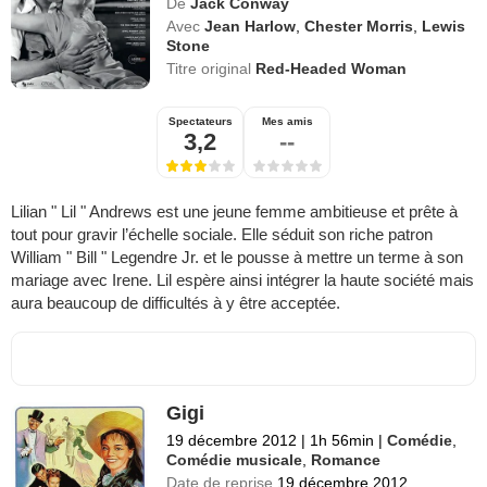
De
Jack Conway
Avec
Jean Harlow
,
Chester Morris
,
Lewis
Stone
Titre original
Red-Headed Woman
Spectateurs
Mes amis
3,2
--
Lilian " Lil " Andrews est une jeune femme ambitieuse et prête à
tout pour gravir l’échelle sociale. Elle séduit son riche patron
William " Bill " Legendre Jr. et le pousse à mettre un terme à son
mariage avec Irene. Lil espère ainsi intégrer la haute société mais
aura beaucoup de difficultés à y être acceptée.
Gigi
19 décembre 2012
|
1h 56min
|
Comédie
,
Comédie musicale
,
Romance
Date de reprise
19 décembre 2012