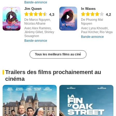
Bande-annonce
Jim Queen
In Waves
4,3
4,2
De Marco Nguyen,
De Phuong Mai
Nicolas Athane
Nguyen
Avec Alex Ramires,
Avec Lyna Khoudri,
Jérémy Gillet, Shirley
Paul Kircher, Rio Vega
Souagnon
Bande-annonce
Bande-annonce
Tous les meilleurs films au ciné
Trailers des films prochainement au
cinéma