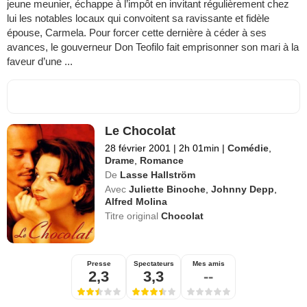
jeune meunier, échappe à l’impôt en invitant régulièrement chez
lui les notables locaux qui convoitent sa ravissante et fidèle
épouse, Carmela. Pour forcer cette dernière à céder à ses
avances, le gouverneur Don Teofilo fait emprisonner son mari à la
faveur d’une ...
Le Chocolat
28 février 2001
|
2h 01min
|
Comédie
,
Drame
,
Romance
De
Lasse Hallström
Avec
Juliette Binoche
,
Johnny Depp
,
Alfred Molina
Titre original
Chocolat
Presse
Spectateurs
Mes amis
2,3
3,3
--