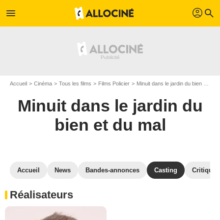
profil
menu
search
Accueil
Cinéma
Tous les films
Films Policier
Minuit dans le jardin du bien et du mal
Minuit dans le jardin du
bien et du mal
Accueil
News
Bandes-annonces
Casting
Critiques
Réalisateurs