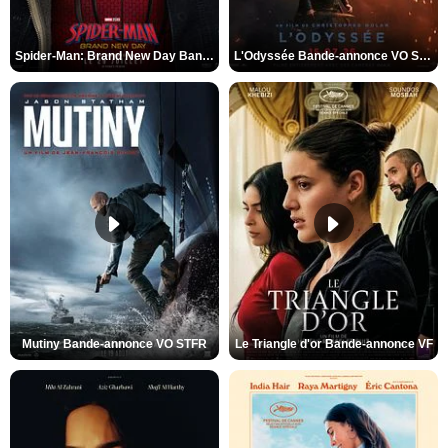
Spider-Man: Brand New Day Bande-annonce VO STFR
L'Odyssée Bande-annonce VO STFR
Mutiny Bande-annonce VO STFR
Le Triangle d'or Bande-annonce VF