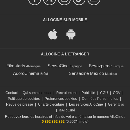
ALLOCINÉ SUR MOBILE
ALLOCINÉ À L'ÉTRANGER
Filmstarts
SensaCine
Beyazperde
Allemagne
Espagne
Turquie
AdoroCinema
Sensacine México
Brésil
Mexique
Contact
|
Qui sommes-nous
|
Recrutement
|
Publicité
|
CGU
|
CGV
|
Politique de cookies
|
Préférences cookies
|
Données Personnelles
|
Revue de presse
|
Charte d'écriture
|
Les services AlloCiné
|
Gérer Utiq
|
©AlloCiné
Retrouvez tous les horaires et infos de votre cinéma sur le numéro AlloCiné :
0 892 892 892
(0,90€/minute)