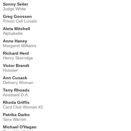
Sonny Seiler
Judge White
Greg Goossen
Prison Cell Lunatic
Aleta Mitchell
Alphabette
Anne Haney
Margaret Williams
Richard Herd
Henry Skerridge
Victor Brandt
Huissier
Ann Cusack
Delivery Woman
Terry Rhoads
Assistant D.A.
Rhoda Griffis
Card Club Woman #2
Patrika Darbo
Sara Warren
Michael O'Hagan