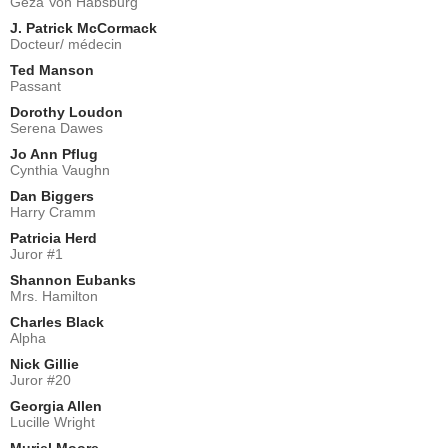
Geza Von Habsburg
J. Patrick McCormack
Docteur/ médecin
Ted Manson
Passant
Dorothy Loudon
Serena Dawes
Jo Ann Pflug
Cynthia Vaughn
Dan Biggers
Harry Cramm
Patricia Herd
Juror #1
Shannon Eubanks
Mrs. Hamilton
Charles Black
Alpha
Nick Gillie
Juror #20
Georgia Allen
Lucille Wright
Muriel Moore