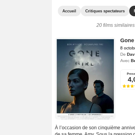
Accueil
Critiques spectateurs
20 films similaire
Gone 
8 octob
De
Dav
Avec
Be
Pres
4,
À l’occasion de son cinquième annive
de sa femme, Amy. Sous la pression de