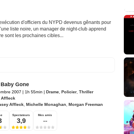
l'exécution d'officiers du NYPD devenus gênants pour
 d'une liste noire, un manager de night-club apprend
e sont les prochaines cibles...
 Baby Gone
embre 2007
|
1h 55min
|
Drame
,
Policier
,
Thriller
 Affleck
sey Affleck
,
Michelle Monaghan
,
Morgan Freeman
se
Spectateurs
Mes amis
3
3,9
--