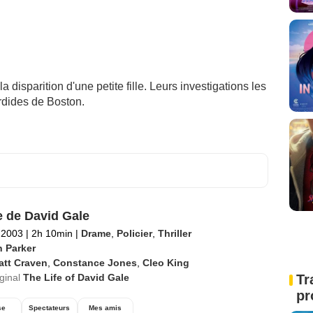
 disparition d'une petite fille. Leurs investigations les
rdides de Boston.
e de David Gale
l 2003
|
2h 10min
|
Drame
,
Policier
,
Thriller
n Parker
att Craven
,
Constance Jones
,
Cleo King
iginal
The Life of David Gale
Tr
pr
se
Spectateurs
Mes amis