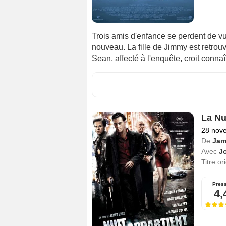
Trois amis d'enfance se perdent de vue
nouveau. La fille de Jimmy est retrou
Sean, affecté à l'enquête, croit connaî
La Nu
28 nov
De
Jam
Avec
J
Titre or
Pres
4,