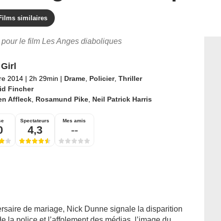
Films similaires
s pour le film Les Anges diaboliques
Girl
re 2014
|
2h 29min
|
Drame
,
Policier
,
Thriller
id Fincher
n Affleck
,
Rosamund Pike
,
Neil Patrick Harris
se
Spectateurs
Mes amis
0
4,3
--
rsaire de mariage, Nick Dunne signale la disparition
 la police et l’affolement des médias, l’image du