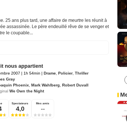
. 25 ans plus tard, une affaire de meurtre les réunit à
vée assassinée. Le père endeuillé rêve de se venger et
tre le coupable...
it nous appartient
embre 2007
|
1h 54min
|
Drame
,
Policier
,
Thriller
es Gray
oaquin Phoenix
,
Mark Wahlberg
,
Robert Duvall
iginal
We Own the Night
Me
se
Spectateurs
Mes amis
4
4,0
--