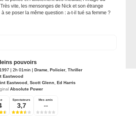
 Très vite, les mensonges de Nick et son étrange
 se poser la même question : a-t-il tué sa femme ?
leins pouvoirs
 1997
|
2h 01min
|
Drame
,
Policier
,
Thriller
nt Eastwood
lint Eastwood
,
Scott Glenn
,
Ed Harris
iginal
Absolute Power
se
Spectateurs
Mes amis
4
3,7
--