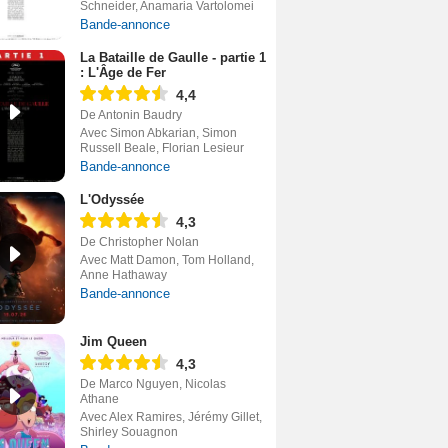
Schneider, Anamaria Vartolomei
Bande-annonce
La Bataille de Gaulle - partie 1
: L'Âge de Fer
4,4
De Antonin Baudry
Avec Simon Abkarian, Simon
Russell Beale, Florian Lesieur
Bande-annonce
L'Odyssée
4,3
De Christopher Nolan
Avec Matt Damon, Tom Holland,
Anne Hathaway
Bande-annonce
Jim Queen
4,3
De Marco Nguyen, Nicolas
Athane
Avec Alex Ramires, Jérémy Gillet,
Shirley Souagnon