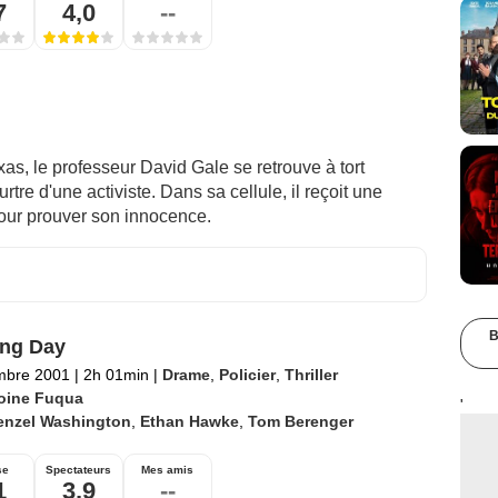
7
4,0
--
exas, le professeur David Gale se retrouve à tort
tre d'une activiste. Dans sa cellule, il reçoit une
pour prouver son innocence.
B
ing Day
mbre 2001
|
2h 01min
|
Drame
,
Policier
,
Thriller
oine Fuqua
'
enzel Washington
,
Ethan Hawke
,
Tom Berenger
se
Spectateurs
Mes amis
1
3,9
--