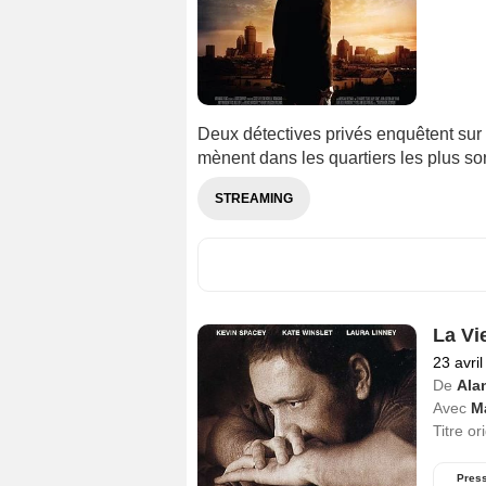
Deux détectives privés enquêtent sur la
mènent dans les quartiers les plus so
STREAMING
La Vi
23 avri
De
Ala
Avec
M
Titre or
Pres