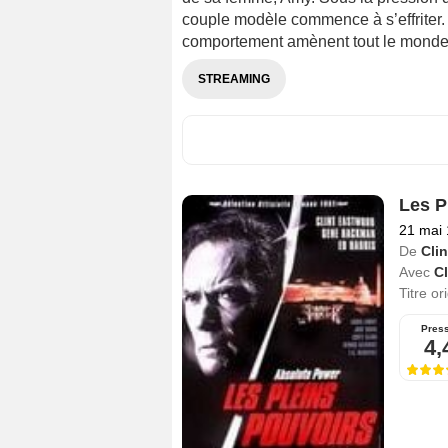
couple modèle commence à s’effriter.
comportement amènent tout le monde à
STREAMING
Les P
21 mai
De
Cli
Avec
C
Titre or
Pres
4,