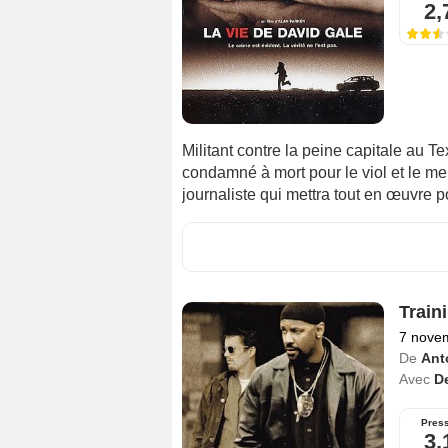
2,
Militant contre la peine capitale au T
condamné à mort pour le viol et le meur
journaliste qui mettra tout en œuvre 
Train
7 nove
De
Ant
Avec
D
Pres
3,