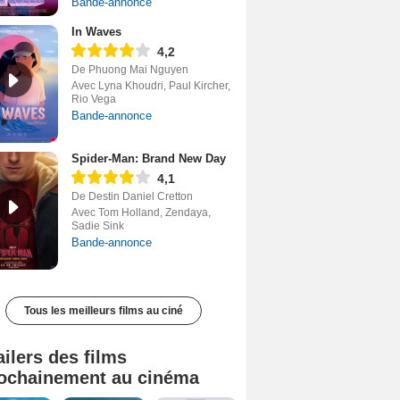
Bande-annonce
In Waves
4,2
De Phuong Mai Nguyen
Avec Lyna Khoudri, Paul Kircher,
Rio Vega
Bande-annonce
Spider-Man: Brand New Day
4,1
De Destin Daniel Cretton
Avec Tom Holland, Zendaya,
Sadie Sink
Bande-annonce
Tous les meilleurs films au ciné
ailers des films
ochainement au cinéma
Tombé du ciel Bande-annonce VF
La fin d’Oak Street Bande-annonce VO STFR
Soudain Bande-annonce VF STFR