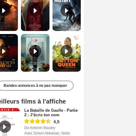
Les Silences de Riyad Bande-annonce VO STFR
Des Fleurs pour Tokyo Bande-annonce VO STFR
Cotton Queen Bande-annonce VO STFR
Bandes-annonces à ne pas manquer
illeurs films à l'affiche
La Bataille de Gaulle - Partie
2 : J’écris ton nom
4,5
De Antonin Baudry
Avec Simon Abkarian, Niels