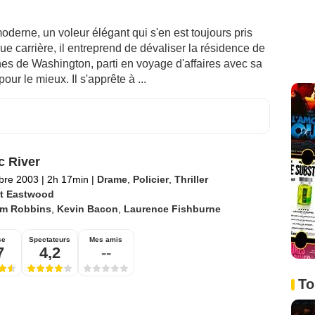
derne, un voleur élégant qui s'en est toujours pris
ue carrière, il entreprend de dévaliser la résidence de
es de Washington, parti en voyage d'affaires avec sa
ur le mieux. Il s'apprête à ...
c River
bre 2003
|
2h 17min
|
Drame
,
Policier
,
Thriller
nt Eastwood
im Robbins
,
Kevin Bacon
,
Laurence Fishburne
se
Spectateurs
Mes amis
7
4,2
--
To