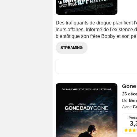
Des trafiquants de drogue planifient 
leurs affaires. Informé de l'existence
bientôt que son frère Bobby et son pèr
STREAMING
Gone
26 déc
De
Ben
Avec
Ca
Pres
3,