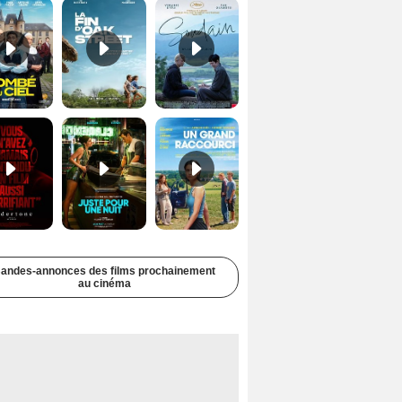
Undertone Bande-annonce VO STFR
Juste pour une nuit Bande-annonce VO STFR
Un grand raccourci Bande-annonce VF
andes-annonces des films prochainement
au cinéma