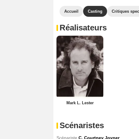
Accueil
Casting
Critiques spec
Réalisateurs
Mark L. Lester
Scénaristes
Scénariste
C. Courtney Joyner