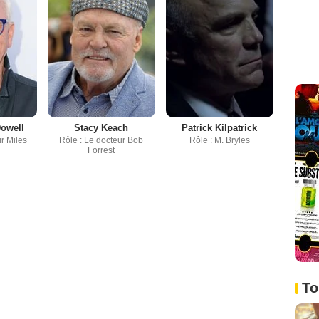
owell
Stacy Keach
Patrick Kilpatrick
ur Miles
Rôle : Le docteur Bob
Rôle : M. Bryles
d
Forrest
To