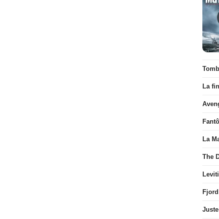
Tombé
La fi
Aven
Fant
La Ma
The D
Levit
Fjord
Juste