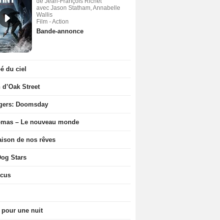
de Jean-François Richet
avec Jason Statham, Annabelle
Wallis
Film - Action
Bande-annonce
 du ciel
n d’Oak Street
gers: Doomsday
ômas – Le nouveau monde
ison de nos rêves
og Stars
icus
 pour une nuit