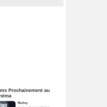
lms Prochainement au
néma
Mutiny