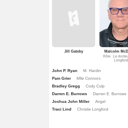
Jill Gatsby
Malcolm McD
Rôle : Le docte
Longfor
John P. Ryan
M. Hardin
Pam Grier
Mlle Connors
Bradley Gregg
Cody Culp
Darren E. Burrows
Darren E. Burrows
Joshua John Miller
Angel
Traci Lind
Christie Longford