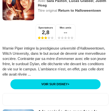
Avec
Sara Paxton
,
Lucas Grabeel
,
Judith
Hoag
Titre original
Return to Halloweentown
Spectateurs
Mes amis
2,8
--
Marnie Piper intègre la prestigieuse université d'Halloweentown,
Witch University, dans le but avoué de devenir une merveilleuse
sorcière. Contrainte par sa mère d'emmener avec elle son jeune
frère, le surdoué Dylan, elle déchante vite devant les conditions
de vie sur le campus. L'ambiance n'est, en effet, pas celle dont
elle avait rêvée ...
VOIR SUR DISNEY
+