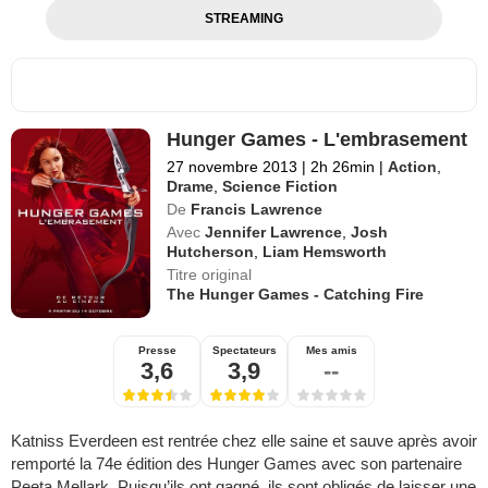
STREAMING
Hunger Games - L'embrasement
27 novembre 2013
|
2h 26min
|
Action
,
Drame
,
Science Fiction
De
Francis Lawrence
Avec
Jennifer Lawrence
,
Josh
Hutcherson
,
Liam Hemsworth
Titre original
The Hunger Games - Catching Fire
Presse
Spectateurs
Mes amis
3,6
3,9
--
Katniss Everdeen est rentrée chez elle saine et sauve après avoir
remporté la 74e édition des Hunger Games avec son partenaire
Peeta Mellark. Puisqu’ils ont gagné, ils sont obligés de laisser une