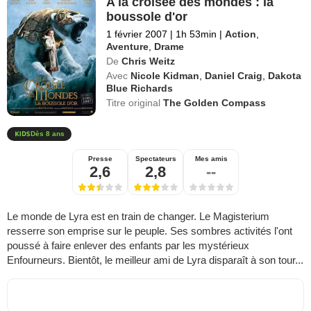
A la croisée des mondes : la
boussole d'or
1 février 2007
|
1h 53min
|
Action
,
Aventure
,
Drame
De
Chris Weitz
Avec
Nicole Kidman
,
Daniel Craig
,
Dakota
Blue Richards
Titre original
The Golden Compass
Dès 8 ans
Presse
Spectateurs
Mes amis
2,6
2,8
--
Le monde de Lyra est en train de changer. Le Magisterium
resserre son emprise sur le peuple. Ses sombres activités l'ont
poussé à faire enlever des enfants par les mystérieux
Enfourneurs. Bientôt, le meilleur ami de Lyra disparaît à son tour...