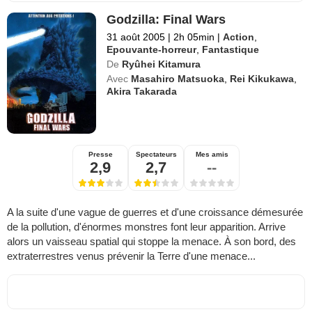
Godzilla: Final Wars
31 août 2005
|
2h 05min
|
Action
,
Epouvante-horreur
,
Fantastique
De
Ryûhei Kitamura
Avec
Masahiro Matsuoka
,
Rei Kikukawa
,
Akira Takarada
Presse
Spectateurs
Mes amis
2,9
2,7
--
A la suite d'une vague de guerres et d'une croissance démesurée
de la pollution, d'énormes monstres font leur apparition. Arrive
alors un vaisseau spatial qui stoppe la menace. À son bord, des
extraterrestres venus prévenir la Terre d'une menace...