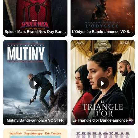
Spider-Man: Brand New Day Bande-annonce VO STFR
L'Odyssée Bande-annonce VO STFR
Mutiny Bande-annonce VO STFR
Le Triangle d'or Bande-annonce VF