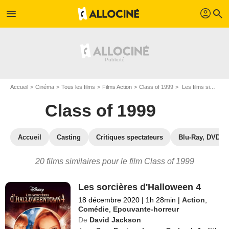
profil
menu
search
Accueil
Cinéma
Tous les films
Films Action
Class of 1999
Les films similaires à "Class of 1999"
Class of 1999
Accueil
Casting
Critiques spectateurs
Blu-Ray, DVD
20 films similaires pour le film Class of 1999
Les sorcières d'Halloween 4
18 décembre 2020
|
1h 28min
|
Action
,
Comédie
,
Epouvante-horreur
De
David Jackson