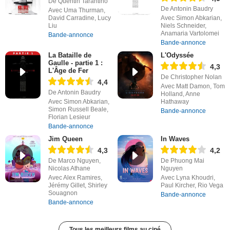
De Quentin Tarantino
De Antonin Baudry
Avec Uma Thurman,
David Carradine, Lucy
Avec Simon Abkarian,
Liu
Niels Schneider,
Anamaria Vartolomei
Bande-annonce
Bande-annonce
La Bataille de
L'Odyssée
Gaulle - partie 1 :
4,3
L'Âge de Fer
De Christopher Nolan
4,4
Avec Matt Damon, Tom
De Antonin Baudry
Holland, Anne
Avec Simon Abkarian,
Hathaway
Simon Russell Beale,
Bande-annonce
Florian Lesieur
Bande-annonce
Jim Queen
In Waves
4,3
4,2
De Marco Nguyen,
De Phuong Mai
Nicolas Athane
Nguyen
Avec Alex Ramires,
Avec Lyna Khoudri,
Jérémy Gillet, Shirley
Paul Kircher, Rio Vega
Souagnon
Bande-annonce
Bande-annonce
Tous les meilleurs films au ciné