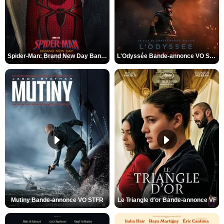
Spider-Man: Brand New Day Bande-annonce VO STFR
L'Odyssée Bande-annonce VO STFR
Mutiny Bande-annonce VO STFR
Le Triangle d'or Bande-annonce VF