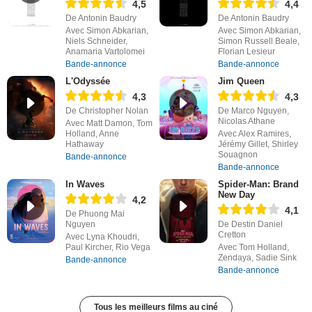
4,5
4,4
De Antonin Baudry
De Antonin Baudry
Avec Simon Abkarian,
Avec Simon Abkarian,
Niels Schneider,
Simon Russell Beale,
Anamaria Vartolomei
Florian Lesieur
Bande-annonce
Bande-annonce
L'Odyssée
Jim Queen
4,3
4,3
De Christopher Nolan
De Marco Nguyen,
Nicolas Athane
Avec Matt Damon, Tom
Holland, Anne
Avec Alex Ramires,
Hathaway
Jérémy Gillet, Shirley
Souagnon
Bande-annonce
Bande-annonce
In Waves
Spider-Man: Brand
New Day
4,2
4,1
De Phuong Mai
Nguyen
De Destin Daniel
Cretton
Avec Lyna Khoudri,
Paul Kircher, Rio Vega
Avec Tom Holland,
Zendaya, Sadie Sink
Bande-annonce
Bande-annonce
Tous les meilleurs films au ciné