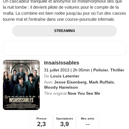
Un cascadeur tranquille et anonyme se métamorphose dès que
la nuit tombe : il devient pilote de voitures pour le compte de la
mafia. La combine est bien rodée jusqu’au jour où l'un des casses
tourne mal et l’entraîne dans une course-poursuite infernale.
STREAMING
Insaisissables
31 juillet 2013
|
2h 05min
|
Policier
,
Thriller
De
Louis Leterrier
Avec
Jesse Eisenberg
,
Mark Ruffalo
,
Woody Harrelson
Titre original
Now You See Me
Presse
Spectateurs
Mes amis
2,3
3,9
--