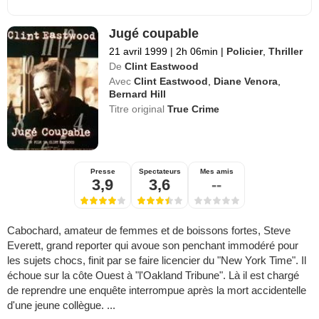
Jugé coupable
21 avril 1999
|
2h 06min
|
Policier
,
Thriller
De
Clint Eastwood
Avec
Clint Eastwood
,
Diane Venora
,
Bernard Hill
Titre original
True Crime
Presse
Spectateurs
Mes amis
3,9
3,6
--
Cabochard, amateur de femmes et de boissons fortes, Steve
Everett, grand reporter qui avoue son penchant immodéré pour
les sujets chocs, finit par se faire licencier du "New York Time". Il
échoue sur la côte Ouest à "l'Oakland Tribune". Là il est chargé
de reprendre une enquête interrompue après la mort accidentelle
d'une jeune collègue. ...