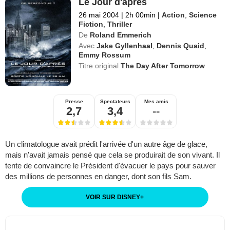
Le Jour d'après
26 mai 2004
|
2h 00min
|
Action
,
Science
Fiction
,
Thriller
De
Roland Emmerich
Avec
Jake Gyllenhaal
,
Dennis Quaid
,
Emmy Rossum
Titre original
The Day After Tomorrow
Presse
Spectateurs
Mes amis
2,7
3,4
--
Un climatologue avait prédit l'arrivée d'un autre âge de glace,
mais n'avait jamais pensé que cela se produirait de son vivant. Il
tente de convaincre le Président d'évacuer le pays pour sauver
des millions de personnes en danger, dont son fils Sam.
VOIR SUR DISNEY
+