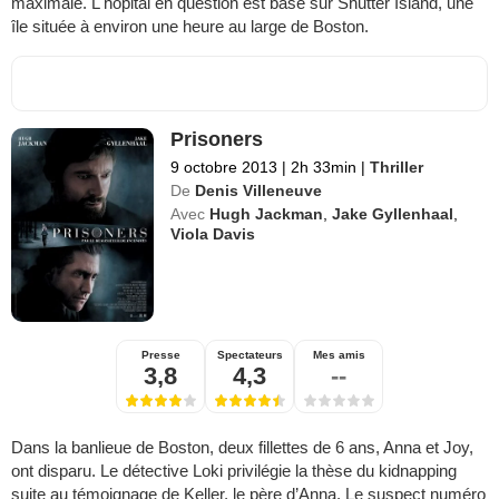
maximale. L'hôpital en question est basé sur Shutter Island, une
île située à environ une heure au large de Boston.
Prisoners
9 octobre 2013
|
2h 33min
|
Thriller
De
Denis Villeneuve
Avec
Hugh Jackman
,
Jake Gyllenhaal
,
Viola Davis
Presse
Spectateurs
Mes amis
3,8
4,3
--
Dans la banlieue de Boston, deux fillettes de 6 ans, Anna et Joy,
ont disparu. Le détective Loki privilégie la thèse du kidnapping
suite au témoignage de Keller, le père d’Anna. Le suspect numéro