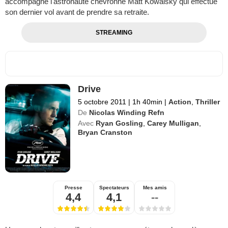
accompagne l'astronaute chevronné Matt Kowalsky qui effectue
son dernier vol avant de prendre sa retraite.
STREAMING
Drive
5 octobre 2011
|
1h 40min
|
Action
,
Thriller
De
Nicolas Winding Refn
Avec
Ryan Gosling
,
Carey Mulligan
,
Bryan Cranston
Presse
Spectateurs
Mes amis
4,4
4,1
--