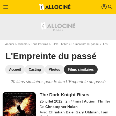
profil
menu
search
Accueil
Cinéma
Tous les films
Films Thriller
L'Empreinte du passé
Les films similaires à "L'Empreinte du passé"
L'Empreinte du passé
Accueil
Casting
Photos
Films similaires
20 films similaires pour le film L'Empreinte du passé
The Dark Knight Rises
25 juillet 2012
|
2h 44min
|
Action
,
Thriller
De
Christopher Nolan
Avec
Christian Bale
,
Gary Oldman
,
Tom