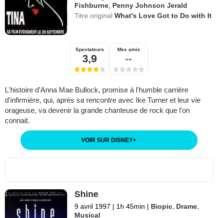
Fishburne
,
Penny Johnson Jerald
Titre original
What's Love Got to Do with It
Spectateurs
Mes amis
3,9
--
L'histoire d'Anna Mae Bullock, promise à l'humble carrière
d'infirmière, qui, après sa rencontre avec Ike Turner et leur vie
orageuse, va devenir la grande chanteuse de rock que l'on
connait.
VOIR SUR DISNEY
+
Shine
9 avril 1997
|
1h 45min
|
Biopic
,
Drame
,
Musical