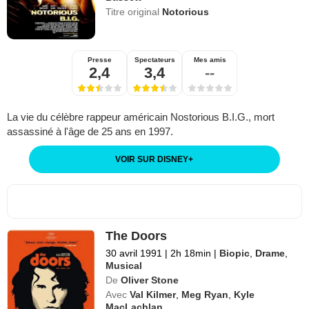
Titre original
Notorious
Presse
Spectateurs
Mes amis
2,4
3,4
--
La vie du célèbre rappeur américain Nostorious B.I.G., mort
assassiné à l'âge de 25 ans en 1997.
VOIR SUR DISNEY
+
The Doors
30 avril 1991
|
2h 18min
|
Biopic
,
Drame
,
Musical
De
Oliver Stone
Avec
Val Kilmer
,
Meg Ryan
,
Kyle
MacLachlan