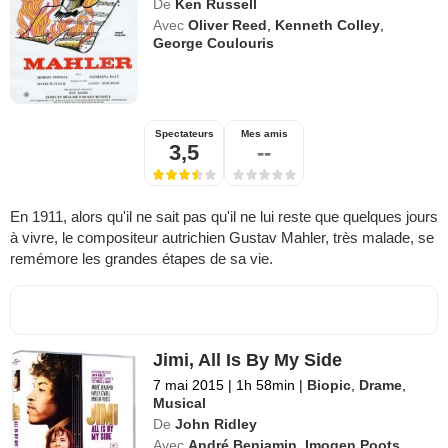
De
Ken Russell
Avec
Oliver Reed
,
Kenneth Colley
,
George Coulouris
Spectateurs
Mes amis
3,5
--
En 1911, alors qu'il ne sait pas qu'il ne lui reste que quelques jours
à vivre, le compositeur autrichien Gustav Mahler, très malade, se
remémore les grandes étapes de sa vie.
Jimi, All Is By My Side
7 mai 2015
|
1h 58min
|
Biopic
,
Drame
,
Musical
De
John Ridley
Avec
André Benjamin
,
Imogen Poots
,