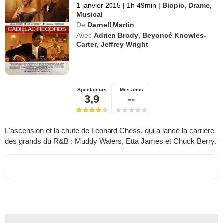
1 janvier 2015
|
1h 49min
|
Biopic
,
Drame
,
Musical
De
Darnell Martin
Avec
Adrien Brody
,
Beyoncé Knowles-
Carter
,
Jeffrey Wright
Spectateurs
Mes amis
3,9
--
L'ascension et la chute de Leonard Chess, qui a lancé la carrière
des grands du R&B : Muddy Waters, Etta James et Chuck Berry.