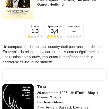
Avec
Gwyneth Paltrow
,
Tim McGraw
,
Garrett Hedlund
Presse
Spectateurs
Mes amis
1,3
3,4
--
Un compositeur de musique country écrit pour une star déchue.
Ensemble, ils relancent sa carrière mais entrent également dans
une relation compliquée, impliquant le mari/manager de la
chanteuse et une jeune starlette...
Tina
29 septembre 1993
|
1h 57min
|
Biopic
,
Drame
,
Musical
De
Brian Gibson
Avec
Angela Bassett
,
Laurence