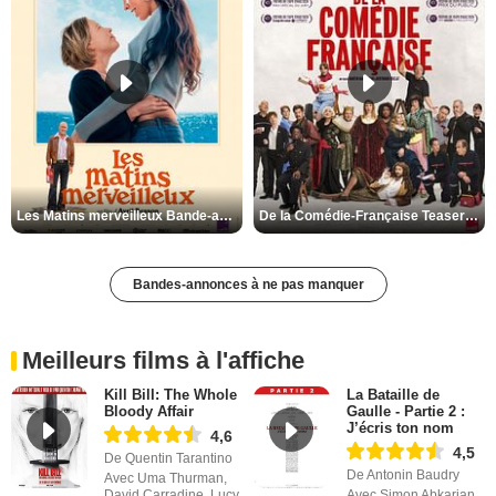
Les Matins merveilleux Bande-annonce VF
De la Comédie-Française Teaser VF
Bandes-annonces à ne pas manquer
Meilleurs films à l'affiche
Kill Bill: The Whole
La Bataille de
Bloody Affair
Gaulle - Partie 2 :
J’écris ton nom
4,6
4,5
De Quentin Tarantino
De Antonin Baudry
Avec Uma Thurman,
David Carradine, Lucy
Avec Simon Abkarian,