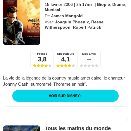
15 février 2006
|
2h 17min
|
Biopic
,
Drame
,
Musical
De
James Mangold
Avec
Joaquin Phoenix
,
Reese
Witherspoon
,
Robert Patrick
Presse
Spectateurs
Mes amis
3,8
4,1
--
La vie de la légende de la country music américaine, le chanteur
Johnny Cash, surnommé "l'homme en noir".
VOIR SUR DISNEY
+
Tous les matins du monde