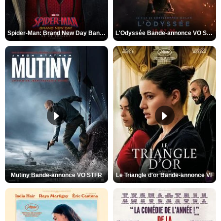
Spider-Man: Brand New Day Bande-annonce VO STFR
L'Odyssée Bande-annonce VO STFR
Mutiny Bande-annonce VO STFR
Le Triangle d'or Bande-annonce VF