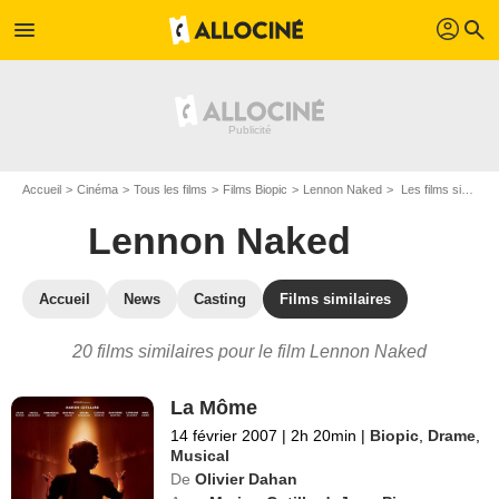
profil
menu
search
Accueil
Cinéma
Tous les films
Films Biopic
Lennon Naked
Les films similaires à "Lennon Naked"
Lennon Naked
Accueil
News
Casting
Films similaires
20 films similaires pour le film Lennon Naked
La Môme
14 février 2007
|
2h 20min
|
Biopic
,
Drame
,
Musical
De
Olivier Dahan