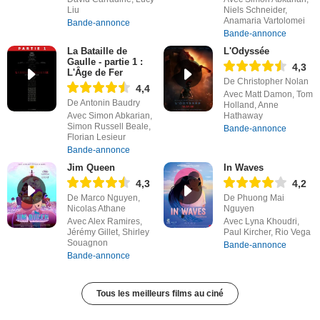
Liu
Niels Schneider,
Anamaria Vartolomei
Bande-annonce
Bande-annonce
La Bataille de
L'Odyssée
Gaulle - partie 1 :
4,3
L'Âge de Fer
De Christopher Nolan
4,4
Avec Matt Damon, Tom
De Antonin Baudry
Holland, Anne
Avec Simon Abkarian,
Hathaway
Simon Russell Beale,
Bande-annonce
Florian Lesieur
Bande-annonce
Jim Queen
In Waves
4,3
4,2
De Marco Nguyen,
De Phuong Mai
Nicolas Athane
Nguyen
Avec Alex Ramires,
Avec Lyna Khoudri,
Jérémy Gillet, Shirley
Paul Kircher, Rio Vega
Souagnon
Bande-annonce
Bande-annonce
Tous les meilleurs films au ciné