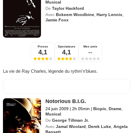
Musical
De
Taylor Hackford
Avec
Bokeem Woodbine
,
Harry Lennix
,
Jamie Foxx
Presse
Spectateurs
Mes amis
4,1
4,1
--
La vie de Ray Charles, légende du rythm'n'blues.
Notorious B.I.G.
24 juin 2009
|
2h 05min
|
Biopic
,
Drame
,
Musical
De
George Tillman Jr.
Avec
Jamal Woolard
,
Derek Luke
,
Angela
Bassett