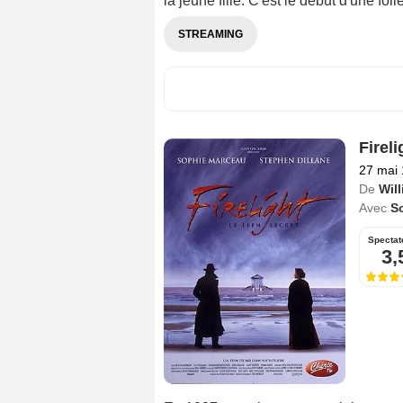
la jeune fille. C'est le début d'une foll
STREAMING
Fireli
27 mai
De
Wil
Avec
S
Spectat
3,