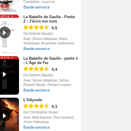
Carradine, Lucy Liu
Bande-annonce
La Bataille de Gaulle - Partie
2 : J’écris ton nom
4,5
De Antonin Baudry
Avec Simon Abkarian, Niels
Schneider, Anamaria Vartolomei
Bande-annonce
La Bataille de Gaulle - partie 1
: L'Âge de Fer
4,4
De Antonin Baudry
Avec Simon Abkarian, Simon
Russell Beale, Florian Lesieur
Bande-annonce
L'Odyssée
4,3
De Christopher Nolan
Avec Matt Damon, Tom Holland,
Anne Hathaway
Bande-annonce