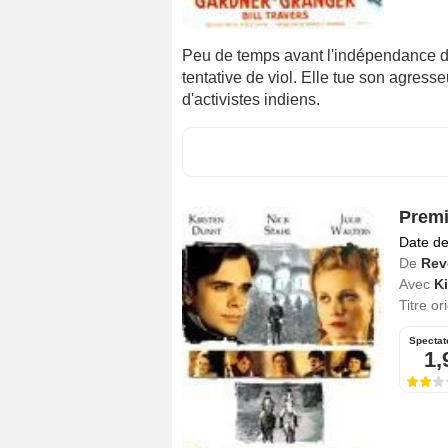
Peu de temps avant l'indépendance de 
tentative de viol. Elle tue son agresse
d'activistes indiens.
Premi
Date de
De
Rev
Avec
Ki
Titre or
Spectat
1,