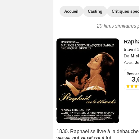
Accueil
Casting
Critiques spec
20 films similaires
Rapha
5 avril 
De
Mich
Avec
J
Spectat
3,
1830. Raphaël se livre à la débauche p
veuve, qui se refuse à lui...