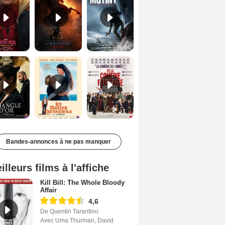
Le Triangle d'or Bande-annonce VF
Les Matins merveilleux Bande-annonce VF
De la Comédie-Française Teaser VF
Bandes-annonces à ne pas manquer
illeurs films à l'affiche
Kill Bill: The Whole Bloody
Affair
4,6
De Quentin Tarantino
Avec Uma Thurman, David