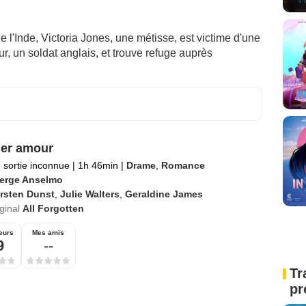
l'Inde, Victoria Jones, une métisse, est victime d'une
ur, un soldat anglais, et trouve refuge auprès
er amour
 sortie inconnue
|
1h 46min
|
Drame
,
Romance
erge Anselmo
rsten Dunst
,
Julie Walters
,
Geraldine James
iginal
All Forgotten
eurs
Mes amis
9
--
Tr
pr