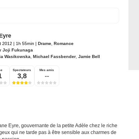
Eyre
et 2012
|
1h 55min
|
Drame
,
Romance
y Joji Fukunaga
ia Wasikowska
,
Michael Fassbender
,
Jamie Bell
se
Spectateurs
Mes amis
1
3,8
--
ane Eyre, gouvernante de la petite Adèle chez le riche
ux qui ne tarde pas à être sensible aux charmes de