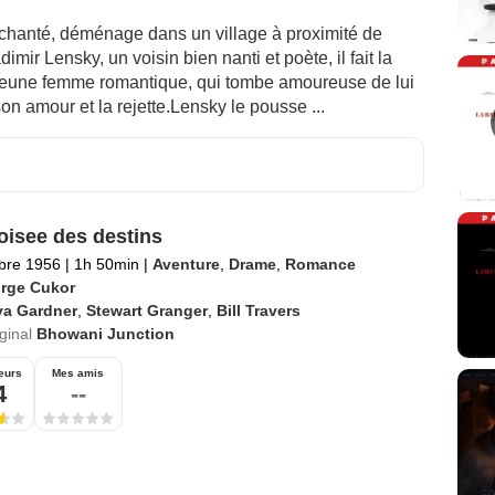
chanté, déménage dans un village à proximité de
imir Lensky, un voisin bien nanti et poète, il fait la
jeune femme romantique, qui tombe amoureuse de lui
son amour et la rejette.Lensky le pousse ...
oisee des destins
bre 1956
|
1h 50min
|
Aventure
,
Drame
,
Romance
rge Cukor
va Gardner
,
Stewart Granger
,
Bill Travers
iginal
Bhowani Junction
eurs
Mes amis
4
--