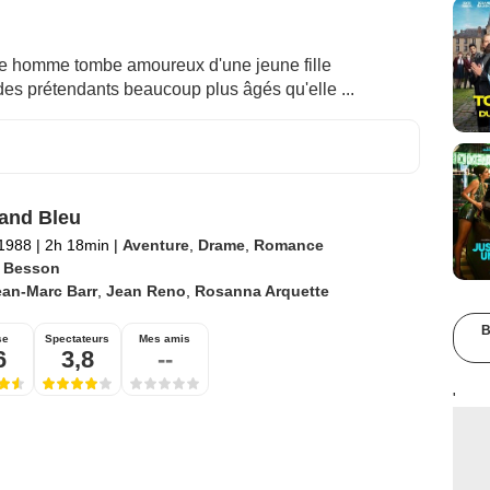
e homme tombe amoureux d'une jeune fille
c des prétendants beaucoup plus âgés qu'elle ...
and Bleu
 1988
|
2h 18min
|
Aventure
,
Drame
,
Romance
 Besson
ean-Marc Barr
,
Jean Reno
,
Rosanna Arquette
B
se
Spectateurs
Mes amis
6
3,8
--
'