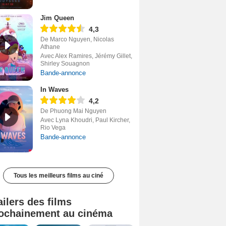
Jim Queen
4,3
De Marco Nguyen, Nicolas
Athane
Avec Alex Ramires, Jérémy Gillet,
Shirley Souagnon
Bande-annonce
In Waves
4,2
De Phuong Mai Nguyen
Avec Lyna Khoudri, Paul Kircher,
Rio Vega
Bande-annonce
Tous les meilleurs films au ciné
ailers des films
ochainement au cinéma
Tombé du ciel Bande-annonce VF
La fin d’Oak Street Bande-annonce VO STFR
Soudain Bande-annonce VF STFR