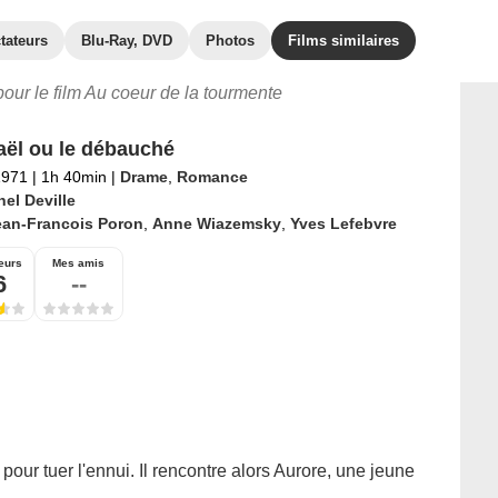
tateurs
Blu-Ray, DVD
Photos
Films similaires
 pour le film Au coeur de la tourmente
ël ou le débauché
1971
|
1h 40min
|
Drame
,
Romance
el Deville
ean-Francois Poron
,
Anne Wiazemsky
,
Yves Lefebvre
eurs
Mes amis
6
--
our tuer l'ennui. Il rencontre alors Aurore, une jeune