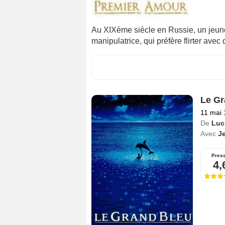
Au XIXème siècle en Russie, un jeun
manipulatrice, qui préfère flirter ave
Le Gr
11 mai
De
Luc
Avec
J
Pres
4,