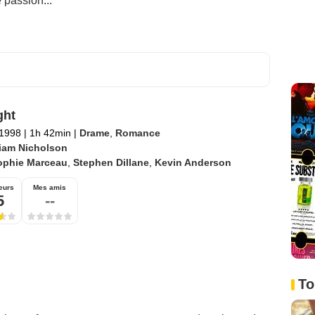
e passion...
ght
 1998
|
1h 42min
|
Drame
,
Romance
liam Nicholson
ophie Marceau
,
Stephen Dillane
,
Kevin Anderson
eurs
Mes amis
5
--
To