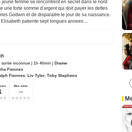
e jeune femme se rencontrent en secret dans le nord
re une forte somme d'argent qui doit payer les dettes
rles Godwin et de disparaitre le jour de sa naissance.
 Elisabeth patiente sept longues annees ...
in
 sortie inconnue
|
1h 46min
|
Drame
tha Fiennes
alph Fiennes
,
Liv Tyler
,
Toby Stephens
eurs
Mes amis
1
--
Me