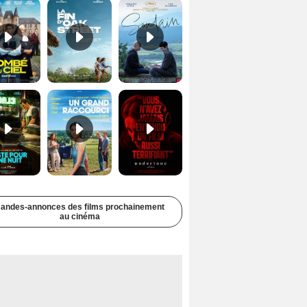
Juste pour une nuit Bande-annonce VO STFR
Un grand raccourci Bande-annonce VF
Undertone Bande-annonce VO STFR
andes-annonces des films prochainement
au cinéma