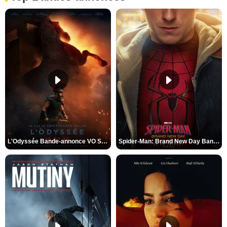
L'Odyssée Bande-annonce VO STFR
Spider-Man: Brand New Day Bande-annonce VO STFR