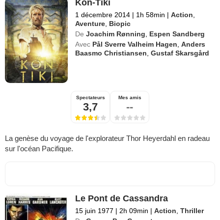
Kon-Tiki
1 décembre 2014
|
1h 58min
|
Action
,
Aventure
,
Biopic
De
Joachim Rønning
,
Espen Sandberg
Avec
Pål Sverre Valheim Hagen
,
Anders
Baasmo Christiansen
,
Gustaf Skarsgård
Spectateurs
Mes amis
3,7
--
La genèse du voyage de l'explorateur Thor Heyerdahl en radeau
sur l'océan Pacifique.
Le Pont de Cassandra
15 juin 1977
|
2h 09min
|
Action
,
Thriller