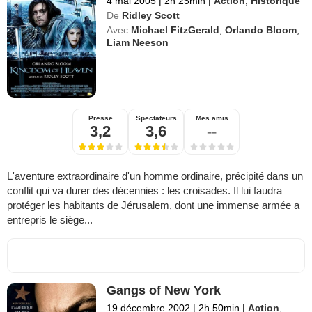
4 mai 2005
|
2h 25min
|
Action
,
Historique
De
Ridley Scott
Avec
Michael FitzGerald
,
Orlando Bloom
,
Liam Neeson
Presse
Spectateurs
Mes amis
3,2
3,6
--
L'aventure extraordinaire d'un homme ordinaire, précipité dans un
conflit qui va durer des décennies : les croisades. Il lui faudra
protéger les habitants de Jérusalem, dont une immense armée a
entrepris le siège...
Gangs of New York
19 décembre 2002
|
2h 50min
|
Action
,