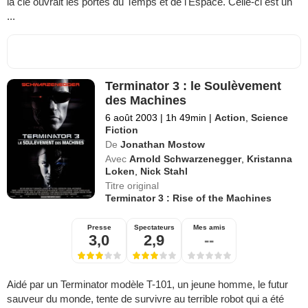
la clé ouvrait les portes du Temps et de l'Espace. Celle-ci est un
...
Terminator 3 : le Soulèvement
des Machines
6 août 2003
|
1h 49min
|
Action
,
Science
Fiction
De
Jonathan Mostow
Avec
Arnold Schwarzenegger
,
Kristanna
Loken
,
Nick Stahl
Titre original
Terminator 3 : Rise of the Machines
Presse
Spectateurs
Mes amis
3,0
2,9
--
Aidé par un Terminator modèle T-101, un jeune homme, le futur
sauveur du monde, tente de survivre au terrible robot qui a été