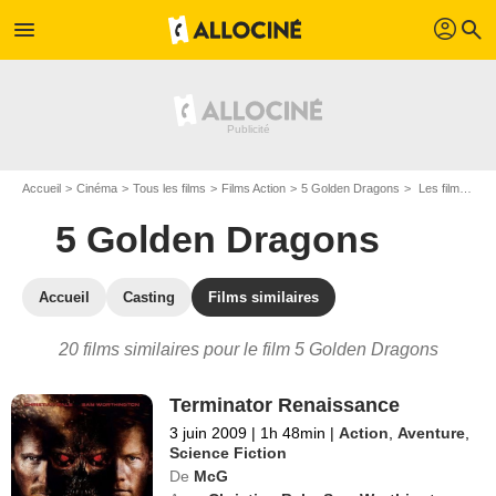
profil
menu
search
Accueil
Cinéma
Tous les films
Films Action
5 Golden Dragons
Les films similaires à "5 Golden Dragons"
5 Golden Dragons
Accueil
Casting
Films similaires
20 films similaires pour le film 5 Golden Dragons
Terminator Renaissance
3 juin 2009
|
1h 48min
|
Action
,
Aventure
,
Science Fiction
De
McG