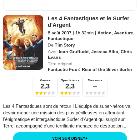
Les 4 Fantastiques et le Surfer
d'Argent
8 août 2007
|
1h 32min
|
Action
,
Aventure
,
Fantastique
De
Tim Story
Avec
Ioan Gruffudd
,
Jessica Alba
,
Chris
Evans
Titre original
Fantastic Four: Rise of the Silver Surfer
Presse
Spectateurs
Mes amis
2,3
2,3
--
Les 4 Fantastiques sont de retour ! L'équipe de super-héros va
devoir mener une mission des plus périlleuses en affrontant
l'énigmatique et intergalactique Surfer d'Argent qui surgit sur
Terre, accompagné d'une terrifiante menace de destruction...
VOIR SUR DISNEY
+