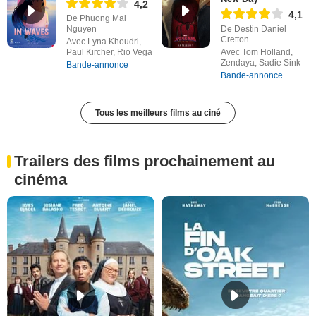
4,2
4,1
De Phuong Mai
Nguyen
De Destin Daniel
Cretton
Avec Lyna Khoudri,
Paul Kircher, Rio Vega
Avec Tom Holland,
Zendaya, Sadie Sink
Bande-annonce
Bande-annonce
Tous les meilleurs films au ciné
Trailers des films prochainement au
cinéma