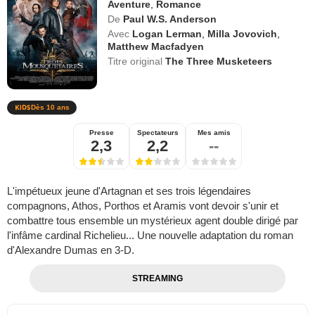
Aventure
,
Romance
De
Paul W.S. Anderson
Avec
Logan Lerman
,
Milla Jovovich
,
Matthew Macfadyen
Titre original
The Three Musketeers
Dès 10 ans
Presse
Spectateurs
Mes amis
2,3
2,2
--
L'impétueux jeune d'Artagnan et ses trois légendaires
compagnons, Athos, Porthos et Aramis vont devoir s'unir et
combattre tous ensemble un mystérieux agent double dirigé par
l'infâme cardinal Richelieu... Une nouvelle adaptation du roman
d'Alexandre Dumas en 3-D.
STREAMING