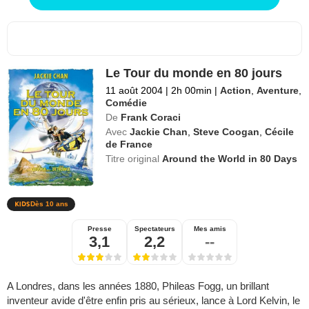
Le Tour du monde en 80 jours
11 août 2004
|
2h 00min
|
Action
,
Aventure
,
Comédie
De
Frank Coraci
Avec
Jackie Chan
,
Steve Coogan
,
Cécile
de France
Titre original
Around the World in 80 Days
Dès 10 ans
Presse
Spectateurs
Mes amis
3,1
2,2
--
A Londres, dans les années 1880, Phileas Fogg, un brillant
inventeur avide d'être enfin pris au sérieux, lance à Lord Kelvin, le