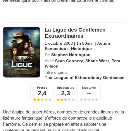
Nemesis qui a pour mission d'éliminer toute forme vivante.
La Ligue des Gentlemen
Extraordinaires
1 octobre 2003
|
1h 50min
|
Action
,
Fantastique
,
Historique
De
Stephen Norrington
Avec
Sean Connery
,
Shane West
,
Peta
Wilson
Titre original
The League of Extraordinary Gentlemen
Presse
Spectateurs
Mes amis
2,4
2,3
--
Une équipe de super-héros, composée de grandes figures de la
littérature fantastique, s'efforce de combattre le diabolique
Fantôme. Ce dernier se prépare en effet à saboter une
conférence réunissant les plus grands chefs d'Etat.