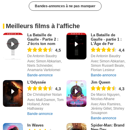
Bandes-annonces à ne pas manquer
Meilleurs films à l'affiche
La Bataille de
La Bataille de
Gaulle - Partie 2 :
Gaulle - partie 1 :
J’écris ton nom
L'Âge de Fer
4,5
4,4
De Antonin Baudry
De Antonin Baudry
Avec Simon Abkarian,
Avec Simon Abkarian,
Niels Schneider,
Simon Russell Beale,
Anamaria Vartolomei
Florian Lesieur
Bande-annonce
Bande-annonce
L'Odyssée
Jim Queen
4,3
4,3
De Christopher Nolan
De Marco Nguyen,
Nicolas Athane
Avec Matt Damon, Tom
Holland, Anne
Avec Alex Ramires,
Hathaway
Jérémy Gillet, Shirley
Souagnon
Bande-annonce
Bande-annonce
In Waves
Spider-Man: Brand
New Day