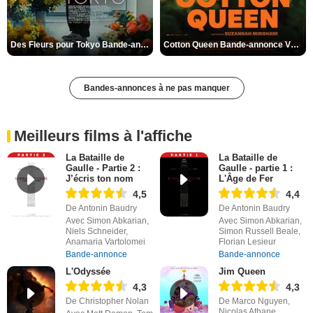
Des Fleurs pour Tokyo Bande-annonce VO STFR
Cotton Queen Bande-annonce VO STFR
Bandes-annonces à ne pas manquer
Meilleurs films à l'affiche
La Bataille de
La Bataille de
Gaulle - Partie 2 :
Gaulle - partie 1 :
J’écris ton nom
L'Âge de Fer
4,5
4,4
De Antonin Baudry
De Antonin Baudry
Avec Simon Abkarian,
Avec Simon Abkarian,
Niels Schneider,
Simon Russell Beale,
Anamaria Vartolomei
Florian Lesieur
Bande-annonce
Bande-annonce
L'Odyssée
Jim Queen
4,3
4,3
De Christopher Nolan
De Marco Nguyen,
Nicolas Athane