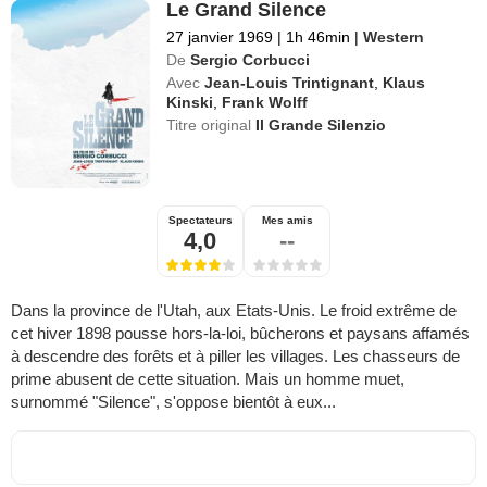
Le Grand Silence
27 janvier 1969
|
1h 46min
|
Western
De
Sergio Corbucci
Avec
Jean-Louis Trintignant
,
Klaus
Kinski
,
Frank Wolff
Titre original
Il Grande Silenzio
Spectateurs
Mes amis
4,0
--
Dans la province de l'Utah, aux Etats-Unis. Le froid extrême de
cet hiver 1898 pousse hors-la-loi, bûcherons et paysans affamés
à descendre des forêts et à piller les villages. Les chasseurs de
prime abusent de cette situation. Mais un homme muet,
surnommé "Silence", s'oppose bientôt à eux...