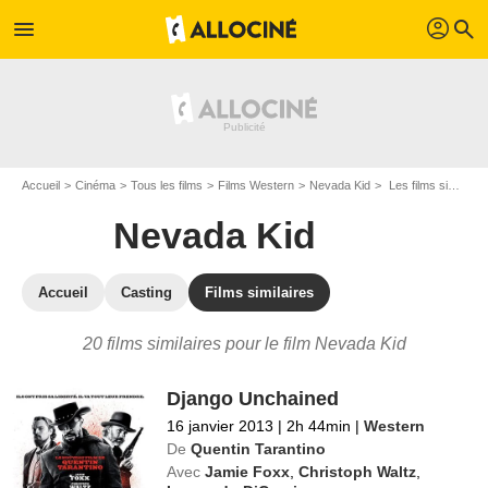
profil
menu
search
Accueil
Cinéma
Tous les films
Films Western
Nevada Kid
Les films similaires à "Nevada Kid"
Nevada Kid
Accueil
Casting
Films similaires
20 films similaires pour le film Nevada Kid
Django Unchained
16 janvier 2013
|
2h 44min
|
Western
De
Quentin Tarantino
Avec
Jamie Foxx
,
Christoph Waltz
,