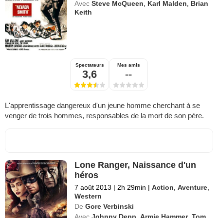
Avec
Steve McQueen
,
Karl Malden
,
Brian
Keith
Spectateurs
Mes amis
3,6
--
L'apprentissage dangereux d'un jeune homme cherchant à se
venger de trois hommes, responsables de la mort de son père.
Lone Ranger, Naissance d'un
héros
7 août 2013
|
2h 29min
|
Action
,
Aventure
,
Western
De
Gore Verbinski
Avec
Johnny Depp
,
Armie Hammer
,
Tom