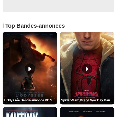
Top Bandes-annonces
L'Odyssée Bande-annonce VO STFR
Spider-Man: Brand New Day Bande-annonce VO STFR