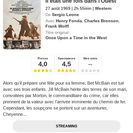
Il était une fois dans l'Ouest
27 août 1969
|
2h 55min
|
Western
De
Sergio Leone
Avec
Henry Fonda
,
Charles Bronson
,
Frank Wolff
Titre original
Once Upon a Time in the West
Presse
Spectateurs
Mes amis
4,0
4,5
--
Alors qu'il prépare une fête pour sa femme, Bet McBain est tué
avec ses trois enfants. Jill McBain hérite des terres de son mari,
convoitées par Morton, le commanditaire du crime, car elles
prennent de la valeur avec l'arrivée imminente du chemin de fer.
Cependant, les soupçons se portent sur un aventurier,
Cheyenne...
STREAMING