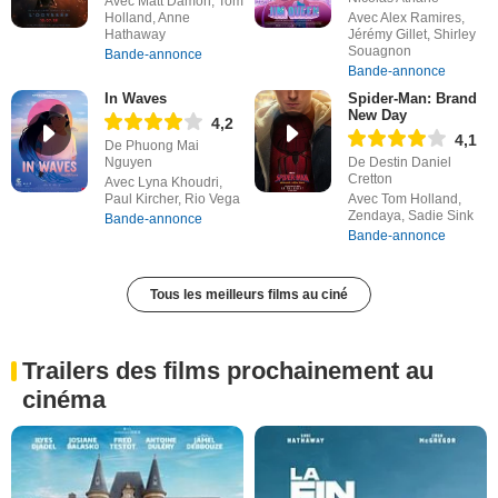
Avec Matt Damon, Tom
Holland, Anne
Avec Alex Ramires,
Hathaway
Jérémy Gillet, Shirley
Souagnon
Bande-annonce
Bande-annonce
In Waves
Spider-Man: Brand
New Day
4,2
4,1
De Phuong Mai
Nguyen
De Destin Daniel
Cretton
Avec Lyna Khoudri,
Paul Kircher, Rio Vega
Avec Tom Holland,
Zendaya, Sadie Sink
Bande-annonce
Bande-annonce
Tous les meilleurs films au ciné
Trailers des films prochainement au
cinéma