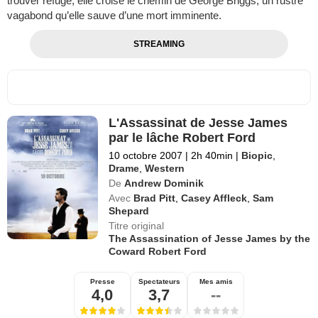
trouver refuge, elle croise le chemin de George Briggs, un rustre
vagabond qu’elle sauve d’une mort imminente.
STREAMING
L'Assassinat de Jesse James
par le lâche Robert Ford
10 octobre 2007
|
2h 40min
|
Biopic
,
Drame
,
Western
De
Andrew Dominik
Avec
Brad Pitt
,
Casey Affleck
,
Sam
Shepard
Titre original
The Assassination of Jesse James by the
Coward Robert Ford
Presse
Spectateurs
Mes amis
4,0
3,7
--