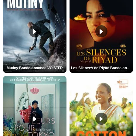
Mutiny Bande-annonce VO STFR
Les Silences de Riyad Bande-annonce VO STFR