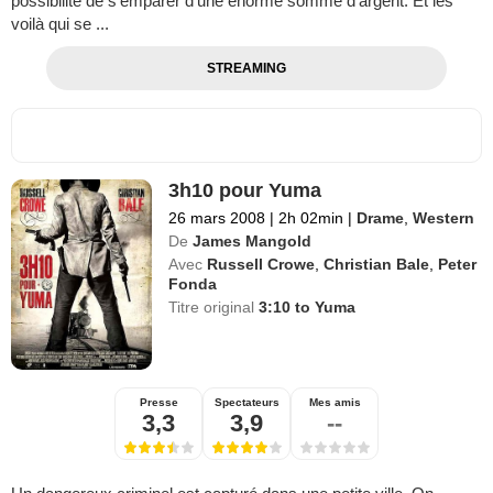
possibilité de s’emparer d’une énorme somme d’argent. Et les
voilà qui se ...
STREAMING
3h10 pour Yuma
26 mars 2008
|
2h 02min
|
Drame
,
Western
De
James Mangold
Avec
Russell Crowe
,
Christian Bale
,
Peter
Fonda
Titre original
3:10 to Yuma
Presse
Spectateurs
Mes amis
3,3
3,9
--