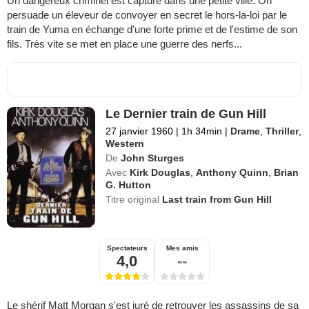
Un dangereux criminel est capturé dans une petite ville. On
persuade un éleveur de convoyer en secret le hors-la-loi par le
train de Yuma en échange d'une forte prime et de l'estime de son
fils. Très vite se met en place une guerre des nerfs...
Le Dernier train de Gun Hill
27 janvier 1960
|
1h 34min
|
Drame
,
Thriller
,
Western
De
John Sturges
Avec
Kirk Douglas
,
Anthony Quinn
,
Brian
G. Hutton
Titre original
Last train from Gun Hill
Spectateurs
Mes amis
4,0
--
Le shérif Matt Morgan s'est juré de retrouver les assassins de sa