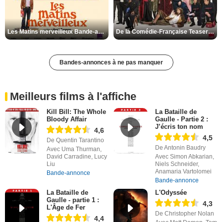
Les Matins merveilleux Bande-annonce VF
De la Comédie-Française Teaser VF
Bandes-annonces à ne pas manquer
Meilleurs films à l'affiche
Kill Bill: The Whole
La Bataille de
Bloody Affair
Gaulle - Partie 2 :
J’écris ton nom
4,6
4,5
De Quentin Tarantino
De Antonin Baudry
Avec Uma Thurman,
David Carradine, Lucy
Avec Simon Abkarian,
Liu
Niels Schneider,
Anamaria Vartolomei
Bande-annonce
Bande-annonce
La Bataille de
L'Odyssée
Gaulle - partie 1 :
4,3
L'Âge de Fer
De Christopher Nolan
4,4