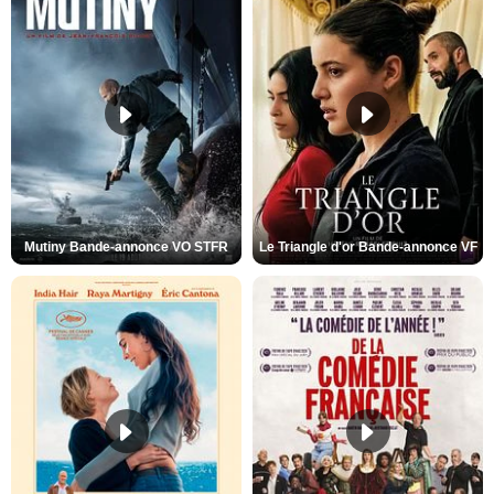
Mutiny Bande-annonce VO STFR
Le Triangle d'or Bande-annonce VF