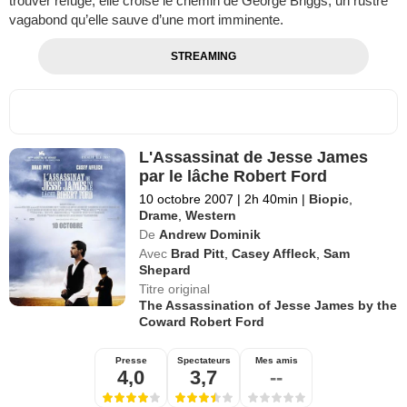
trouver refuge, elle croise le chemin de George Briggs, un rustre
vagabond qu’elle sauve d’une mort imminente.
STREAMING
L'Assassinat de Jesse James
par le lâche Robert Ford
10 octobre 2007
|
2h 40min
|
Biopic
,
Drame
,
Western
De
Andrew Dominik
Avec
Brad Pitt
,
Casey Affleck
,
Sam
Shepard
Titre original
The Assassination of Jesse James by the
Coward Robert Ford
Presse
Spectateurs
Mes amis
4,0
3,7
--