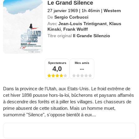
Le Grand Silence
27 janvier 1969
|
1h 46min
|
Western
De
Sergio Corbucci
Avec
Jean-Louis Trintignant
,
Klaus
Kinski
,
Frank Wolff
Titre original
Il Grande Silenzio
Spectateurs
Mes amis
4,0
--
Dans la province de l'Utah, aux Etats-Unis. Le froid extrême de
cet hiver 1898 pousse hors-la-loi, bûcherons et paysans affamés
à descendre des forêts et à piller les villages. Les chasseurs de
prime abusent de cette situation. Mais un homme muet,
surnommé "Silence", s'oppose bientôt à eux...