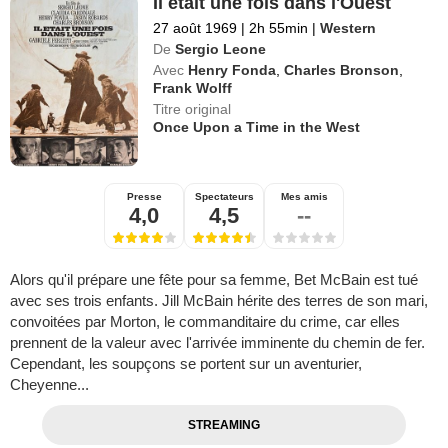
Il était une fois dans l'Ouest
27 août 1969
|
2h 55min
|
Western
De
Sergio Leone
Avec
Henry Fonda
,
Charles Bronson
,
Frank Wolff
Titre original
Once Upon a Time in the West
Presse
Spectateurs
Mes amis
4,0
4,5
--
Alors qu'il prépare une fête pour sa femme, Bet McBain est tué
avec ses trois enfants. Jill McBain hérite des terres de son mari,
convoitées par Morton, le commanditaire du crime, car elles
prennent de la valeur avec l'arrivée imminente du chemin de fer.
Cependant, les soupçons se portent sur un aventurier,
Cheyenne...
STREAMING