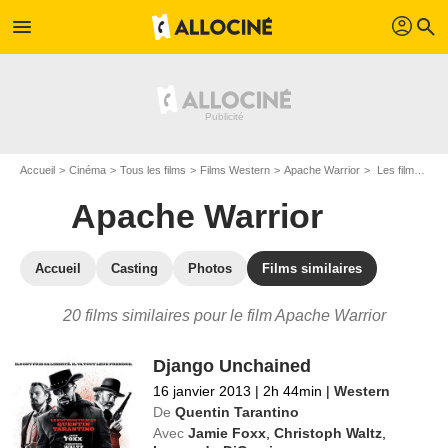
profil
menu
search
Accueil
Cinéma
Tous les films
Films Western
Apache Warrior
Les films similaires à "Apache Warrior"
Apache Warrior
Accueil
Casting
Photos
Films similaires
20 films similaires pour le film Apache Warrior
Django Unchained
16 janvier 2013
|
2h 44min
|
Western
De
Quentin Tarantino
Avec
Jamie Foxx
,
Christoph Waltz
,