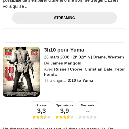
possibilité de s’emparer d’une énorme somme d’argent. Et les
voilà qui se ...
STREAMING
3h10 pour Yuma
26 mars 2008
|
2h 02min
|
Drame
,
Western
De
James Mangold
Avec
Russell Crowe
,
Christian Bale
,
Peter
Fonda
Titre original
3:10 to Yuma
Presse
Spectateurs
Mes amis
3,3
3,9
--