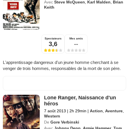
Avec
Steve McQueen
,
Karl Malden
,
Brian
Keith
Spectateurs
Mes amis
3,6
--
L'apprentissage dangereux d'un jeune homme cherchant à se
venger de trois hommes, responsables de la mort de son père.
Lone Ranger, Naissance d'un
héros
7 août 2013
|
2h 29min
|
Action
,
Aventure
,
Western
De
Gore Verbinski
Avec
Johnny Depp
,
Armie Hammer
,
Tom