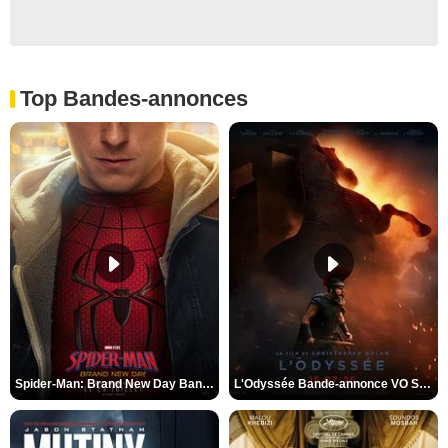
Top Bandes-annonces
Spider-Man: Brand New Day Bande-annonce VO STFR
L'Odyssée Bande-annonce VO STFR