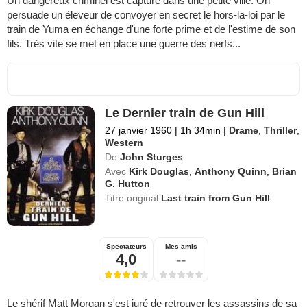
Un dangereux criminel est capturé dans une petite ville. On
persuade un éleveur de convoyer en secret le hors-la-loi par le
train de Yuma en échange d'une forte prime et de l'estime de son
fils. Très vite se met en place une guerre des nerfs...
Le Dernier train de Gun Hill
27 janvier 1960
|
1h 34min
|
Drame
,
Thriller
,
Western
De
John Sturges
Avec
Kirk Douglas
,
Anthony Quinn
,
Brian
G. Hutton
Titre original
Last train from Gun Hill
Spectateurs
Mes amis
4,0
--
Le shérif Matt Morgan s'est juré de retrouver les assassins de sa