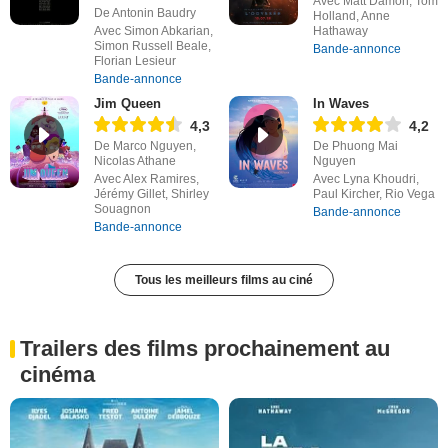
Avec Matt Damon, Tom
De Antonin Baudry
Holland, Anne
Avec Simon Abkarian,
Hathaway
Simon Russell Beale,
Bande-annonce
Florian Lesieur
Bande-annonce
Jim Queen
In Waves
4,3
4,2
De Marco Nguyen,
De Phuong Mai
Nicolas Athane
Nguyen
Avec Alex Ramires,
Avec Lyna Khoudri,
Jérémy Gillet, Shirley
Paul Kircher, Rio Vega
Souagnon
Bande-annonce
Bande-annonce
Tous les meilleurs films au ciné
Trailers des films prochainement au
cinéma