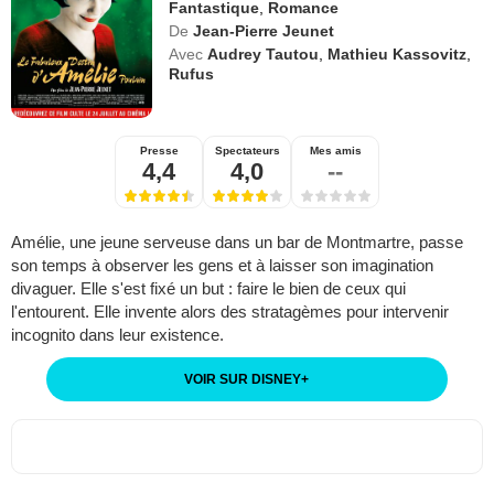
Fantastique
,
Romance
De
Jean-Pierre Jeunet
Avec
Audrey Tautou
,
Mathieu Kassovitz
,
Rufus
Presse
Spectateurs
Mes amis
4,4
4,0
--
Amélie, une jeune serveuse dans un bar de Montmartre, passe
son temps à observer les gens et à laisser son imagination
divaguer. Elle s'est fixé un but : faire le bien de ceux qui
l'entourent. Elle invente alors des stratagèmes pour intervenir
incognito dans leur existence.
VOIR SUR DISNEY
+