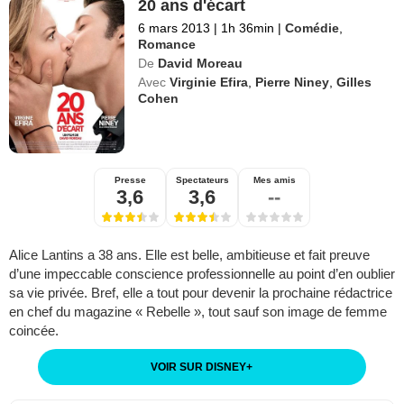
20 ans d'écart
6 mars 2013
|
1h 36min
|
Comédie
,
Romance
De
David Moreau
Avec
Virginie Efira
,
Pierre Niney
,
Gilles
Cohen
Presse
Spectateurs
Mes amis
3,6
3,6
--
Alice Lantins a 38 ans. Elle est belle, ambitieuse et fait preuve
d’une impeccable conscience professionnelle au point d’en oublier
sa vie privée. Bref, elle a tout pour devenir la prochaine rédactrice
en chef du magazine « Rebelle », tout sauf son image de femme
coincée.
VOIR SUR DISNEY
+