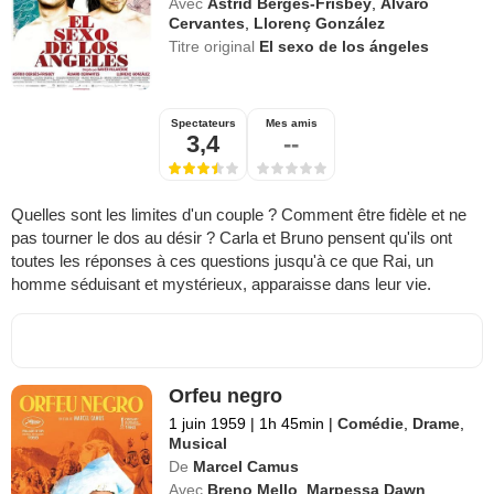
Avec
Astrid Bergès-Frisbey
,
Álvaro
Cervantes
,
Llorenç González
Titre original
El sexo de los ángeles
Spectateurs
Mes amis
3,4
--
Quelles sont les limites d'un couple ? Comment être fidèle et ne
pas tourner le dos au désir ? Carla et Bruno pensent qu'ils ont
toutes les réponses à ces questions jusqu'à ce que Rai, un
homme séduisant et mystérieux, apparaisse dans leur vie.
Orfeu negro
1 juin 1959
|
1h 45min
|
Comédie
,
Drame
,
Musical
De
Marcel Camus
Avec
Breno Mello
,
Marpessa Dawn
,