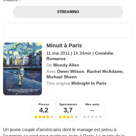
STREAMING
Minuit à Paris
11 mai 2011
|
1h 34min
|
Comédie
,
Romance
De
Woody Allen
Avec
Owen Wilson
,
Rachel McAdams
,
Michael Sheen
Titre original
Midnight In Paris
Presse
Spectateurs
Mes amis
4,2
3,7
--
Un jeune couple d’américains dont le mariage est prévu à
l’automne se rend pour quelques jours à Paris. La magie de la