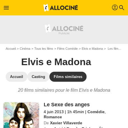
profil
menu
search
Accueil
Cinéma
Tous les films
Films Comédie
Elvis e Madona
Les films similaires à "Elvis e Madona"
Elvis e Madona
Accueil
Casting
Films similaires
20 films similaires pour le film Elvis e Madona
Le Sexe des anges
4 juin 2013
|
1h 45min
|
Comédie
,
Romance
De
Xavier Villaverde