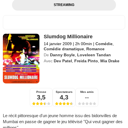
STREAMING
Slumdog Millionaire
14 janvier 2009
|
2h 00min
|
Comédie
,
Comédie dramatique
,
Romance
De
Danny Boyle
,
Loveleen Tandan
Avec
Dev Patel
,
Freida Pinto
,
Mia Drake
Presse
Spectateurs
Mes amis
3,5
4,3
--
Le récit pittoresque d'un jeune homme issu des bidonvilles de
Mumbai en passe de gagner le jeu télévisé "Qui veut gagner des
millions".