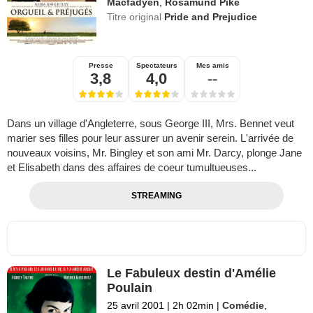
Macfadyen
,
Rosamund Pike
Titre original
Pride and Prejudice
Presse
Spectateurs
Mes amis
3,8
4,0
--
Dans un village d'Angleterre, sous George III, Mrs. Bennet veut
marier ses filles pour leur assurer un avenir serein. L'arrivée de
nouveaux voisins, Mr. Bingley et son ami Mr. Darcy, plonge Jane
et Elisabeth dans des affaires de coeur tumultueuses...
STREAMING
Le Fabuleux destin d'Amélie
Poulain
25 avril 2001
|
2h 02min
|
Comédie
,