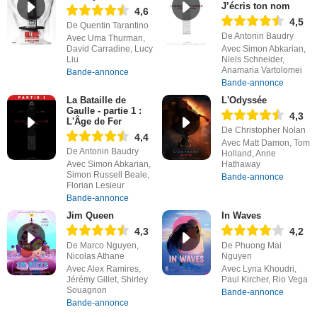
J’écris ton nom
4,6
4,5
De Quentin Tarantino
De Antonin Baudry
Avec Uma Thurman,
David Carradine, Lucy
Avec Simon Abkarian,
Liu
Niels Schneider,
Anamaria Vartolomei
Bande-annonce
Bande-annonce
La Bataille de
L'Odyssée
Gaulle - partie 1 :
4,3
L'Âge de Fer
De Christopher Nolan
4,4
Avec Matt Damon, Tom
De Antonin Baudry
Holland, Anne
Avec Simon Abkarian,
Hathaway
Simon Russell Beale,
Bande-annonce
Florian Lesieur
Bande-annonce
Jim Queen
In Waves
4,3
4,2
De Marco Nguyen,
De Phuong Mai
Nicolas Athane
Nguyen
Avec Alex Ramires,
Avec Lyna Khoudri,
Jérémy Gillet, Shirley
Paul Kircher, Rio Vega
Souagnon
Bande-annonce
Bande-annonce