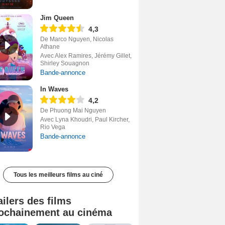
Jim Queen
4,3
De Marco Nguyen, Nicolas
Athane
Avec Alex Ramires, Jérémy Gillet,
Shirley Souagnon
Bande-annonce
In Waves
4,2
De Phuong Mai Nguyen
Avec Lyna Khoudri, Paul Kircher,
Rio Vega
Bande-annonce
Tous les meilleurs films au ciné
ailers des films
ochainement au cinéma
Tombé du ciel Bande-annonce VF
La fin d’Oak Street Bande-annonce VO STFR
Soudain Bande-annonce VF STFR