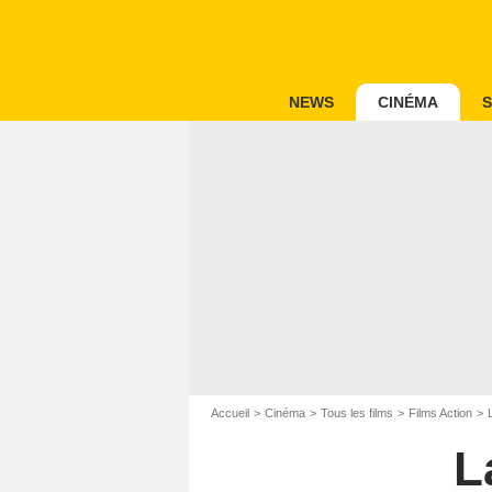
NEWS
CINÉMA
S
Accueil
Cinéma
Tous les films
Films Action
L