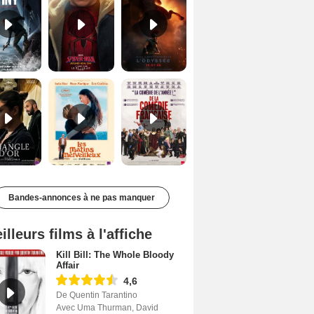
Le Triangle d'or Bande-annonce VF
Les Matins merveilleux Bande-annonce VF
De la Comédie-Française Teaser VF
Bandes-annonces à ne pas manquer
illeurs films à l'affiche
Kill Bill: The Whole Bloody
Affair
4,6
De Quentin Tarantino
Avec Uma Thurman, David