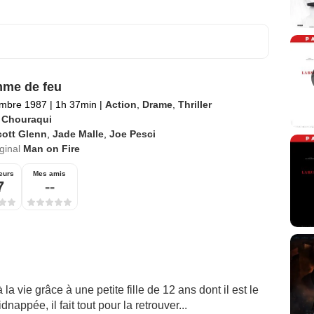
me de feu
embre 1987
|
1h 37min
|
Action
,
Drame
,
Thriller
e Chouraqui
cott Glenn
,
Jade Malle
,
Joe Pesci
iginal
Man on Fire
eurs
Mes amis
7
--
a vie grâce à une petite fille de 12 ans dont il est le
nappée, il fait tout pour la retrouver...