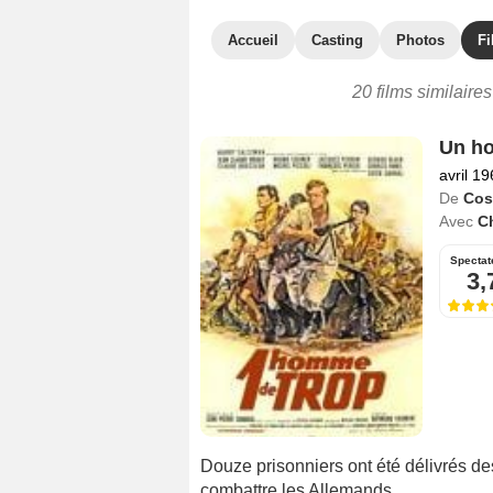
Accueil
Casting
Photos
Fi
20 films similaire
Un h
avril 1
De
Cos
Avec
Ch
Spectat
3,
Douze prisonniers ont été délivrés de
combattre les Allemands...