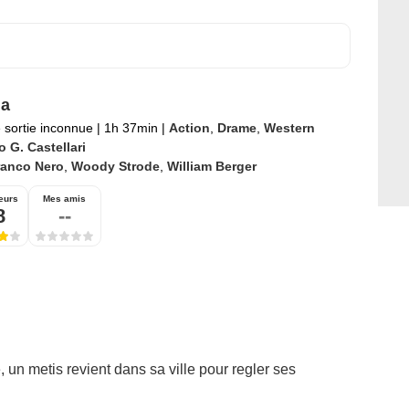
a
 sortie inconnue
|
1h 37min
|
Action
,
Drame
,
Western
 G. Castellari
ranco Nero
,
Woody Strode
,
William Berger
eurs
Mes amis
8
--
 un metis revient dans sa ville pour regler ses