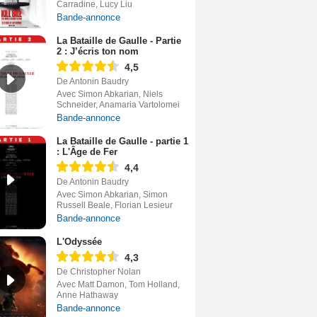
Carradine, Lucy Liu
Bande-annonce
La Bataille de Gaulle - Partie
2 : J’écris ton nom
4,5
De Antonin Baudry
Avec Simon Abkarian, Niels
Schneider, Anamaria Vartolomei
Bande-annonce
La Bataille de Gaulle - partie 1
: L'Âge de Fer
4,4
De Antonin Baudry
Avec Simon Abkarian, Simon
Russell Beale, Florian Lesieur
Bande-annonce
L'Odyssée
4,3
De Christopher Nolan
Avec Matt Damon, Tom Holland,
Anne Hathaway
Bande-annonce