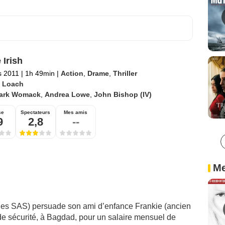
 Irish
s 2011
|
1h 49min
|
Action
,
Drame
,
Thriller
 Loach
ark Womack
,
Andrea Lowe
,
John Bishop (IV)
se
Spectateurs
Mes amis
9
2,8
--
Me
es SAS) persuade son ami d’enfance Frankie (ancien
de sécurité, à Bagdad, pour un salaire mensuel de