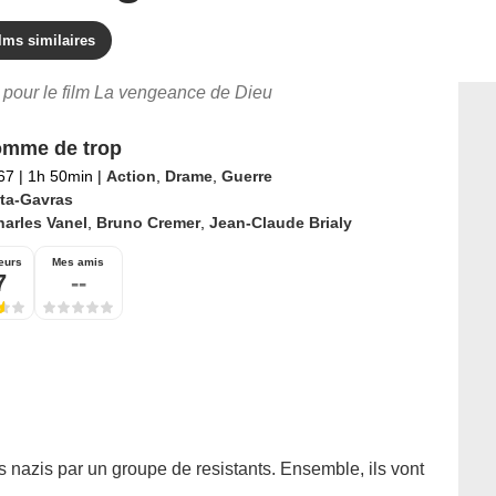
lms similaires
s pour le film La vengeance de Dieu
omme de trop
967
|
1h 50min
|
Action
,
Drame
,
Guerre
ta-Gavras
arles Vanel
,
Bruno Cremer
,
Jean-Claude Brialy
eurs
Mes amis
7
--
s nazis par un groupe de resistants. Ensemble, ils vont