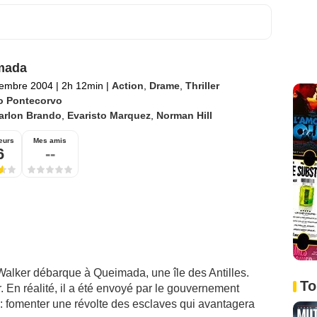
mada
tembre 2004
|
2h 12min
|
Action
,
Drame
,
Thriller
lo Pontecorvo
arlon Brando
,
Evaristo Marquez
,
Norman Hill
eurs
Mes amis
6
--
Walker débarque à Queimada, une île des Antilles.
To
ir. En réalité, il a été envoyé par le gouvernement
 : fomenter une révolte des esclaves qui avantagera