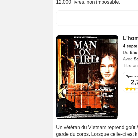
12.000 livres, non imposable.
L'hom
4 sept
De
Éli
Avec
S
Titre or
Spectat
2,
Un vétéran du Vietnam reprend goût à l
garde du corps. Lorsque celle-ci est kid