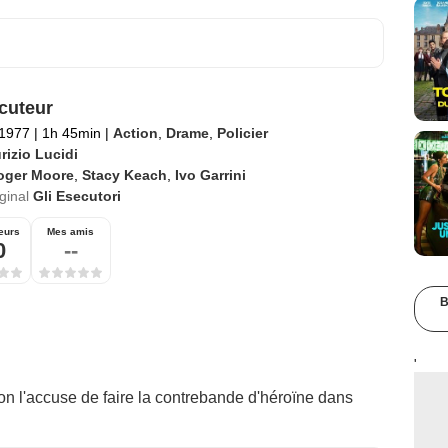
cuteur
 1977
|
1h 45min
|
Action
,
Drame
,
Policier
rizio Lucidi
oger Moore
,
Stacy Keach
,
Ivo Garrini
iginal
Gli Esecutori
eurs
Mes amis
0
--
B
'
'on l'accuse de faire la contrebande d'héroïne dans