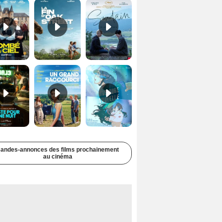
Juste pour une nuit Bande-annonce VO STFR
Un grand raccourci Bande-annonce VF
Une aube nouvelle Bande-annonce VO STFR
andes-annonces des films prochainement
au cinéma