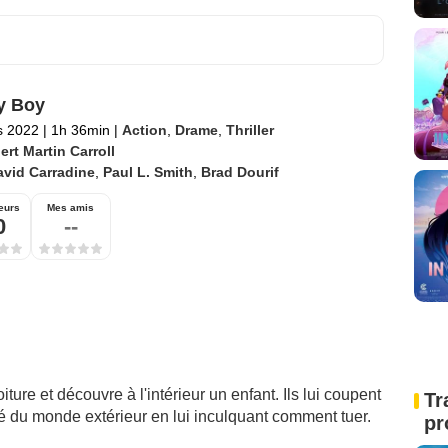
y Boy
s 2022
|
1h 36min
|
Action
,
Drame
,
Thriller
rt Martin Carroll
avid Carradine
,
Paul L. Smith
,
Brad Dourif
eurs
Mes amis
0
--
ure et découvre à l'intérieur un enfant. Ils lui coupent
Tr
pé du monde extérieur en lui inculquant comment tuer.
pr