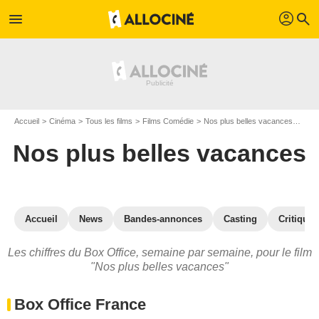
profil
menu
search
Accueil
Cinéma
Tous les films
Films Comédie
Nos plus belles vacances
Nos 
Nos plus belles vacances
Accueil
News
Bandes-annonces
Casting
Critiques
Les chiffres du Box Office, semaine par semaine, pour le film
"Nos plus belles vacances"
Box Office France