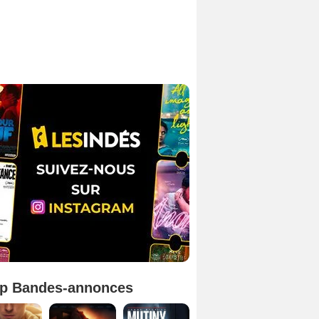
p Bandes-annonces
Spider-Man: Brand New Day Bande-annonce VO STFR
L'Odyssée Bande-annonce VO STFR
Mutiny Bande-annonce VO STFR