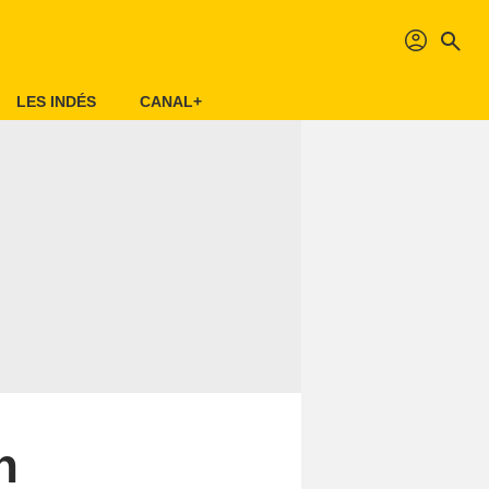
profil
search
LES INDÉS
CANAL+
n