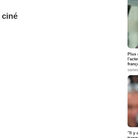
 ciné
Plus 
l'act
franç
samed
"Il y
tranq