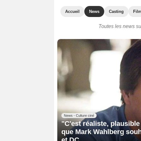
Accueil
News
Casting
Film
Toutes les news sur
News - Culture ciné
"C'est réaliste, plausible
que Mark Wahlberg souhai
et DC