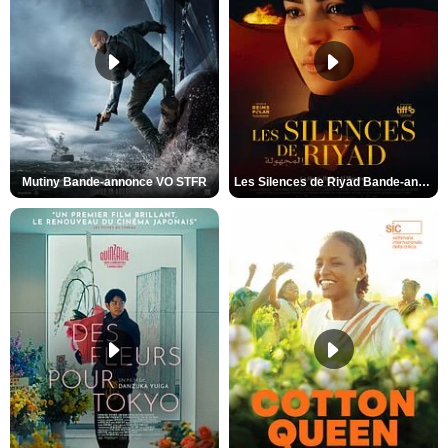
Mutiny Bande-annonce VO STFR
Les Silences de Riyad Bande-annonce VO STFR