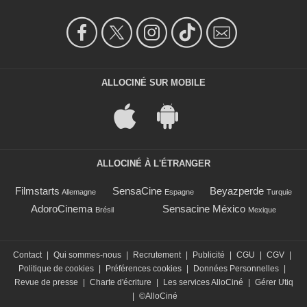
ALLOCINÉ SUR MOBILE
ALLOCINÉ À L'ÉTRANGER
Filmstarts
SensaCine
Beyazperde
Allemagne
Espagne
Turquie
AdoroCinema
Sensacine México
Brésil
Mexique
Contact
|
Qui sommes-nous
|
Recrutement
|
Publicité
|
CGU
|
CGV
|
Politique de cookies
|
Préférences cookies
|
Données Personnelles
|
Revue de presse
|
Charte d'écriture
|
Les services AlloCiné
|
Gérer Utiq
|
©AlloCiné