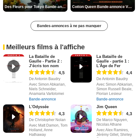
Des Fleurs pour Tokyo Bande-annonce VO STFR
Cotton Queen Bande-annonce VO STFR
Bandes-annonces à ne pas manquer
Meilleurs films à l'affiche
La Bataille de
La Bataille de
Gaulle - Partie 2 :
Gaulle - partie 1 :
J’écris ton nom
L'Âge de Fer
4,5
4,4
De Antonin Baudry
De Antonin Baudry
Avec Simon Abkarian,
Avec Simon Abkarian,
Niels Schneider,
Simon Russell Beale,
Anamaria Vartolomei
Florian Lesieur
Bande-annonce
Bande-annonce
L'Odyssée
Jim Queen
4,3
4,3
De Christopher Nolan
De Marco Nguyen,
Nicolas Athane
Avec Matt Damon, Tom
Holland, Anne
Avec Alex Ramires,
Hathaway
Jérémy Gillet, Shirley