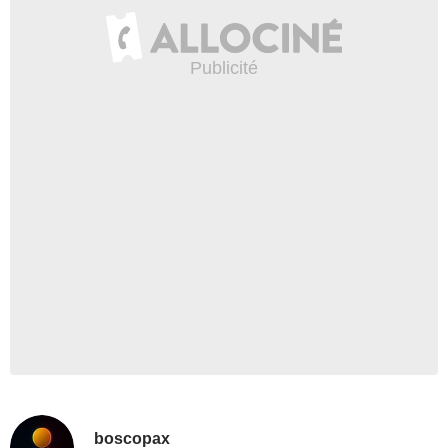
boscopax