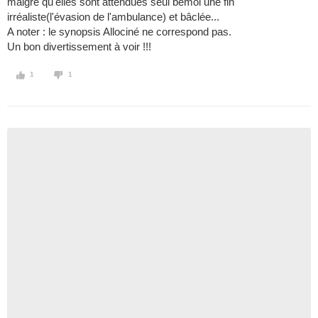
malgré qu'elles sont attendues seul bémol une fin
irréaliste(l'évasion de l'ambulance) et bâclée...
A noter : le synopsis Allociné ne correspond pas.
Un bon divertissement à voir !!!
1
1