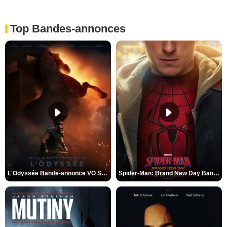
Top Bandes-annonces
L'Odyssée Bande-annonce VO STFR
Spider-Man: Brand New Day Bande-annonce VO STFR