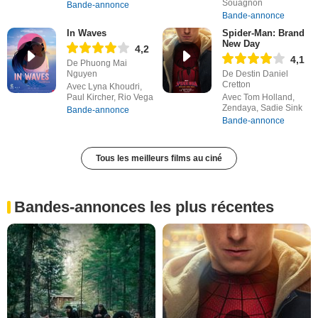
Souagnon
Bande-annonce
Bande-annonce
In Waves
Spider-Man: Brand
New Day
4,2
4,1
De Phuong Mai
Nguyen
De Destin Daniel
Cretton
Avec Lyna Khoudri,
Paul Kircher, Rio Vega
Avec Tom Holland,
Zendaya, Sadie Sink
Bande-annonce
Bande-annonce
Tous les meilleurs films au ciné
Bandes-annonces les plus récentes