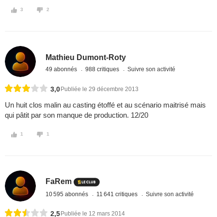
3
2
Mathieu Dumont-Roty
49 abonnés
988 critiques
Suivre son activité
3,0
Publiée le 29 décembre 2013
Un huit clos malin au casting étoffé et au scénario maitrisé mais
qui pâtit par son manque de production. 12/20
1
1
FaRem
10 595 abonnés
11 641 critiques
Suivre son activité
2,5
Publiée le 12 mars 2014