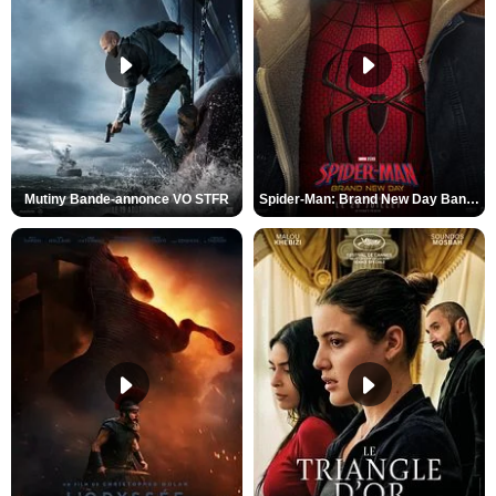
Mutiny Bande-annonce VO STFR
Spider-Man: Brand New Day Bande-annonce VO STFR