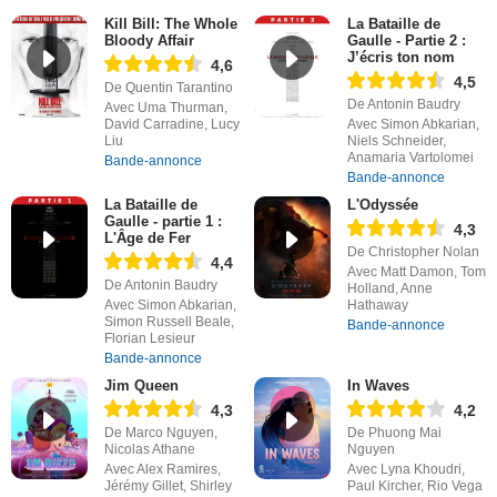
Kill Bill: The Whole
La Bataille de
Bloody Affair
Gaulle - Partie 2 :
J’écris ton nom
4,6
4,5
De Quentin Tarantino
De Antonin Baudry
Avec Uma Thurman,
David Carradine, Lucy
Avec Simon Abkarian,
Liu
Niels Schneider,
Anamaria Vartolomei
Bande-annonce
Bande-annonce
La Bataille de
L'Odyssée
Gaulle - partie 1 :
4,3
L'Âge de Fer
De Christopher Nolan
4,4
Avec Matt Damon, Tom
De Antonin Baudry
Holland, Anne
Avec Simon Abkarian,
Hathaway
Simon Russell Beale,
Bande-annonce
Florian Lesieur
Bande-annonce
Jim Queen
In Waves
4,3
4,2
De Marco Nguyen,
De Phuong Mai
Nicolas Athane
Nguyen
Avec Alex Ramires,
Avec Lyna Khoudri,
Jérémy Gillet, Shirley
Paul Kircher, Rio Vega