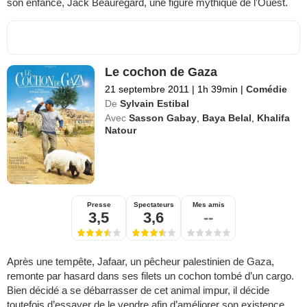
son enfance, Jack Beauregard, une figure mythique de l'Ouest.
Le cochon de Gaza
21 septembre 2011
|
1h 39min
|
Comédie
De
Sylvain Estibal
Avec
Sasson Gabay
,
Baya Belal
,
Khalifa
Natour
Presse
Spectateurs
Mes amis
3,5
3,6
--
Après une tempête, Jafaar, un pêcheur palestinien de Gaza,
remonte par hasard dans ses filets un cochon tombé d’un cargo.
Bien décidé a se débarrasser de cet animal impur, il décide
toutefois d’essayer de le vendre afin d’améliorer son existence