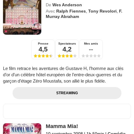
De
Wes Anderson
Avec
Ralph Fiennes
,
Tony Revolori
,
F.
Murray Abraham
Presse
Spectateurs
Mes amis
4,5
4,2
--
Le film retrace les aventures de Gustave H, l’homme aux clés
d’or d’un célèbre hôtel européen de l’entre-deux-guerres et du
garçon d’étage Zéro Moustafa, son allié le plus fidèle.
STREAMING
Mamma Mia!
10 septembre 2008
|
1h 50min
|
Comédie
,