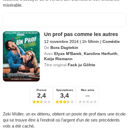
misérable.
Un prof pas comme les autres
12 novembre 2014
|
1h 58min
|
Comédie
De
Bora Dagtekin
Avec
Elyas M'Barek
,
Karoline Herfurth
,
Katja Riemann
Titre original
Fack ju Göhte
Presse
Spectateurs
Mes amis
2,4
3,4
--
Zeki Müller, un ex détenu, obtient un poste de prof dans une école
qui se trouve être à l’endroit où l’argent d’un de ses précédents
vols a été caché.