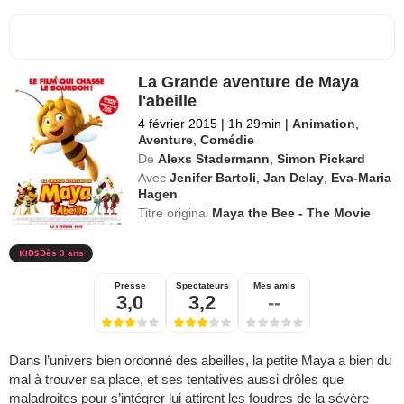
La Grande aventure de Maya
l'abeille
4 février 2015
|
1h 29min
|
Animation
,
Aventure
,
Comédie
De
Alexs Stadermann
,
Simon Pickard
Avec
Jenifer Bartoli
,
Jan Delay
,
Eva-Maria
Hagen
Titre original
Maya the Bee - The Movie
Dès 3 ans
Presse
Spectateurs
Mes amis
3,0
3,2
--
Dans l’univers bien ordonné des abeilles, la petite Maya a bien du
mal à trouver sa place, et ses tentatives aussi drôles que
maladroites pour s’intégrer lui attirent les foudres de la sévère