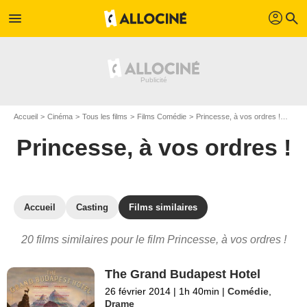
profil
menu
search
Accueil
Cinéma
Tous les films
Films Comédie
Princesse, à vos ordres !
Les f
Princesse, à vos ordres !
Accueil
Casting
Films similaires
20 films similaires pour le film Princesse, à vos ordres !
The Grand Budapest Hotel
26 février 2014
|
1h 40min
|
Comédie
,
Drame