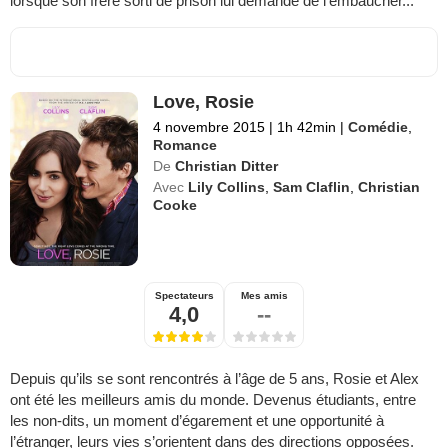
lorsque son frère sorti de prison lui demande de l'embaucher...
Love, Rosie
4 novembre 2015
|
1h 42min
|
Comédie
,
Romance
De
Christian Ditter
Avec
Lily Collins
,
Sam Claflin
,
Christian
Cooke
Spectateurs
Mes amis
4,0
--
Depuis qu’ils se sont rencontrés à l’âge de 5 ans, Rosie et Alex
ont été les meilleurs amis du monde. Devenus étudiants, entre
les non-dits, un moment d’égarement et une opportunité à
l’étranger, leurs vies s’orientent dans des directions opposées.