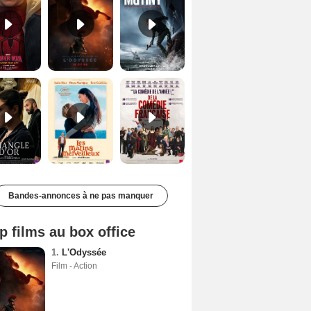
Le Triangle d'or Bande-annonce VF
Les Matins merveilleux Bande-annonce VF
De la Comédie-Française Teaser VF
Bandes-annonces à ne pas manquer
p films au box office
1.
L'Odyssée
Film - Action