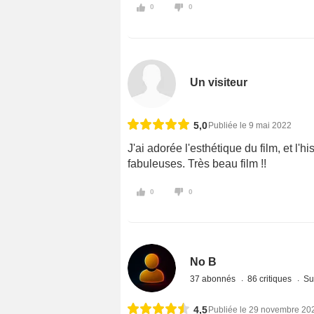
0
0
Un visiteur
5,0
Publiée le 9 mai 2022
J'ai adorée l'esthétique du film, et l'
fabuleuses. Très beau film !!
0
0
No B
37 abonnés
86 critiques
Su
4,5
Publiée le 29 novembre 20