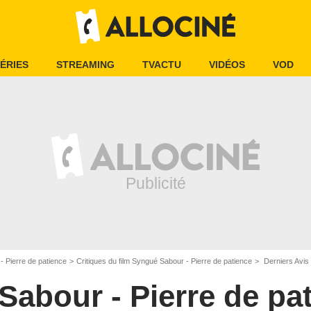
ÉRIES
STREAMING
TVACTU
VIDÉOS
VOD
 Pierre de patience
Critiques du film Syngué Sabour - Pierre de patience
Derniers Avis 
abour - Pierre de pa