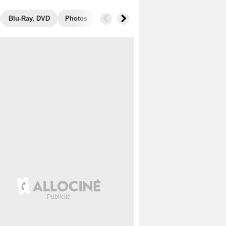
Blu-Ray, DVD
Photos
Secrets de tournage
Box Office