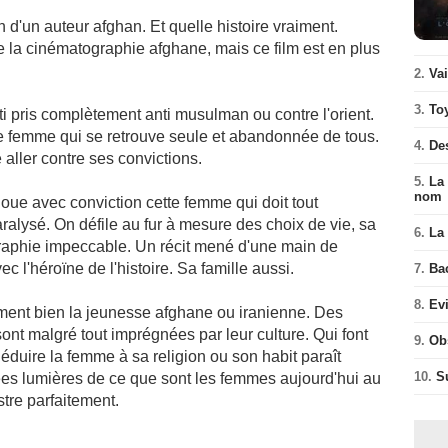
d'un auteur afghan. Et quelle histoire vraiment.
de la cinématographie afghane, mais ce film est en plus
2.
Va
3.
To
ti pris complètement anti musulman ou contre l'orient.
ne femme qui se retrouve seule et abandonnée de tous.
4.
De
 aller contre ses convictions.
5.
La 
nom
joue avec conviction cette femme qui doit tout
ralysé. On défile au fur à mesure des choix de vie, sa
6.
La 
raphie impeccable. Un récit mené d'une main de
 l'héroïne de l'histoire. Sa famille aussi.
7.
Ba
8.
Ev
ement bien la jeunesse afghane ou iranienne. Des
ont malgré tout imprégnées par leur culture. Qui font
9.
Ob
Réduire la femme à sa religion ou son habit paraît
10.
S
ées lumières de ce que sont les femmes aujourd'hui au
stre parfaitement.