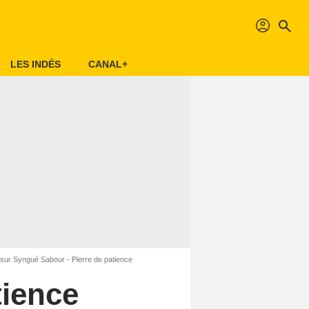
profil
search
LES INDÉS
CANAL+
sur Syngué Sabour - Pierre de patience
tience