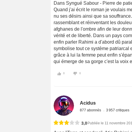
Dans Syngué Sabour - Pierre de patie
Quand j'ai écrit le roman je voulais 
nu ses désirs ainsi que sa souffrance.
rassemblant et réinventant les douleu
afghanes de l'ombre afin de leur don
vérité et de liberté. Dans un pays c
enfin parler Rahimi a d'abord dû paral
symbolise tout ce système patriarcal e
grâce à lui la femme peut enfin s'épa
qui émerge de sa gorge c'est la voix e
0
0
Acidus
877 abonnés
3 957 critiques
3,0
Publiée le 11 novembre 20