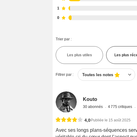
1
0
Trier par :
Les plus utiles
Les plus réc
Filtrer par :
Toutes les notes
Kouto
30 abonnés
4 775 critiques
4,0
Publiée le 15 août 2025
Avec ses longs plans-séquences serv
véritable cri du cœur dont l’aspect que