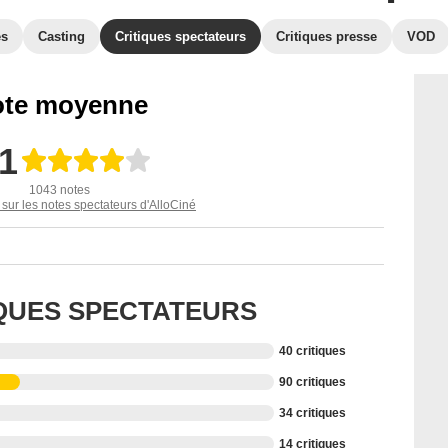
es
Casting
Critiques spectateurs
Critiques presse
VOD
te moyenne
,1
1043 notes
 sur les notes spectateurs d'AlloCiné
IQUES SPECTATEURS
40 critiques
90 critiques
34 critiques
14 critiques