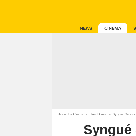
NEWS
CINÉMA
S
Accueil
Cinéma
Films Drame
Syngué Sabour -
Syngué S