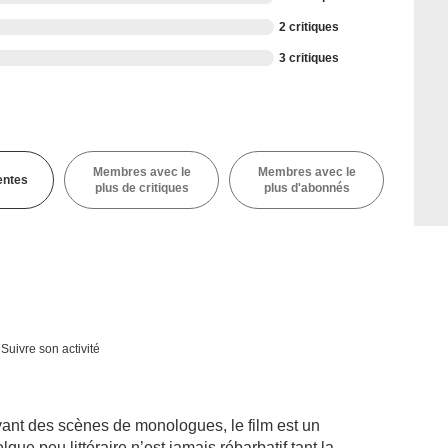
2 critiques
3 critiques
Membres avec le
Membres avec le
entes
plus de critiques
plus d'abonnés
Suivre son activité
ant des scènes de monologues, le film est un
lque peu littéraire n’est jamais rébarbatif tant la