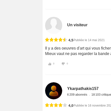
Un visiteur
4,5
Publiée le 14 mai 2021
Il y a des oeuvres d'art qui vous fic
Mieux vaut ne pas regarder la bande an
0
0
Ykarpathakis157
6 209 abonnés
18 103 critiqu
4,0
Publiée le 16 novembre 20