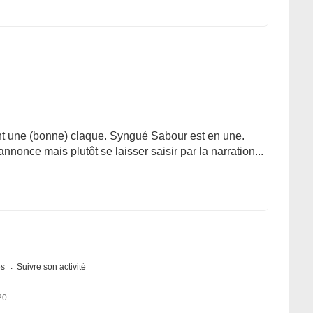
hent une (bonne) claque. Syngué Sabour est en une.
nonce mais plutôt se laisser saisir par la narration...
es
Suivre son activité
20