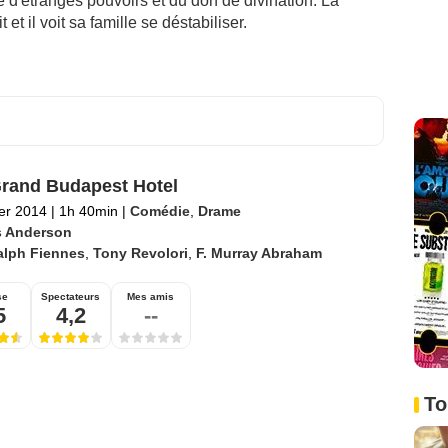
d'étranges pouvoirs et du don de divination. La
 et il voit sa famille se déstabiliser.
rand Budapest Hotel
ier 2014
|
1h 40min
|
Comédie
,
Drame
 Anderson
alph Fiennes
,
Tony Revolori
,
F. Murray Abraham
se
Spectateurs
Mes amis
5
4,2
--
To