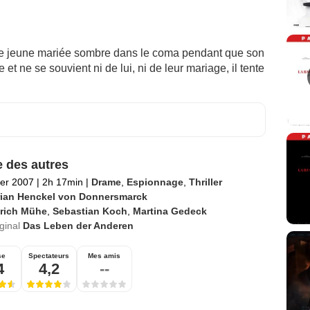
 une jeune mariée sombre dans le coma pendant que son
 et ne se souvient ni de lui, ni de leur mariage, il tente
e des autres
ier 2007
|
2h 17min
|
Drame
,
Espionnage
,
Thriller
rian Henckel von Donnersmarck
lrich Mühe
,
Sebastian Koch
,
Martina Gedeck
iginal
Das Leben der Anderen
se
Spectateurs
Mes amis
4
4,2
--