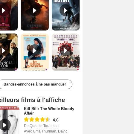
Le Triangle d'or Bande-annonce VF
Les Matins merveilleux Bande-annonce VF
De la Comédie-Française Teaser VF
Bandes-annonces à ne pas manquer
illeurs films à l'affiche
Kill Bill: The Whole Bloody
Affair
4,6
De Quentin Tarantino
Avec Uma Thurman, David