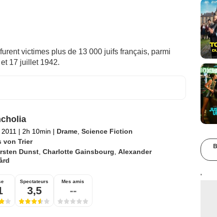
t furent victimes plus de 13 000 juifs français, parmi
t 17 juillet 1942.
cholia
 2011
|
2h 10min
|
Drame
,
Science Fiction
 von Trier
B
rsten Dunst
,
Charlotte Gainsbourg
,
Alexander
ård
'
se
Spectateurs
Mes amis
1
3,5
--