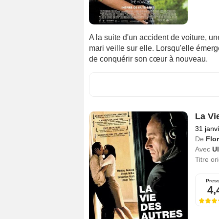
A la suite d'un accident de voiture,
mari veille sur elle. Lorsqu'elle émerge
de conquérir son cœur à nouveau.
La Vi
31 janv
De
Flo
Avec
U
Titre or
Pres
4,