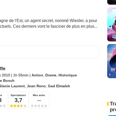
ne de l'Est, un agent secret, nommé Wiesler, a pour
ctuels. Ces derniers vont le fasciner de plus en plus...
fle
s 2010
|
1h 55min
|
Action
,
Drame
,
Historique
e Bosch
élanie Laurent
,
Jean Reno
,
Gad Elmaleh
se
Spectateurs
Mes amis
8
3,7
--
Tr
pr