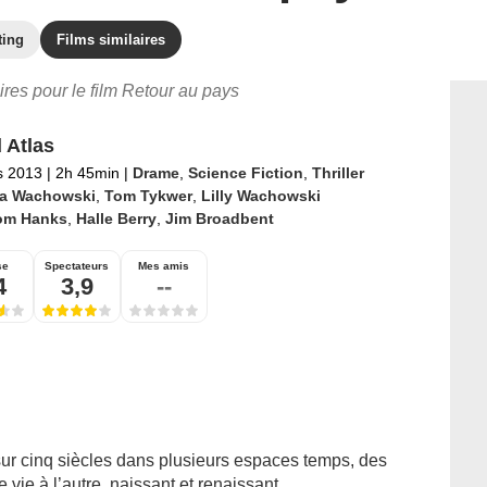
ting
Films similaires
aires pour le film Retour au pays
 Atlas
s 2013
|
2h 45min
|
Drame
,
Science Fiction
,
Thriller
a Wachowski
,
Tom Tykwer
,
Lilly Wachowski
om Hanks
,
Halle Berry
,
Jim Broadbent
se
Spectateurs
Mes amis
4
3,9
--
 sur cinq siècles dans plusieurs espaces temps, des
e vie à l’autre, naissant et renaissant