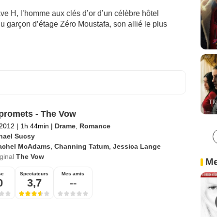
ave H, l’homme aux clés d’or d’un célèbre hôtel
u garçon d’étage Zéro Moustafa, son allié le plus
 promets - The Vow
 2012
|
1h 44min
|
Drame
,
Romance
hael Sucsy
achel McAdams
,
Channing Tatum
,
Jessica Lange
iginal
The Vow
Me
se
Spectateurs
Mes amis
0
3,7
--