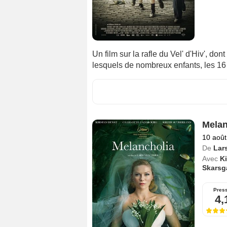
Un film sur la rafle du Vel' d'Hiv', don
lesquels de nombreux enfants, les 16 e
Melan
10 août
De
Lars
Avec
Ki
Skarsg
Pres
4,