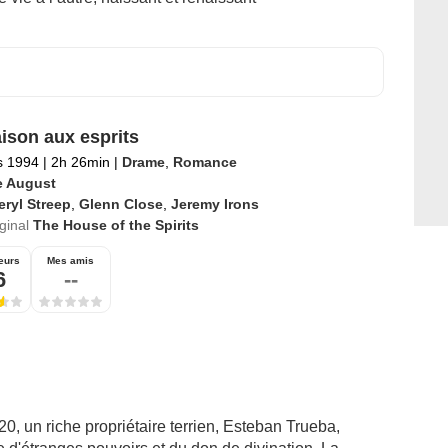
ison aux esprits
s 1994
|
2h 26min
|
Drame
,
Romance
le August
ryl Streep
,
Glenn Close
,
Jeremy Irons
iginal
The House of the Spirits
eurs
Mes amis
6
--
, un riche propriétaire terrien, Esteban Trueba,