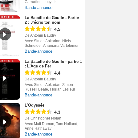
Carradine, Lucy Liu
Bande-annonce
La Bataille de Gaulle - Partie
2 : J’écris ton nom
4,5
De Antonin Baudry
Avec Simon Abkarian, Niels
Schneider, Anamaria Vartolomei
Bande-annonce
La Bataille de Gaulle - partie 1
: L'Âge de Fer
4,4
De Antonin Baudry
Avec Simon Abkarian, Simon
Russell Beale, Florian Lesieur
Bande-annonce
L'Odyssée
4,3
De Christopher Nolan
Avec Matt Damon, Tom Holland,
Anne Hathaway
Bande-annonce