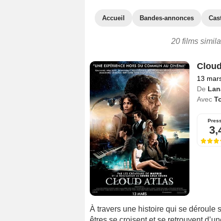
Accueil
Bandes-annonces
Cas
20 films simil
Cloud
13 mar
De
Lan
Avec
T
Pres
3,
À travers une histoire qui se déroule
êtres se croisent et se retrouvent d’un