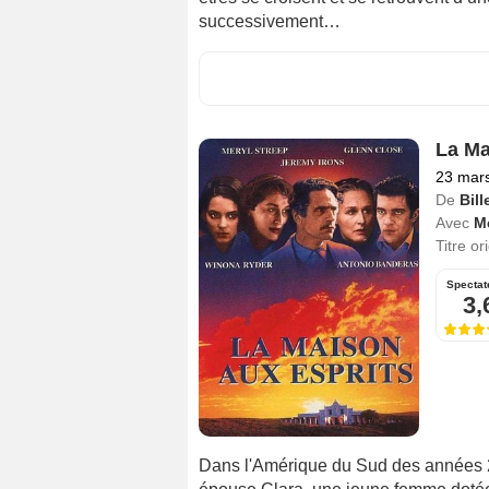
successivement…
La Ma
23 mar
De
Bil
Avec
Me
Titre or
Spectat
3,
Dans l'Amérique du Sud des années 20