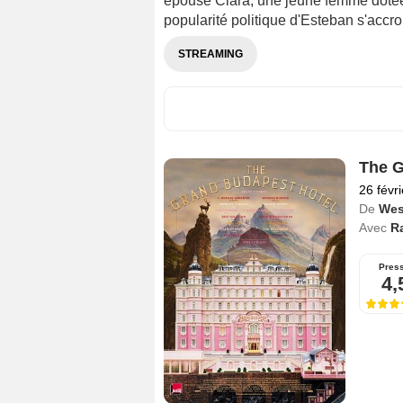
épouse Clara, une jeune femme dotée 
popularité politique d'Esteban s'accroit
STREAMING
The G
26 févr
De
Wes
Avec
R
Pres
4,