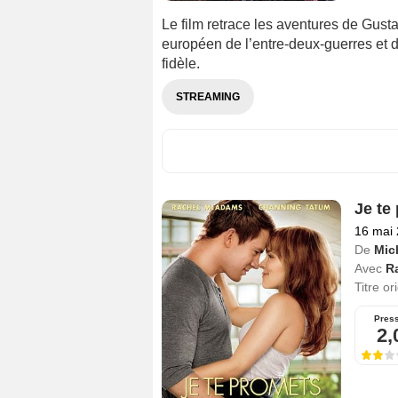
Le film retrace les aventures de Gust
européen de l’entre-deux-guerres et d
fidèle.
STREAMING
Je te
16 mai
De
Mic
Avec
R
Titre or
Pres
2,