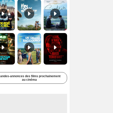
Juste pour une nuit Bande-annonce VO STFR
Un grand raccourci Bande-annonce VF
Undertone Bande-annonce VO STFR
andes-annonces des films prochainement
au cinéma