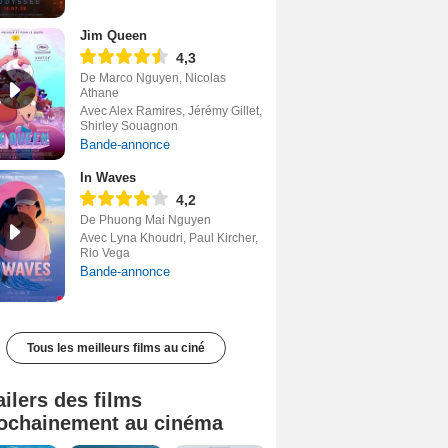
Jim Queen
4,3
De Marco Nguyen, Nicolas
Athane
Avec Alex Ramires, Jérémy Gillet,
Shirley Souagnon
Bande-annonce
In Waves
4,2
De Phuong Mai Nguyen
Avec Lyna Khoudri, Paul Kircher,
Rio Vega
Bande-annonce
Tous les meilleurs films au ciné
ailers des films
ochainement au cinéma
Tombé du ciel Bande-annonce VF
La fin d’Oak Street Bande-annonce VO STFR
Soudain Bande-annonce VF STFR