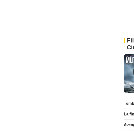
Fi
Ci
Tombé
La fi
Aven