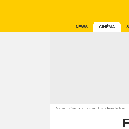
NEWS
CINÉMA
S
Accueil
Cinéma
Tous les films
Films Policier
F