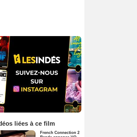
déos liées à ce film
French Connection 2