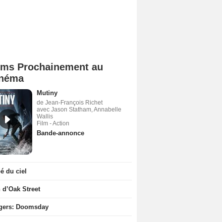
lms Prochainement au
néma
Mutiny
de Jean-François Richet
avec Jason Statham, Annabelle
Wallis
Film - Action
Bande-annonce
 du ciel
n d’Oak Street
gers: Doomsday