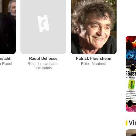
astaldi
Raoul Delfosse
Patrick Floersheim
ur Raoul
Rôle : Le capitaine
Rôle : Manfredi
hollandais
Vi