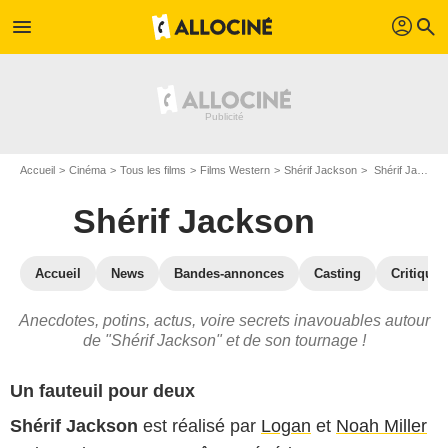
profil
menu
search
Accueil
Cinéma
Tous les films
Films Western
Shérif Jackson
Shérif Jackson : les secrets du tournage
Shérif Jackson
Accueil
News
Bandes-annonces
Casting
Critiques
Anecdotes, potins, actus, voire secrets inavouables autour
de "Shérif Jackson" et de son tournage !
Un fauteuil pour deux
Shérif Jackson
est réalisé par
Logan
et
Noah Miller