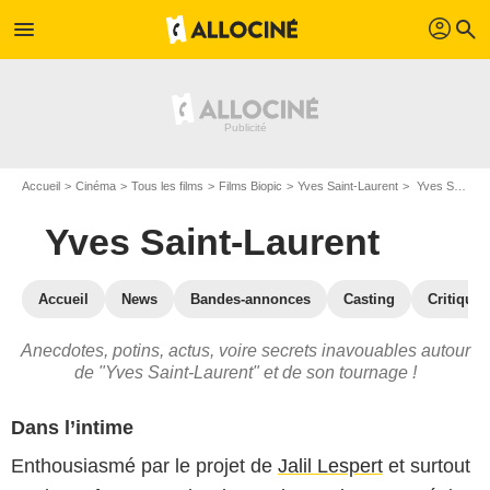
profil
menu
search
Accueil
Cinéma
Tous les films
Films Biopic
Yves Saint-Laurent
Yves Saint-Laurent : les secrets du tournage
Yves Saint-Laurent
Accueil
News
Bandes-annonces
Casting
Critiques
Anecdotes, potins, actus, voire secrets inavouables autour
de "Yves Saint-Laurent" et de son tournage !
Dans l’intime
Enthousiasmé par le projet de
Jalil Lespert
et surtout