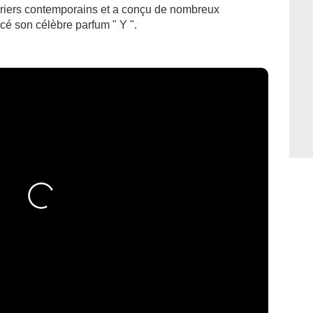
uriers contemporains et a conçu de nombreux
cé son célèbre parfum " Y ".