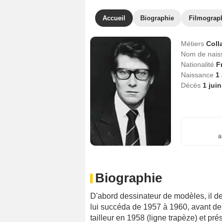
Accueil
Biographie
Filmograp
Métiers
Coll
Nom de nai
Nationalité
F
Naissance
1
Décès
1 jui
a
Biographie
D'abord dessinateur de modèles, il de
lui succéda de 1957 à 1960, avant de
tailleur en 1958 (ligne trapèze) et pr