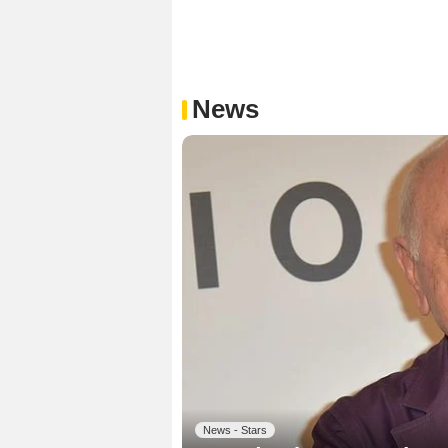
News
News - Stars