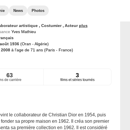
hie
News
Photos
aborateur artistique
,
Costumier
,
Acteur
plus
ssance
Yves Mathieu
rançais
 août 1936
(Oran - Algérie)
n 2008
à l'age de 71 ans (Paris - France)
63
3
ns de carrière
films et séries tournés
vint le collaborateur de Christian Dior en 1954, puis
 fonder sa propre maison en 1962. Il créa son premier
ésenta sa première collection en 1962. Il est considéré