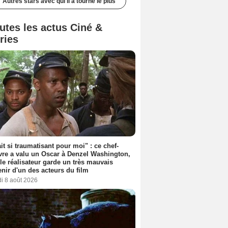
Autres stars avec qui il a tourné le plus
utes les actus Ciné &
ries
ait si traumatisant pour moi" : ce chef-
re a valu un Oscar à Denzel Washington,
le réalisateur garde un très mauvais
nir d'un des acteurs du film
i 8 août 2026