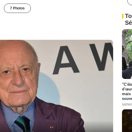
7 Photos
To
Sé
"C'ét
d'œuv
mais 
souve
samed