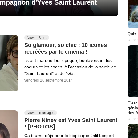
ompagnon d'Yves Saint Laurent
Quiz 
News - Stars
samed
So glamour, so chic : 10 icônes
recréées par le cinéma !
Ils ont marqué leur époque, bouleversant les
coeurs et les codes. A l'occasion de la sortie de
"Saint Laurent" et de "Get…
vendredi 26 septembre 2014
C'est
génia
des f
News - Tournages
samed
Pierre Niney est Yves Saint Laurent
! [PHOTOS]
Ca tourne déjà pour le biopic que Jalil Lespert