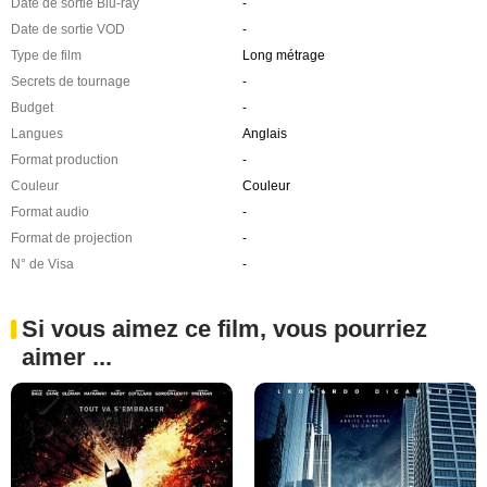
Date de sortie Blu-ray
-
Date de sortie VOD
-
Type de film
Long métrage
Secrets de tournage
-
Budget
-
Langues
Anglais
Format production
-
Couleur
Couleur
Format audio
-
Format de projection
-
N° de Visa
-
Si vous aimez ce film, vous pourriez
aimer ...