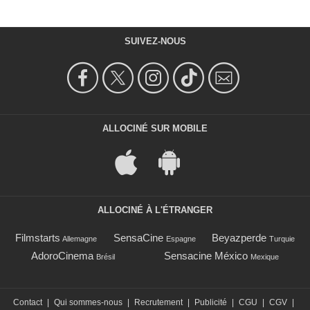
SUIVEZ-NOUS
ALLOCINÉ SUR MOBILE
ALLOCINÉ À L'ÉTRANGER
Filmstarts
SensaCine
Beyazperde
Allemagne
Espagne
Turquie
AdoroCinema
Sensacine México
Brésil
Mexique
Contact
|
Qui sommes-nous
|
Recrutement
|
Publicité
|
CGU
|
CGV
|