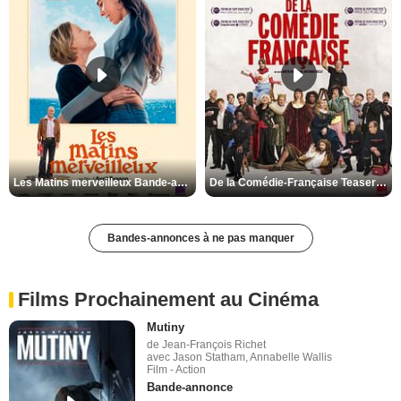
Les Matins merveilleux Bande-annonce VF
De la Comédie-Française Teaser VF
Bandes-annonces à ne pas manquer
Films Prochainement au Cinéma
Mutiny
de Jean-François Richet
avec Jason Statham, Annabelle Wallis
Film - Action
Bande-annonce