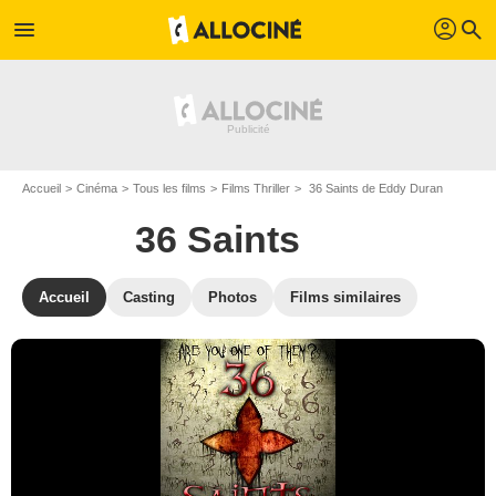
profil
menu
search
Accueil
Cinéma
Tous les films
Films Thriller
36 Saints de Eddy Duran
36 Saints
Accueil
Casting
Photos
Films similaires