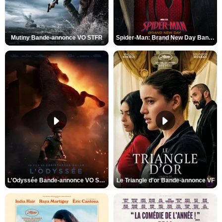
Mutiny Bande-annonce VO STFR
Spider-Man: Brand New Day Bande-annonce VO STFR
L'Odyssée Bande-annonce VO STFR
Le Triangle d'or Bande-annonce VF