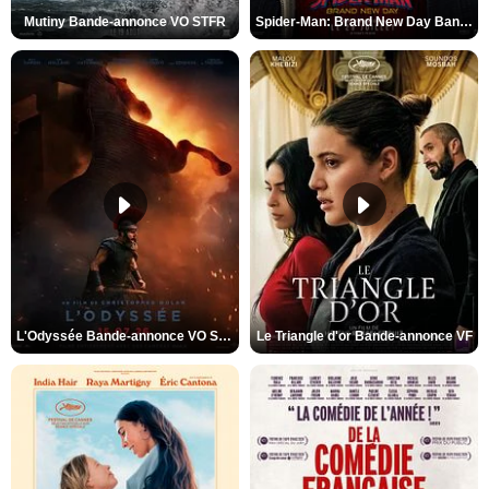
Mutiny Bande-annonce VO STFR
Spider-Man: Brand New Day Bande-annonce VO STFR
L'Odyssée Bande-annonce VO STFR
Le Triangle d'or Bande-annonce VF