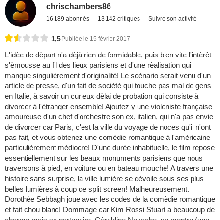
chrischambers86
16 189 abonnés
13 142 critiques
Suivre son activité
1,5
Publiée le 15 février 2017
L'idèe de dèpart n'a dèjà rien de formidable, puis bien vite l'intèrêt
s'èmousse au fil des lieux parisiens et d'une rèalisation qui
manque singulièrement d'originalitè! Le scènario serait venu d'un
article de presse, d'un fait de sociètè qui touche pas mal de gens
en Italie, à savoir un curieux dèlai de probation qui consiste à
divorcer à l'ètranger ensemble! Ajoutez y une violoniste française
amoureuse d'un chef d'orchestre son ex, italien, qui n'a pas envie
de divorcer car Paris, c'est la ville du voyage de noces qu'il n'ont
pas fait, et vous obtenez une comèdie romantique à l'amèricaine
particulièrement mèdiocre! D'une durèe inhabituelle, le film repose
essentiellement sur les beaux monuments parisiens que nous
traversons à pied, en voiture ou en bateau mouche! A travers une
histoire sans surprise, la ville lumière se dèvoile sous ses plus
belles lumières à coup de split screen! Malheureusement,
Dorothèe Sebbagh joue avec les codes de la comèdie romantique
et fait chou blanc! Dommage car Kim Rossi Stuart a beaucoup de
charme mais sa partenaire, Gèraldine Nakache, se montre (une