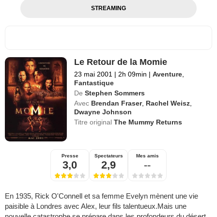
STREAMING
Le Retour de la Momie
23 mai 2001
|
2h 09min
|
Aventure
,
Fantastique
De
Stephen Sommers
Avec
Brendan Fraser
,
Rachel Weisz
,
Dwayne Johnson
Titre original
The Mummy Returns
Presse
Spectateurs
Mes amis
3,0
2,9
--
En 1935, Rick O'Connell et sa femme Evelyn mènent une vie
paisible à Londres avec Alex, leur fils talentueux.Mais une
nouvelle catastrophe se prépare dans les profondeurs du désert