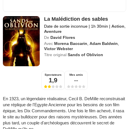
La Malédiction des sables
Date de sortie inconnue
|
1h 30min
|
Action
,
Aventure
De
David Flores
Avec
Morena Baccarin
,
Adam Baldwin
,
Victor Webster
Titre original
Sands of Oblivion
Spectateurs
Mes amis
1,9
--
En 1923, un légendaire réalisateur, Cecil B. DeMille reconstruisait
une réplique de l'Egypte Ancienne pour les besoins de son film
épique, les Dix Commandements. Une fois le film achevé, il rasa
le site au bulldozer pour des raisons mystérieuses. Des années
plus tard, un couple d'archéologues découvrent le secret de
DeMille qu'ils ne ...