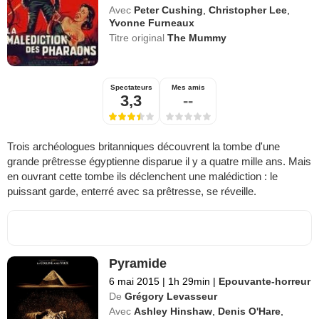
Avec
Peter Cushing
,
Christopher Lee
,
Yvonne Furneaux
Titre original
The Mummy
Spectateurs
Mes amis
3,3
--
Trois archéologues britanniques découvrent la tombe d'une
grande prêtresse égyptienne disparue il y a quatre mille ans. Mais
en ouvrant cette tombe ils déclenchent une malédiction : le
puissant garde, enterré avec sa prêtresse, se réveille.
Pyramide
6 mai 2015
|
1h 29min
|
Epouvante-horreur
De
Grégory Levasseur
Avec
Ashley Hinshaw
,
Denis O'Hare
,