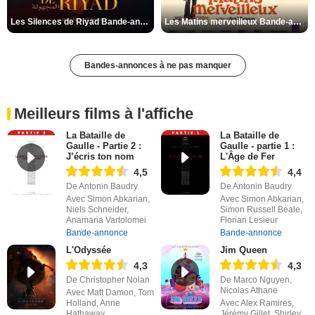
Les Silences de Riyad Bande-annonce VO STFR
Les Matins merveilleux Bande-annonce VF
Bandes-annonces à ne pas manquer
Meilleurs films à l'affiche
La Bataille de
La Bataille de
Gaulle - Partie 2 :
Gaulle - partie 1 :
J’écris ton nom
L'Âge de Fer
4,5
4,4
De Antonin Baudry
De Antonin Baudry
Avec Simon Abkarian,
Avec Simon Abkarian,
Niels Schneider,
Simon Russell Beale,
Anamaria Vartolomei
Florian Lesieur
Bande-annonce
Bande-annonce
L'Odyssée
Jim Queen
4,3
4,3
De Christopher Nolan
De Marco Nguyen,
Nicolas Athane
Avec Matt Damon, Tom
Holland, Anne
Avec Alex Ramires,
Hathaway
Jérémy Gillet, Shirley