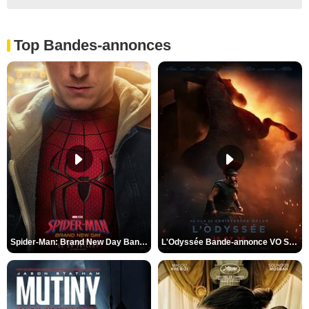
Top Bandes-annonces
Spider-Man: Brand New Day Bande-annonce VO STFR
L'Odyssée Bande-annonce VO STFR