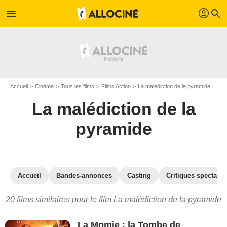
profil
menu
search
Accueil
Cinéma
Tous les films
Films Action
La malédiction de la pyramide
Les
La malédiction de la
pyramide
Accueil
Bandes-annonces
Casting
Critiques spectateu
20 films similaires pour le film La malédiction de la pyramide
La Momie : la Tombe de