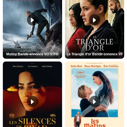
Mutiny Bande-annonce VO STFR
Le Triangle d'or Bande-annonce VF