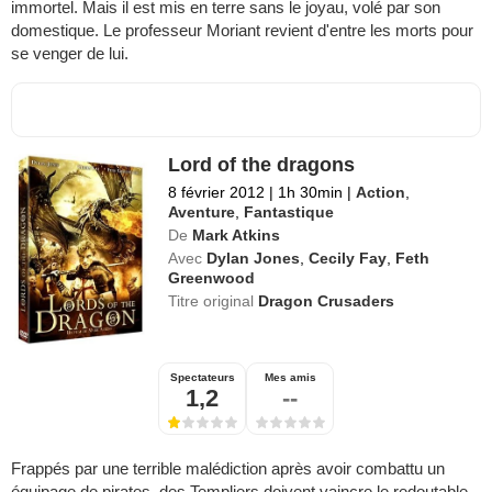
immortel. Mais il est mis en terre sans le joyau, volé par son
domestique. Le professeur Moriant revient d'entre les morts pour
se venger de lui.
Lord of the dragons
8 février 2012
|
1h 30min
|
Action
,
Aventure
,
Fantastique
De
Mark Atkins
Avec
Dylan Jones
,
Cecily Fay
,
Feth
Greenwood
Titre original
Dragon Crusaders
Spectateurs
Mes amis
1,2
--
Frappés par une terrible malédiction après avoir combattu un
équipage de pirates, des Templiers doivent vaincre le redoutable