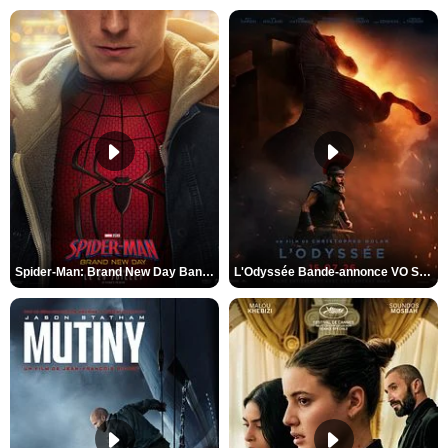
Spider-Man: Brand New Day Bande-annonce VO STFR
L'Odyssée Bande-annonce VO STFR