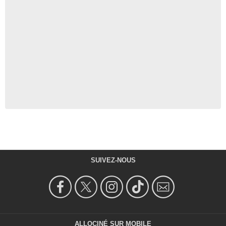
SUIVEZ-NOUS
ALLOCINÉ SUR MOBILE