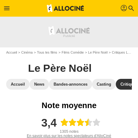
profil
menu
search
Accueil
Cinéma
Tous les films
Films Comédie
Le Père Noël
Critiques Le Père Noël
Le Père Noël
Accueil
News
Bandes-annonces
Casting
Critiques
Note moyenne
3,4
1305 notes
En savoir plus sur les notes spectateurs d'AlloCiné