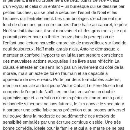
impertinent, il tire du croisement de deux points de vue – celui
d’un voyou et celui d’un enfant – un burlesque qui se dessine par
petites touches, qui se plaît à détourner l’esprit de Noël et les
histoires qui l’entretiennent. Les cambriolages s’enchaînent sur
fond de chansons pop entrecoupés d’une halte au cabaret, le père
Noël se fait tabasser, il sent mauvais et dit des gros mots ; ce qui
pourrait passer pour un thriller trouve dans la perception de
l’enfant une lecture nouvelle empreinte de merveilleux sur fond de
deuil douloureux. Naïf mais jamais niais, Antoine démasque le
menteur et confond l’hypocrite en lui faisant prendre conscience
des mauvaises actions auxquelles il se livre sans réfléchir. La
clausule atteste en ce sens non pas un revirement du côté de la
morale, mais un acte de foi en l’humain et sa capacité à
apprendre de ses erreurs. Porté par deux formidables acteurs,
mention spéciale au tout jeune Victor Cabal, Le Père Noël a tout
compris de l’esprit de Noël : en mettant en scène un double
apprentissage et la création d’une expérience commune à partir
de laquelle situer ses actions futures, le film convie le spectateur
à partager une petite fable sans prétention et au propos universel
qui trouve dans la modestie de sa démarche des trésors de
sensibilité emballés par une écriture comique ciselée. Une très
bonne comédie, idéale pour la famille et qui a le mérite de ne pas