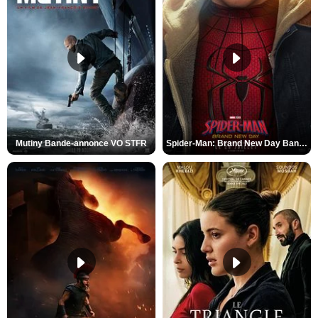
Mutiny Bande-annonce VO STFR
Spider-Man: Brand New Day Bande-annonce VO STFR