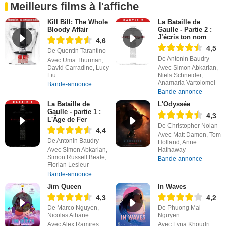
Meilleurs films à l'affiche
Kill Bill: The Whole
La Bataille de
Bloody Affair
Gaulle - Partie 2 :
J’écris ton nom
4,6
4,5
De Quentin Tarantino
De Antonin Baudry
Avec Uma Thurman,
David Carradine, Lucy
Avec Simon Abkarian,
Liu
Niels Schneider,
Anamaria Vartolomei
Bande-annonce
Bande-annonce
La Bataille de
L'Odyssée
Gaulle - partie 1 :
4,3
L'Âge de Fer
De Christopher Nolan
4,4
Avec Matt Damon, Tom
De Antonin Baudry
Holland, Anne
Avec Simon Abkarian,
Hathaway
Simon Russell Beale,
Bande-annonce
Florian Lesieur
Bande-annonce
Jim Queen
In Waves
4,3
4,2
De Marco Nguyen,
De Phuong Mai
Nicolas Athane
Nguyen
Avec Alex Ramires,
Avec Lyna Khoudri,