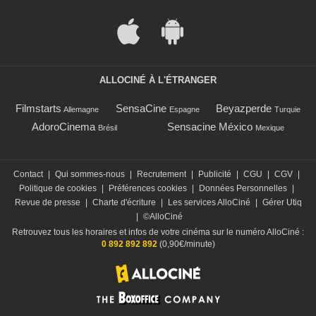
ALLOCINÉ À L'ÉTRANGER
Filmstarts
SensaCine
Beyazperde
Allemagne
Espagne
Turquie
AdoroCinema
Sensacine México
Brésil
Mexique
Contact
|
Qui sommes-nous
|
Recrutement
|
Publicité
|
CGU
|
CGV
|
Politique de cookies
|
Préférences cookies
|
Données Personnelles
|
Revue de presse
|
Charte d'écriture
|
Les services AlloCiné
|
Gérer Utiq
|
©AlloCiné
Retrouvez tous les horaires et infos de votre cinéma sur le numéro AlloCiné :
0 892 892 892
(0,90€/minute)