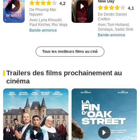
New Day
4,2
4,1
De Phuong Mai
Nguyen
De Destin Daniel
Cretton
Avec Lyna Khoudri,
Paul Kircher, Rio Vega
Avec Tom Holland,
Zendaya, Sadie Sink
Bande-annonce
Bande-annonce
Tous les meilleurs films au ciné
Trailers des films prochainement au
cinéma