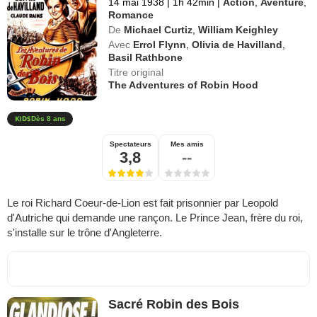
14 mai 1938
|
1h 42min
|
Action
,
Aventure
,
Romance
De
Michael Curtiz
,
William Keighley
Avec
Errol Flynn
,
Olivia de Havilland
,
Basil Rathbone
Titre original
The Adventures of Robin Hood
Dès 8 ans
Spectateurs
Mes amis
3,8
--
Le roi Richard Coeur-de-Lion est fait prisonnier par Leopold
d'Autriche qui demande une rançon. Le Prince Jean, frère du roi,
s'installe sur le trône d'Angleterre.
Sacré Robin des Bois