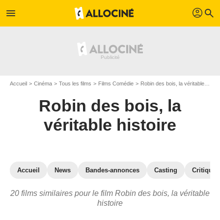
profil
menu
search
Accueil
Cinéma
Tous les films
Films Comédie
Robin des bois, la véritable histoire
Robin des bois, la
véritable histoire
Accueil
News
Bandes-annonces
Casting
Critiques
20 films similaires pour le film Robin des bois, la véritable
histoire