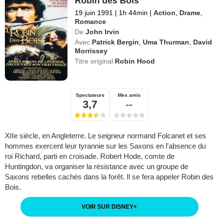
Robin des Bois
19 juin 1991
|
1h 44min
|
Action
,
Drame
,
Romance
De
John Irvin
Avec
Patrick Bergin
,
Uma Thurman
,
David
Morrissey
Titre original
Robin Hood
Spectateurs
Mes amis
3,7
--
XIIe siècle, en Angleterre. Le seigneur normand Folcanet et ses
hommes exercent leur tyrannie sur les Saxons en l'absence du
roi Richard, parti en croisade. Robert Hode, comte de
Huntingdon, va organiser la résistance avec un groupe de
Saxons rebelles cachés dans la forêt. Il se fera appeler Robin des
Bois.
VOIR SUR DISNEY
+