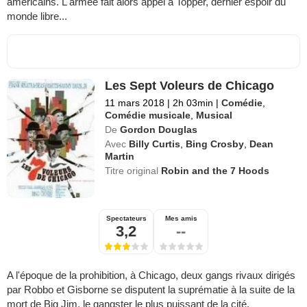
américains. L'armée fait alors appel à Topper, dernier espoir du
monde libre...
Les Sept Voleurs de Chicago
11 mars 2018
|
2h 03min
|
Comédie
,
Comédie musicale
,
Musical
De
Gordon Douglas
Avec
Billy Curtis
,
Bing Crosby
,
Dean
Martin
Titre original
Robin and the 7 Hoods
Spectateurs
Mes amis
3,2
--
A l'époque de la prohibition, à Chicago, deux gangs rivaux dirigés
par Robbo et Gisborne se disputent la suprématie à la suite de la
mort de Big Jim, le gangster le plus puissant de la cité.