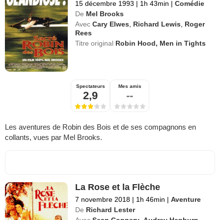
15 décembre 1993
|
1h 43min
|
Comédie
De
Mel Brooks
Avec
Cary Elwes
,
Richard Lewis
,
Roger
Rees
Titre original
Robin Hood, Men in Tights
Spectateurs
Mes amis
2,9
--
Les aventures de Robin des Bois et de ses compagnons en
collants, vues par Mel Brooks.
La Rose et la Flèche
7 novembre 2018
|
1h 46min
|
Aventure
De
Richard Lester
Avec
Sean Connery
,
Audrey Hepburn
,