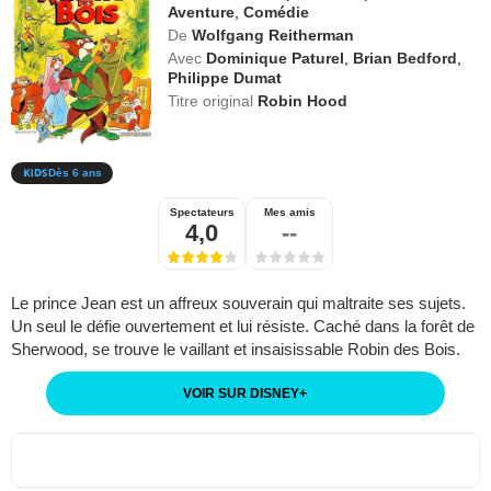
Aventure
,
Comédie
De
Wolfgang Reitherman
Avec
Dominique Paturel
,
Brian Bedford
,
Philippe Dumat
Titre original
Robin Hood
Dès 6 ans
Spectateurs
Mes amis
4,0
--
Le prince Jean est un affreux souverain qui maltraite ses sujets.
Un seul le défie ouvertement et lui résiste. Caché dans la forêt de
Sherwood, se trouve le vaillant et insaisissable Robin des Bois.
VOIR SUR DISNEY
+