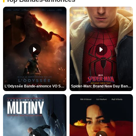
L'Odyssée Bande-annonce VO STFR
Spider-Man: Brand New Day Bande-annonce VO STFR