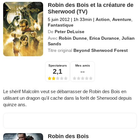
Robin des Bois et la créature de
Sherwood (TV)
5 juin 2012
|
1h 33min
|
Action
,
Aventure
,
Fantastique
De
Peter DeLuise
Avec
Robin Dunne
,
Erica Durance
,
Julian
Sands
Titre original
Beyond Sherwood Forest
Spectateurs
Mes amis
2,1
--
Le shérif Malcolm veut se débarrasser de Robin des Bois en
utilisant un dragon qu'il cache dans la forêt de Sherwood depuis
quinze ans.
Robin des Bois