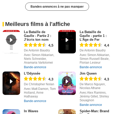
Bandes-annonces à ne pas manquer
Meilleurs films à l'affiche
La Bataille de
La Bataille de
Gaulle - Partie 2 :
Gaulle - partie 1 :
J’écris ton nom
L'Âge de Fer
4,5
4,4
De Antonin Baudry
De Antonin Baudry
Avec Simon Abkarian,
Avec Simon Abkarian,
Niels Schneider,
Simon Russell Beale,
Anamaria Vartolomei
Florian Lesieur
Bande-annonce
Bande-annonce
L'Odyssée
Jim Queen
4,3
4,3
De Christopher Nolan
De Marco Nguyen,
Nicolas Athane
Avec Matt Damon, Tom
Holland, Anne
Avec Alex Ramires,
Hathaway
Jérémy Gillet, Shirley
Souagnon
Bande-annonce
Bande-annonce
In Waves
Spider-Man: Brand