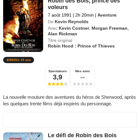
Robin des Bois, prince des
voleurs
7 août 1991
|
2h 20min
|
Aventure
De
Kevin Reynolds
Avec
Kevin Costner
,
Morgan Freeman
,
Alan Rickman
Titre original
Robin Hood : Prince of Thieves
Dès 10 ans
Spectateurs
Mes amis
3,9
--
La nouvelle mouture des aventures du héros de Sherwood, après
les quelques trente films déjà inspirés du personnage.
Le défi de Robin des Bois