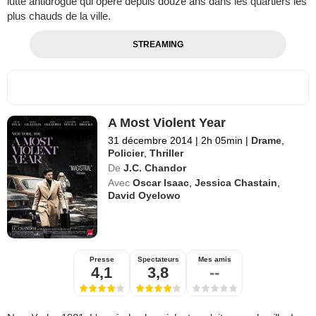
lutte antidrogue qui opère depuis douze ans dans les quartiers les
plus chauds de la ville.
STREAMING
A Most Violent Year
31 décembre 2014
|
2h 05min
|
Drame
,
Policier
,
Thriller
De
J.C. Chandor
Avec
Oscar Isaac
,
Jessica Chastain
,
David Oyelowo
Presse
Spectateurs
Mes amis
4,1
3,8
--