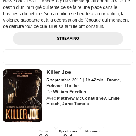
New York - 1981. L'année la plus violente qu'ait connu la ville. Le
destin d'un immigré qui tente de se faire une place dans le
business du pétrole. Son ambition se heurte à la corruption, la
violence galopante et à la dépravation de l'époque qui menacent
de détruire tout ce que lui et sa famille ont construit.
STREAMING
Killer Joe
5 septembre 2012
|
1h 42min
|
Drame
,
Policier
,
Thriller
De
William Friedkin
Avec
Matthew McConaughey
,
Emile
Hirsch
,
Juno Temple
Presse
Spectateurs
Mes amis