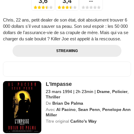
3,6
3,4
--
Chris, 22 ans, petit dealer de son état, doit absolument trouver 6
000 dollars s'il veut sauver sa peau. Son seul espoir : les 50 000
dollars de l'assurance-vie de sa crapule de mère. Mais qui va se
charger du sale boulot ? Killer Joe est appelé à la rescousse.
STREAMING
L'Impasse
23 mars 1994
|
2h 23min
|
Drame
,
Policier
,
Thriller
De
Brian De Palma
Avec
Al Pacino
,
Sean Penn
,
Penelope Ann
Miller
Titre original
Carlito's Way