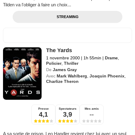
Tilden va l'obliger à faire un choix...
STREAMING
The Yards
1 novembre 2000
|
1h 55min
|
Drame
,
Policier
,
Thriller
De
James Gray
Avec
Mark Wahlberg
,
Joaquin Phoenix
,
Charlize Theron
Presse
Spectateurs
Mes amis
4,1
3,9
--
A sa sortie de prison, Leo Handler revient chez lui avec un seul