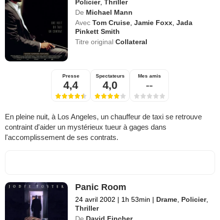
Policier
,
Thriller
De
Michael Mann
Avec
Tom Cruise
,
Jamie Foxx
,
Jada
Pinkett Smith
Titre original
Collateral
Presse
Spectateurs
Mes amis
4,4
4,0
--
En pleine nuit, à Los Angeles, un chauffeur de taxi se retrouve
contraint d'aider un mystérieux tueur à gages dans
l'accomplissement de ses contrats.
Panic Room
24 avril 2002
|
1h 53min
|
Drame
,
Policier
,
Thriller
De
David Fincher