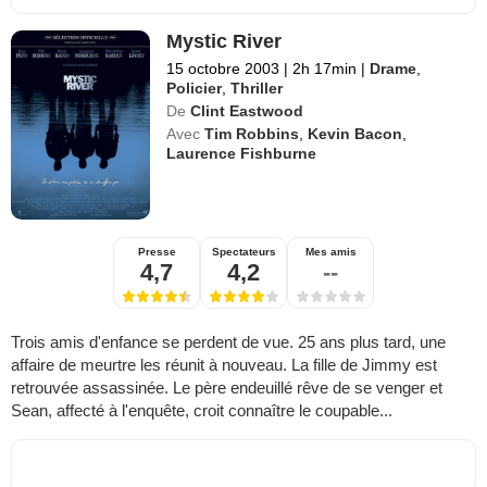
Mystic River
15 octobre 2003
|
2h 17min
|
Drame
,
Policier
,
Thriller
De
Clint Eastwood
Avec
Tim Robbins
,
Kevin Bacon
,
Laurence Fishburne
Presse
Spectateurs
Mes amis
4,7
4,2
--
Trois amis d'enfance se perdent de vue. 25 ans plus tard, une
affaire de meurtre les réunit à nouveau. La fille de Jimmy est
retrouvée assassinée. Le père endeuillé rêve de se venger et
Sean, affecté à l'enquête, croit connaître le coupable...