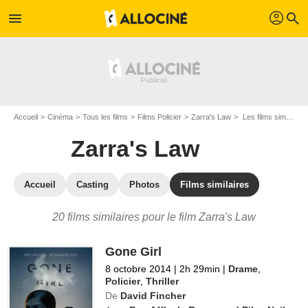
profil
menu
search
Accueil
Cinéma
Tous les films
Films Policier
Zarra's Law
Les films similaires à "Zarra's Law"
Zarra's Law
Accueil
Casting
Photos
Films similaires
20 films similaires pour le film Zarra's Law
Gone Girl
8 octobre 2014
|
2h 29min
|
Drame
,
Policier
,
Thriller
De
David Fincher