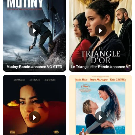
Mutiny Bande-annonce VO STFR
Le Triangle d'or Bande-annonce VF