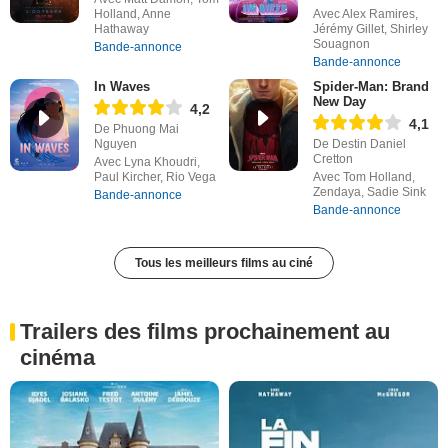
Holland, Anne
Avec Alex Ramires,
Hathaway
Jérémy Gillet, Shirley
Souagnon
Bande-annonce
Bande-annonce
In Waves
Spider-Man: Brand
New Day
4,2
4,1
De Phuong Mai
Nguyen
De Destin Daniel
Cretton
Avec Lyna Khoudri,
Paul Kircher, Rio Vega
Avec Tom Holland,
Zendaya, Sadie Sink
Bande-annonce
Bande-annonce
Tous les meilleurs films au ciné
Trailers des films prochainement au
cinéma