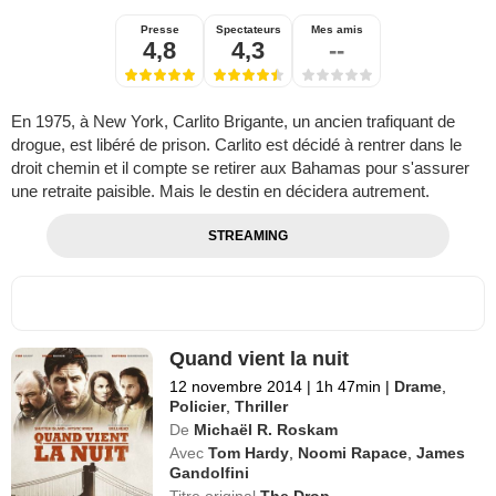
Presse
Spectateurs
Mes amis
4,8
4,3
--
En 1975, à New York, Carlito Brigante, un ancien trafiquant de
drogue, est libéré de prison. Carlito est décidé à rentrer dans le
droit chemin et il compte se retirer aux Bahamas pour s'assurer
une retraite paisible. Mais le destin en décidera autrement.
STREAMING
Quand vient la nuit
12 novembre 2014
|
1h 47min
|
Drame
,
Policier
,
Thriller
De
Michaël R. Roskam
Avec
Tom Hardy
,
Noomi Rapace
,
James
Gandolfini
Titre original
The Drop