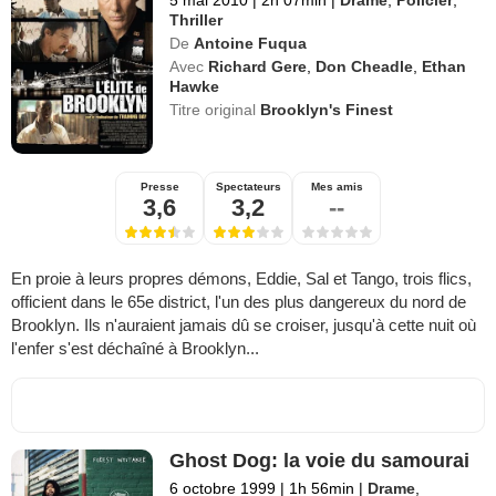
5 mai 2010
|
2h 07min
|
Drame
,
Policier
,
Thriller
De
Antoine Fuqua
Avec
Richard Gere
,
Don Cheadle
,
Ethan
Hawke
Titre original
Brooklyn's Finest
Presse
Spectateurs
Mes amis
3,6
3,2
--
En proie à leurs propres démons, Eddie, Sal et Tango, trois flics,
officient dans le 65e district, l'un des plus dangereux du nord de
Brooklyn. Ils n'auraient jamais dû se croiser, jusqu'à cette nuit où
l'enfer s'est déchaîné à Brooklyn...
Ghost Dog: la voie du samourai
6 octobre 1999
|
1h 56min
|
Drame
,