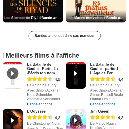
Les Silences de Riyad Bande-annonce VO STFR
Les Matins merveilleux Bande-annonce VF
Bandes-annonces à ne pas manquer
Meilleurs films à l'affiche
La Bataille de
La Bataille de
Gaulle - Partie 2 :
Gaulle - partie 1 :
J’écris ton nom
L'Âge de Fer
4,5
4,4
De Antonin Baudry
De Antonin Baudry
Avec Simon Abkarian,
Avec Simon Abkarian,
Niels Schneider,
Simon Russell Beale,
Anamaria Vartolomei
Florian Lesieur
Bande-annonce
Bande-annonce
L'Odyssée
Jim Queen
4,3
4,3
De Christopher Nolan
De Marco Nguyen,
Nicolas Athane
Avec Matt Damon, Tom