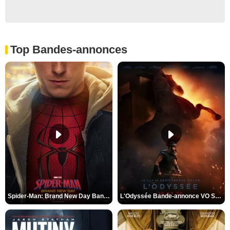
Top Bandes-annonces
Spider-Man: Brand New Day Bande-annonce VO STFR
L'Odyssée Bande-annonce VO STFR