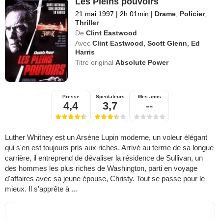
Les Pleins pouvoirs
21 mai 1997
|
2h 01min
|
Drame
,
Policier
,
Thriller
De
Clint Eastwood
Avec
Clint Eastwood
,
Scott Glenn
,
Ed
Harris
Titre original
Absolute Power
Presse
Spectateurs
Mes amis
4,4
3,7
--
Luther Whitney est un Arsène Lupin moderne, un voleur élégant
qui s'en est toujours pris aux riches. Arrivé au terme de sa longue
carrière, il entreprend de dévaliser la résidence de Sullivan, un
des hommes les plus riches de Washington, parti en voyage
d'affaires avec sa jeune épouse, Christy. Tout se passe pour le
mieux. Il s'apprête à ...