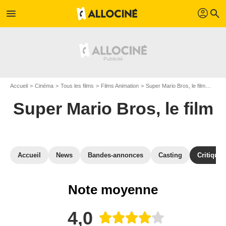
profil
menu
search
Accueil
Cinéma
Tous les films
Films Animation
Super Mario Bros, le film
Avis 
Super Mario Bros, le film
Accueil
News
Bandes-annonces
Casting
Critiques
Note moyenne
4,0