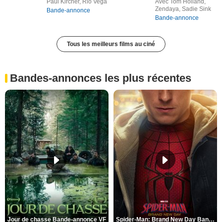
Paul Kircher, Rio Vega
Avec Tom Holland,
Zendaya, Sadie Sink
Bande-annonce
Bande-annonce
Tous les meilleurs films au ciné
Bandes-annonces les plus récentes
Jour de chasse Bande-annonce VF
Spider-Man: Brand New Day Bande-annonce (3) VO STFR