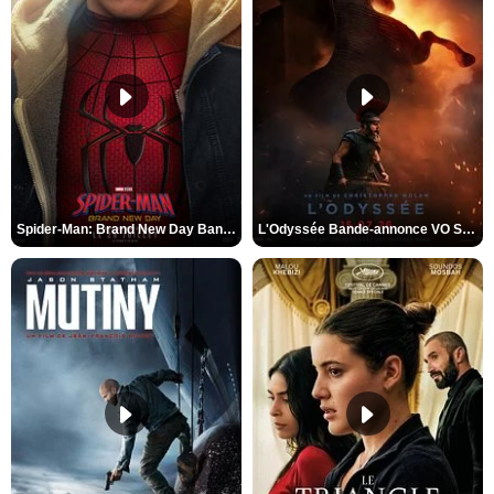
Spider-Man: Brand New Day Bande-annonce VO STFR
L'Odyssée Bande-annonce VO STFR