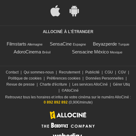
ALLOCINÉ À L'ÉTRANGER
Filmstarts
SensaCine
Beyazperde
Allemagne
Espagne
Turquie
AdoroCinema
Sensacine México
Brésil
Mexique
Contact
|
Qui sommes-nous
|
Recrutement
|
Publicité
|
CGU
|
CGV
|
Politique de cookies
|
Préférences cookies
|
Données Personnelles
|
Revue de presse
|
Charte d'écriture
|
Les services AlloCiné
|
Gérer Utiq
|
©AlloCiné
Retrouvez tous les horaires et infos de votre cinéma sur le numéro AlloCiné :
0 892 892 892
(0,90€/minute)