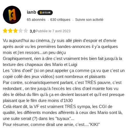
ianb
65 abonnés
630 critiques
Suivre son activité
3,0
Publiée le 7 avril 2023
Vu aujourd'hui au cinéma, j'y suis allé plein d'espoir et d'envie
après avoir vu les premières bandes-annonces il y'a quelques
mois et j'en ressors...un peu déçu
Graphiquement, rien à dire c'est vraiment très bien fait jusqu'à la
texture des chapeaux des Mario et Luigi
Les "clins d'oeil" (si on peut appeler ça comme ça vu que c'est un
copié collé des jeux vidéos) sont nombreux et plaisants
Par contre, scénaristiquement parlant, c'est TRÈS pauvre, c'est
redondant , on tire jusqu'à l'excès les clins d'œil mainte fois vu
dès le début du film qu'à ça en devient lassant et qu'il est presque
plaisant que le film dure moins d'1h30
Celà étant dit, la VF est vraiment TRÈS sympa, les CGI de
qualité, les différents mondes afférents à ceux des Mario sont là,
une suite serait (?) dans les "tuyaux"...
Pour résumer, comme dirait une amie, c'est...."KIKI"