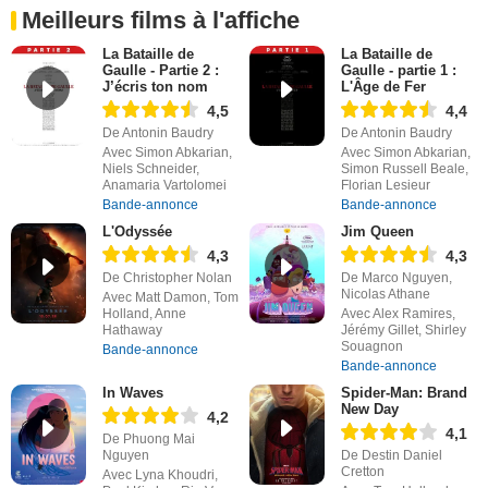
Meilleurs films à l'affiche
La Bataille de
La Bataille de
Gaulle - Partie 2 :
Gaulle - partie 1 :
J’écris ton nom
L'Âge de Fer
4,5
4,4
De Antonin Baudry
De Antonin Baudry
Avec Simon Abkarian,
Avec Simon Abkarian,
Niels Schneider,
Simon Russell Beale,
Anamaria Vartolomei
Florian Lesieur
Bande-annonce
Bande-annonce
L'Odyssée
Jim Queen
4,3
4,3
De Christopher Nolan
De Marco Nguyen,
Nicolas Athane
Avec Matt Damon, Tom
Holland, Anne
Avec Alex Ramires,
Hathaway
Jérémy Gillet, Shirley
Souagnon
Bande-annonce
Bande-annonce
In Waves
Spider-Man: Brand
New Day
4,2
4,1
De Phuong Mai
Nguyen
De Destin Daniel
Cretton
Avec Lyna Khoudri,