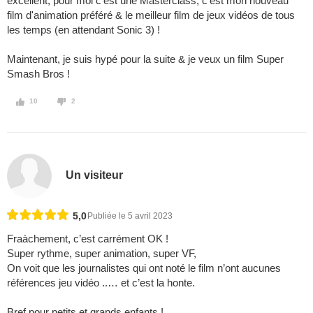
excellent, pour moi c'est une Masterclass, c'est mon nouveau
film d'animation préféré & le meilleur film de jeux vidéos de tous
les temps (en attendant Sonic 3) !
Maintenant, je suis hypé pour la suite & je veux un film Super
Smash Bros !
10
2
Un visiteur
5,0
Publiée le 5 avril 2023
Fraàchement, c’est carrément OK !
Super rythme, super animation, super VF,
On voit que les journalistes qui ont noté le film n’ont aucunes
références jeu vidéo ..… et c’est la honte.
Bref pour petits et grands enfants !