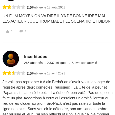
2,0
Publiée le 13 août 2011
UN FILM MOYEN ON VA DIRE IL YA DE BONNE IDEE MAI
LES ACTEUR JOUE TROP MAL ET LE SCENARIO ET BIDON
0
2
Incertitudes
265 abonnés
2 337 critiques
Suivre son activité
2,5
Publiée le 18 avril 2021
Je vais pas reprocher à Alain Berbérian d'avoir voulu changer de
registre après deux comédies (réussies) : La Cité de la peur et
Paparazzi. Il a tenté le polar, il a échoué, bon voilà. Pas de quoi en
faire un plat. Accordons à ceux qui essaient un droit à l'erreur au
lieu de les clouer au pilori. Six-Pack n'est pas raté sur toute la
ligne non plus. Sans vouloir le défendre, son ambiance sombre
est réussie et, euh, j'ai bien réfléchi et il n'y a que ça. Se moquer