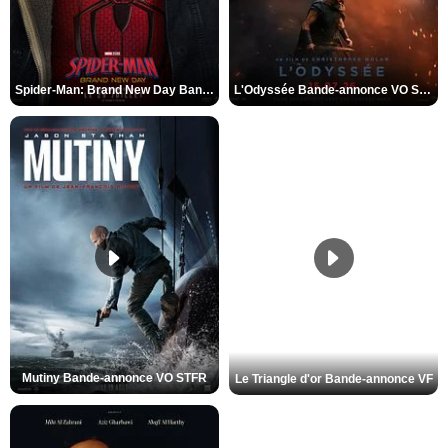
Spider-Man: Brand New Day Bande-annonce VO STFR
L'Odyssée Bande-annonce VO STFR
Mutiny Bande-annonce VO STFR
Le Triangle d'or Bande-annonce VF