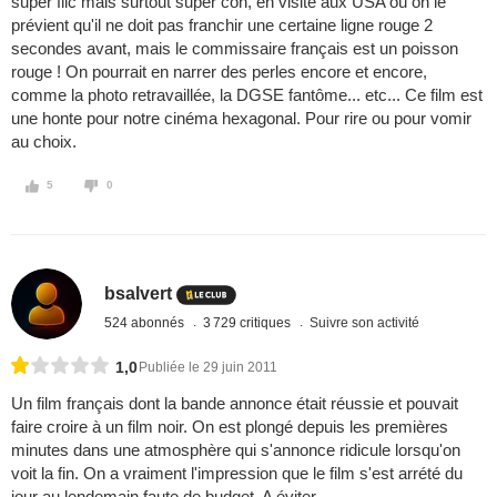
super flic mais surtout super con, en visite aux USA où on le
prévient qu'il ne doit pas franchir une certaine ligne rouge 2
secondes avant, mais le commissaire français est un poisson
rouge ! On pourrait en narrer des perles encore et encore,
comme la photo retravaillée, la DGSE fantôme... etc... Ce film est
une honte pour notre cinéma hexagonal. Pour rire ou pour vomir
au choix.
5
0
bsalvert
524 abonnés
3 729 critiques
Suivre son activité
1,0
Publiée le 29 juin 2011
Un film français dont la bande annonce était réussie et pouvait
faire croire à un film noir. On est plongé depuis les premières
minutes dans une atmosphère qui s'annonce ridicule lorsqu'on
voit la fin. On a vraiment l'impression que le film s'est arrété du
jour au lendemain faute de budget. A éviter.