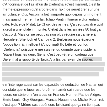
d'Anconina et de l'air ahuri de Diefenthal (c'est marrant, c'est la
même expression qu'il arbore dans Taxi) ce serait tirer sur une
ambulance. Oui, Anconina fait n'importe quoi depuis un moment
mais quand même ! Il a fait Tchao Pantin, Itinéraire d'un enfant
gâté, Police de Pialat, Le Choix des armes. Ça veut pas dire qu'il
a droit à une totale immunité. C'était dans les années 80 tout ça,
d'accord. Mais on ne peut pas non plus réduire sa carrière à
Hercule et Sherlock et Camping 2. Berbérian nous épargne
l'opposition flic intelligent (Anconina)/ flic bête et fou, fou
(Diefenthal) puisque je me suis rendu compte que stupide ils
l'étaient tous les deux (tiens, c'est peut-être un cadeau que
Diefenthal a rapporté de Taxi). A la fin, par exemple
spoiler:
e m'interroge aussi sur les capacités de déduction de Nathan qui
constate que le tueur est forcément américain parce que les
tueurs en série on n'en a pas en France. Hum et Patrice Alègre,
Émile Louis, Guy Georges, Francis Heaulme ou Michel Fourniret,
c'est quoi ? Même ses supérieurs lui disent que ça ne tient pas