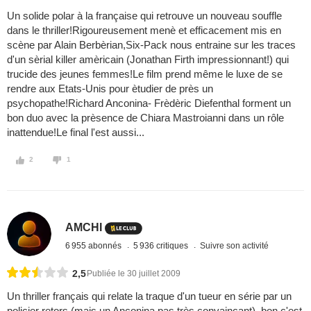
Un solide polar à la française qui retrouve un nouveau souffle
dans le thriller!Rigoureusement menè et efficacement mis en
scène par Alain Berbèrian,Six-Pack nous entraine sur les traces
d'un sèrial killer amèricain (Jonathan Firth impressionnant!) qui
trucide des jeunes femmes!Le film prend même le luxe de se
rendre aux Etats-Unis pour ètudier de près un
psychopathe!Richard Anconina- Frèdèric Diefenthal forment un
bon duo avec la prèsence de Chiara Mastroianni dans un rôle
inattendue!Le final l'est aussi...
2
1
AMCHI
6 955 abonnés
5 936 critiques
Suivre son activité
2,5
Publiée le 30 juillet 2009
Un thriller français qui relate la traque d'un tueur en série par un
policier retors (mais un Anconina pas très convaincant), bon c'est