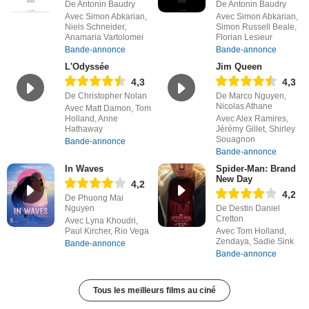
De Antonin Baudry
De Antonin Baudry
Avec Simon Abkarian,
Avec Simon Abkarian,
Niels Schneider,
Simon Russell Beale,
Anamaria Vartolomei
Florian Lesieur
Bande-annonce
Bande-annonce
L'Odyssée
Jim Queen
4,3
4,3
De Christopher Nolan
De Marco Nguyen,
Nicolas Athane
Avec Matt Damon, Tom
Holland, Anne
Avec Alex Ramires,
Hathaway
Jérémy Gillet, Shirley
Souagnon
Bande-annonce
Bande-annonce
In Waves
Spider-Man: Brand
New Day
4,2
4,2
De Phuong Mai
Nguyen
De Destin Daniel
Cretton
Avec Lyna Khoudri,
Paul Kircher, Rio Vega
Avec Tom Holland,
Zendaya, Sadie Sink
Bande-annonce
Bande-annonce
Tous les meilleurs films au ciné