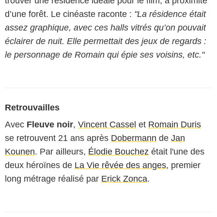
trouver une résidence idéale pour le film, à proximité
d’une forêt. Le cinéaste raconte :
"La résidence était
assez graphique, avec ces halls vitrés qu’on pouvait
éclairer de nuit. Elle permettait des jeux de regards :
le personnage de Romain qui épie ses voisins, etc."
Retrouvailles
Avec
Fleuve noir
,
Vincent Cassel
et
Romain Duris
se retrouvent 21 ans après
Dobermann
de
Jan
Kounen
. Par ailleurs,
Élodie Bouchez
était l'une des
deux héroïnes de
La Vie rêvée des anges
, premier
long métrage réalisé par
Erick Zonca
.