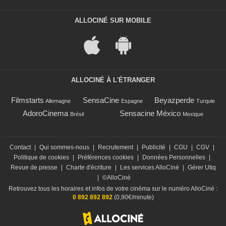
ALLOCINÉ SUR MOBILE
ALLOCINÉ À L'ÉTRANGER
Filmstarts
SensaCine
Beyazperde
Allemagne
Espagne
Turquie
AdoroCinema
Sensacine México
Brésil
Mexique
Contact
|
Qui sommes-nous
|
Recrutement
|
Publicité
|
CGU
|
CGV
|
Politique de cookies
|
Préférences cookies
|
Données Personnelles
|
Revue de presse
|
Charte d'écriture
|
Les services AlloCiné
|
Gérer Utiq
|
©AlloCiné
Retrouvez tous les horaires et infos de votre cinéma sur le numéro AlloCiné :
0 892 892 892
(0,90€/minute)