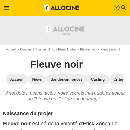
profil
menu
search
Accueil
Cinéma
Tous les films
Films Thriller
Fleuve noir
Fleuve noir : les secrets du tournage
Fleuve noir
Accueil
News
Bandes-annonces
Casting
Critiques
Anecdotes, potins, actus, voire secrets inavouables autour
de "Fleuve noir" et de son tournage !
Naissance du projet
Fleuve noir
est né de la volonté d'
Erick Zonca
de