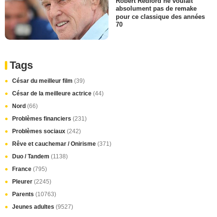
Robert Redford ne voulait
absolument pas de remake
pour ce classique des années
70
Tags
César du meilleur film
(39)
César de la meilleure actrice
(44)
Nord
(66)
Problèmes financiers
(231)
Problèmes sociaux
(242)
Rêve et cauchemar / Onirisme
(371)
Duo / Tandem
(1138)
France
(795)
Pleurer
(2245)
Parents
(10763)
Jeunes adultes
(9527)