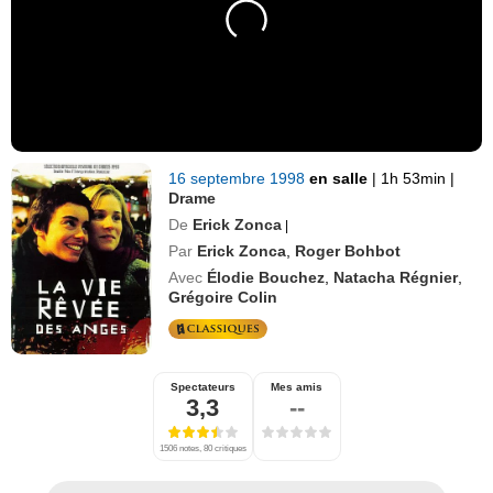
16 septembre 1998
en salle
|
1h 53min
|
Drame
De
Erick Zonca
|
Par
Erick Zonca
,
Roger Bohbot
Avec
Élodie Bouchez
,
Natacha Régnier
,
Grégoire Colin
Spectateurs
Mes amis
3,3
--
1506 notes, 80 critiques