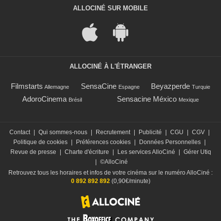
ALLOCINÉ SUR MOBILE
ALLOCINÉ À L'ÉTRANGER
Filmstarts
SensaCine
Beyazperde
Allemagne
Espagne
Turquie
AdoroCinema
Sensacine México
Brésil
Mexique
Contact
|
Qui sommes-nous
|
Recrutement
|
Publicité
|
CGU
|
CGV
|
Politique de cookies
|
Préférences cookies
|
Données Personnelles
|
Revue de presse
|
Charte d'écriture
|
Les services AlloCiné
|
Gérer Utiq
|
©AlloCiné
Retrouvez tous les horaires et infos de votre cinéma sur le numéro AlloCiné :
0 892 892 892
(0,90€/minute)