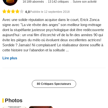
16 189 abonnés
13 142 critiques
Suivre son activité
4,0
Publiée le 12 septembre 2018
Avec une solide rèputation acquise dans le court, Erick Zonca
signe avec "La vie rêvèe des anges" son meilleur long-mètrage
dont la stupèfiante justesse psychologique doit être redècouverte
aujourd'hui : un vrai film d'ècorchè vif de la fin des annèes 90 qui
èvite les pièges du mèlo où èvoluent deux excellentes actrices!
Sordide ? Jamais! Ni complaisant! Le rèalisateur donne souffle à
cette histoire sur l'abandon et la solitude ...
Lire plus
80 Critiques Spectateurs
Photos