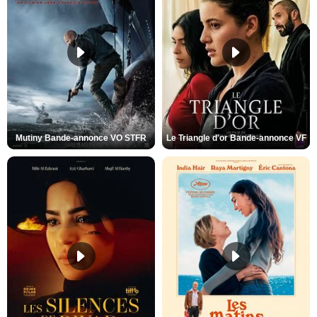
Mutiny Bande-annonce VO STFR
Le Triangle d'or Bande-annonce VF