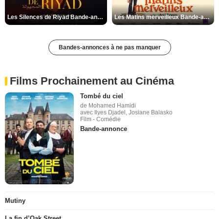
Les Silences de Riyad Bande-annonce VO STFR
Les Matins merveilleux Bande-annonce VF
Bandes-annonces à ne pas manquer
Films Prochainement au Cinéma
Tombé du ciel
de Mohamed Hamidi
avec Ilyes Djadel, Josiane Balasko
Film - Comédie
Bande-annonce
Mutiny
La fin d’Oak Street