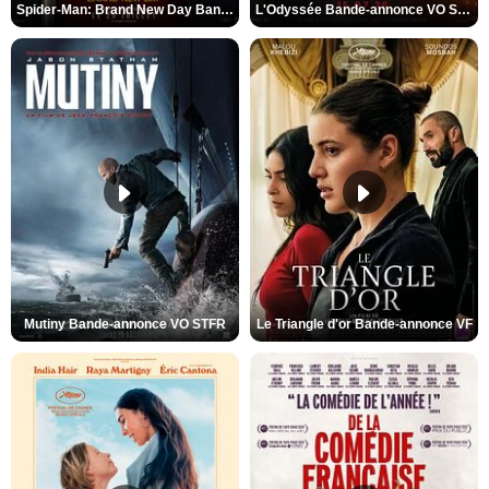
Spider-Man: Brand New Day Bande-annonce VO STFR
L'Odyssée Bande-annonce VO STFR
Mutiny Bande-annonce VO STFR
Le Triangle d'or Bande-annonce VF