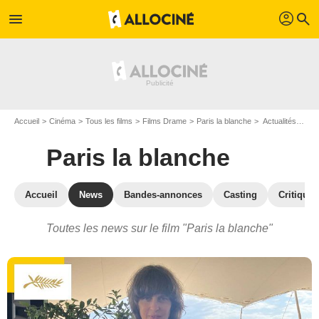
profil
menu
search
Accueil
Cinéma
Tous les films
Films Drame
Paris la blanche
Actualités Paris la blanche
Paris la blanche
Accueil
News
Bandes-annonces
Casting
Critiques
Toutes les news sur le film "Paris la blanche"