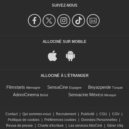
SUIVEZ-NOUS
ALLOCINÉ SUR MOBILE
ALLOCINÉ À L'ÉTRANGER
Filmstarts
SensaCine
Beyazperde
Allemagne
Espagne
Turquie
AdoroCinema
Sensacine México
Brésil
Mexique
Contact
|
Qui sommes-nous
|
Recrutement
|
Publicité
|
CGU
|
CGV
|
Politique de cookies
|
Préférences cookies
|
Données Personnelles
|
Revue de presse
|
Charte d'écriture
|
Les services AlloCiné
|
Gérer Utiq