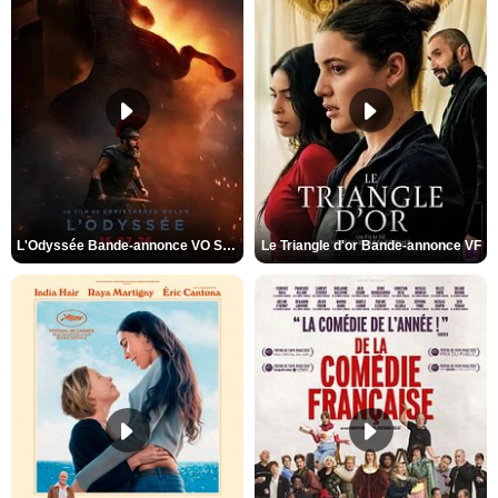
L'Odyssée Bande-annonce VO STFR
Le Triangle d'or Bande-annonce VF