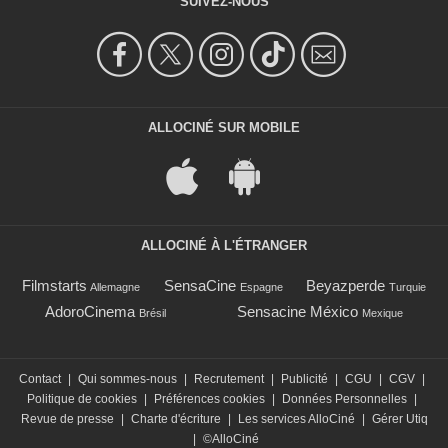
SUIVEZ-NOUS
ALLOCINÉ SUR MOBILE
ALLOCINÉ À L'ÉTRANGER
Filmstarts
SensaCine
Beyazperde
Allemagne
Espagne
Turquie
AdoroCinema
Sensacine México
Brésil
Mexique
Contact
|
Qui sommes-nous
|
Recrutement
|
Publicité
|
CGU
|
CGV
|
Politique de cookies
|
Préférences cookies
|
Données Personnelles
|
Revue de presse
|
Charte d'écriture
|
Les services AlloCiné
|
Gérer Utiq
|
©AlloCiné