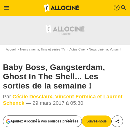
profil
menu
search
Accueil
News cinéma, films et séries TV
Actus Ciné
News cinéma: Vu sur le web
Baby Boss, Gangsterdam,
Ghost In The Shell... Les
sorties de la semaine !
Par
Cécile Desclaux, Vincent Formica et Laurent
Schenck
— 29 mars 2017 à 05:30
Ajoutez Allociné à vos sources préférées
Suivez-nous
Partag