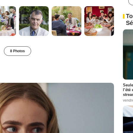
To
Sé
8 Photos
Seule
l’été
stre
vendr