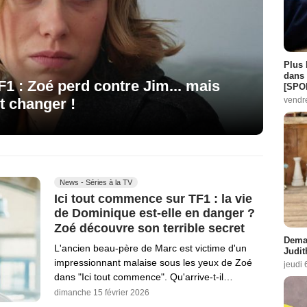
Plus 
dans 
1 : Zoé perd contre Jim... mais
[SPO
ut changer !
vendr
News - Séries à la TV
Ici tout commence sur TF1 : la vie
de Dominique est-elle en danger ?
Zoé découvre son terrible secret
Demai
L'ancien beau-père de Marc est victime d'un
Judit
impressionnant malaise sous les yeux de Zoé
jeudi 
dans "Ici tout commence". Qu'arrive-t-il…
dimanche 15 février 2026