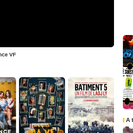
nce VF
A 