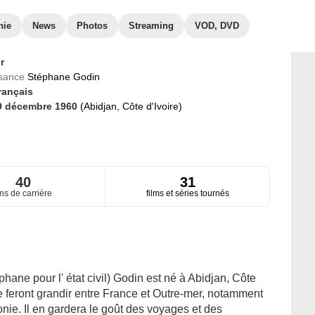
hie
News
Photos
Streaming
VOD, DVD
r
ssance
Stéphane Godin
rançais
9 décembre 1960
(Abidjan, Côte d'Ivoire)
40
31
ns de carrière
films et séries tournés
phane pour l' état civil) Godin est né à Abidjan, Côte
 le feront grandir entre France et Outre-mer, notamment
e. Il en gardera le goût des voyages et des