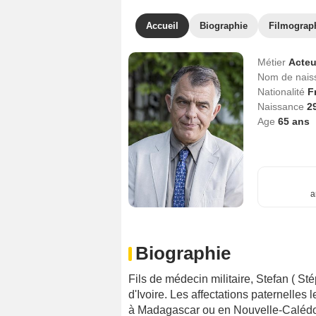
Accueil
Biographie
Filmograp
Métier
Acteu
Nom de nai
Nationalité
F
Naissance
2
Age
65
ans
a
Biographie
Fils de médecin militaire, Stefan ( Sté
d'Ivoire. Les affectations paternelles
à Madagascar ou en Nouvelle-Calédoni