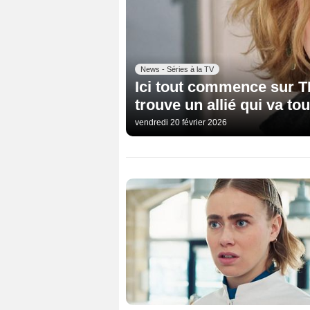
News - Séries à la TV
Ici tout commence sur TF
trouve un allié qui va to
vendredi 20 février 2026