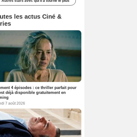
Autres stars avec qui il a tourné le plus
utes les actus Ciné &
ries
ment 4 épisodes : ce thriller parfait pour
 est déjà disponible gratuitement en
aming
edi 7 août 2026