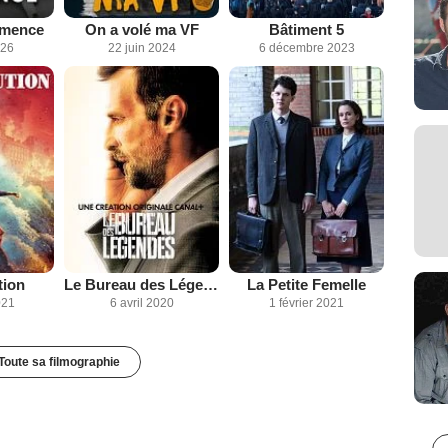
mmence
On a volé ma VF
Bâtiment 5
026
22 juin 2024
6 décembre 2023
tion
Le Bureau des Légendes
La Petite Femelle
021
6 avril 2020
1 février 2021
Toute sa filmographie