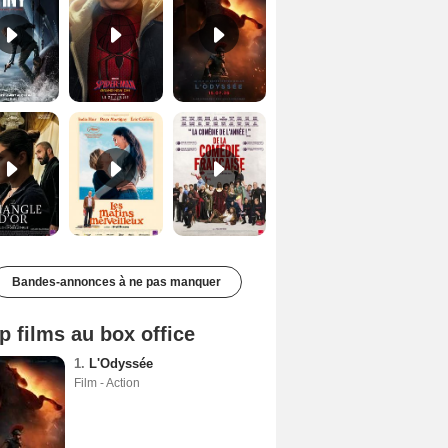
Le Triangle d'or Bande-annonce VF
Les Matins merveilleux Bande-annonce VF
De la Comédie-Française Teaser VF
Bandes-annonces à ne pas manquer
p films au box office
1.
L'Odyssée
Film - Action