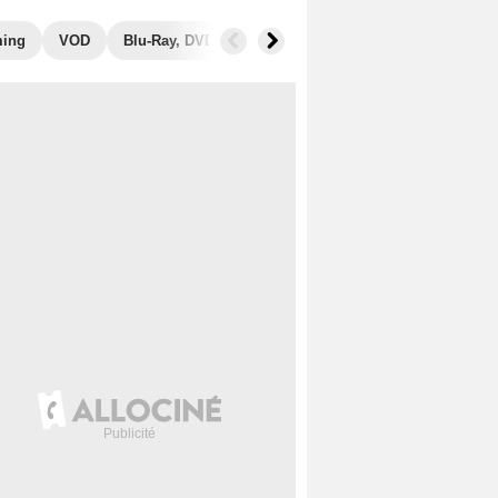
ming
VOD
Blu-Ray, DVD
Photos
Musique
Secrets de