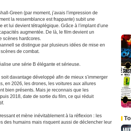
hall-Green (par moment, j'avais l'impression de
ement la ressemblance est frappante) subit une
et lui devient tétraplégique. Grâce à l'implant d'une
es capacités augmentée. De là, le film devient un
e scènes hardcores.
hannell se distingue par plusieurs idées de mise en
s scènes de combat.
réalise une série B élégante et sérieuse.
k soit davantage développé afin de mieux s'immerger
as, en 2026, les drones, les voitures aux allures
e sont bien présents. Mais je reconnais que les
is 2018, date de sortie du film, ce qui réduit
if.
ssant et mène inévitablement à la réflexion : les
To
s des humains mais risquent aussi de déclencher leur