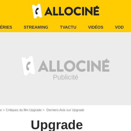
ÉRIES
STREAMING
TVACTU
VIDÉOS
VOD
e
Critiques du film Upgrade
Derniers Avis sur Upgrade
Upgrade