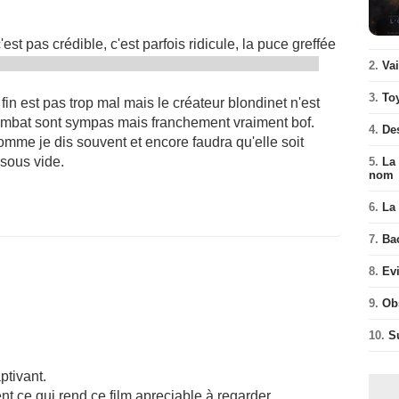
t pas crédible, c'est parfois ridicule, la puce greffée
2.
Va
3.
To
la fin est pas trop mal mais le créateur blondinet n'est
combat sont sympas mais franchement vraiment bof.
4.
De
comme je dis souvent et encore faudra qu'elle soit
 sous vide.
5.
La 
nom
6.
La 
7.
Ba
8.
Ev
9.
Ob
10.
S
aptivant.
t ce qui rend ce film apreciable à regarder.