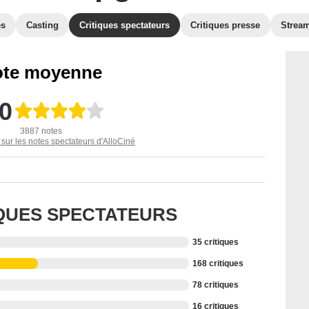
es
Casting
Critiques spectateurs
Critiques presse
Strea
te moyenne
,0
3887 notes
 sur les notes spectateurs d'AlloCiné
IQUES SPECTATEURS
35 critiques
168 critiques
78 critiques
16 critiques