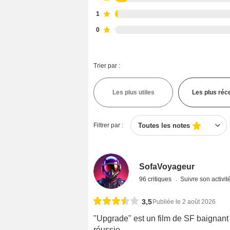
1
0
Trier par :
Les plus utiles
Les plus réc
Filtrer par :
Toutes les notes
SofaVoyageur
96 critiques
Suivre son activit
3,5
Publiée le 2 août 2026
"Upgrade" est un film de SF baignan
réussie.