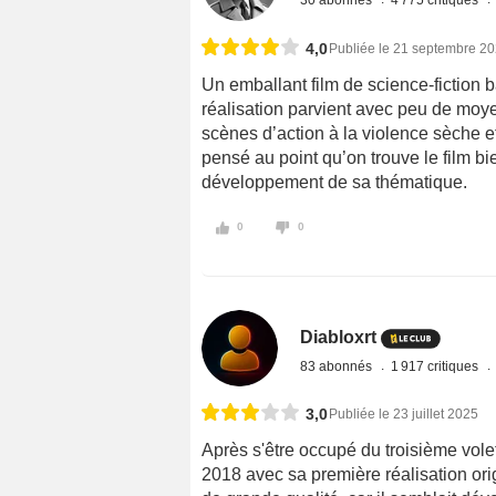
30 abonnés
4 775 critiques
4,0
Publiée le 21 septembre 2
Un emballant film de science-fiction bâ
réalisation parvient avec peu de moyen
scènes d’action à la violence sèche et
pensé au point qu’on trouve le film b
développement de sa thématique.
0
0
Diabloxrt
83 abonnés
1 917 critiques
3,0
Publiée le 23 juillet 2025
Après s'être occupé du troisième vol
2018 avec sa première réalisation ori