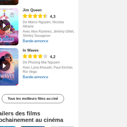
Jim Queen
4,3
De Marco Nguyen, Nicolas
Athane
Avec Alex Ramires, Jérémy Gillet,
Shirley Souagnon
Bande-annonce
In Waves
4,2
De Phuong Mai Nguyen
Avec Lyna Khoudri, Paul Kircher,
Rio Vega
Bande-annonce
Tous les meilleurs films au ciné
ailers des films
ochainement au cinéma
Tombé du ciel Bande-annonce VF
La fin d’Oak Street Bande-annonce VO STFR
Soudain Bande-annonce VF STFR