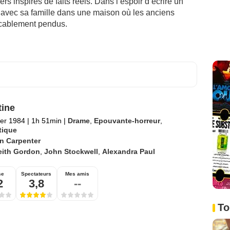
rs inspirés de faits réels. Dans l’espoir d’écrire un
 avec sa famille dans une maison où les anciens
licablement pendus.
tine
ier 1984
|
1h 51min
|
Drame
,
Epouvante-horreur
,
tique
n Carpenter
eith Gordon
,
John Stockwell
,
Alexandra Paul
se
Spectateurs
Mes amis
2
3,8
--
To