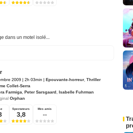
e dans un motel isolé...
r
embre 2009
|
2h 03min
|
Epouvante-horreur
,
Thriller
me Collet-Serra
era Farmiga
,
Peter Sarsgaard
,
Isabelle Fuhrman
iginal
Orphan
se
Spectateurs
Mes amis
8
3,8
--
Tr
pr