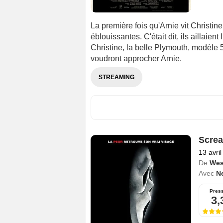
La première fois qu'Arnie vit Christin
éblouissantes. C'était dit, ils aillaient
Christine, la belle Plymouth, modèle 5
voudront approcher Arnie.
STREAMING
Scre
13 avri
De
Wes
Avec
N
Pres
3,