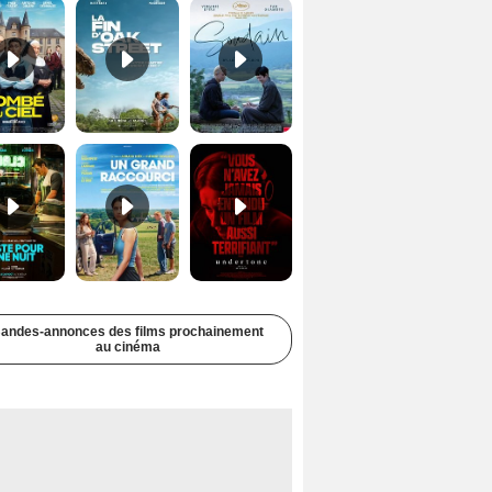
Juste pour une nuit Bande-annonce VO STFR
Un grand raccourci Bande-annonce VF
Undertone Bande-annonce VO STFR
andes-annonces des films prochainement
au cinéma