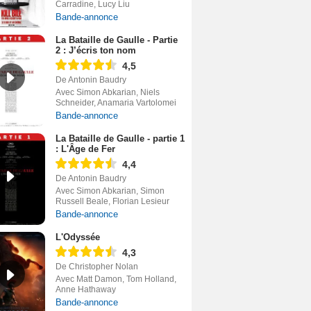
Carradine, Lucy Liu
Bande-annonce
La Bataille de Gaulle - Partie
2 : J’écris ton nom
4,5
De Antonin Baudry
Avec Simon Abkarian, Niels
Schneider, Anamaria Vartolomei
Bande-annonce
La Bataille de Gaulle - partie 1
: L'Âge de Fer
4,4
De Antonin Baudry
Avec Simon Abkarian, Simon
Russell Beale, Florian Lesieur
Bande-annonce
L'Odyssée
4,3
De Christopher Nolan
Avec Matt Damon, Tom Holland,
Anne Hathaway
Bande-annonce