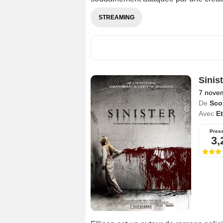
STREAMING
Sinist
7 nove
De
Sco
Avec
E
Pres
3,