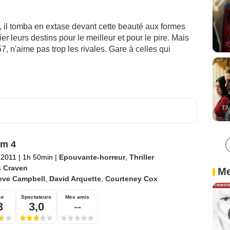
e, il tomba en extase devant cette beauté aux formes
 lier leurs destins pour le meilleur et pour le pire. Mais
7, n'aime pas trop les rivales. Gare à celles qui
am 4
l 2011
|
1h 50min
|
Epouvante-horreur
,
Thriller
 Craven
Me
eve Campbell
,
David Arquette
,
Courteney Cox
se
Spectateurs
Mes amis
3
3,0
--