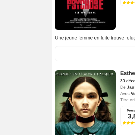
Une jeune femme en fuite trouve refug
Esthe
30 déc
De
Jau
Avec
V
Titre or
Pres
3,