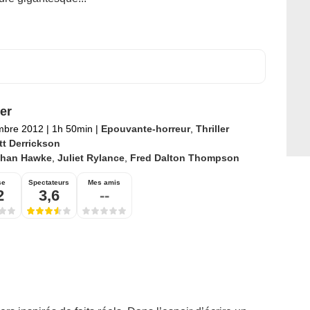
er
mbre 2012
|
1h 50min
|
Epouvante-horreur
,
Thriller
tt Derrickson
than Hawke
,
Juliet Rylance
,
Fred Dalton Thompson
se
Spectateurs
Mes amis
2
3,6
--