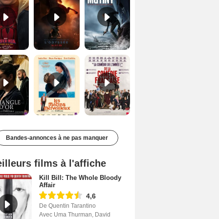
Le Triangle d'or Bande-annonce VF
Les Matins merveilleux Bande-annonce VF
De la Comédie-Française Teaser VF
Bandes-annonces à ne pas manquer
illeurs films à l'affiche
Kill Bill: The Whole Bloody
Affair
4,6
De Quentin Tarantino
Avec Uma Thurman, David