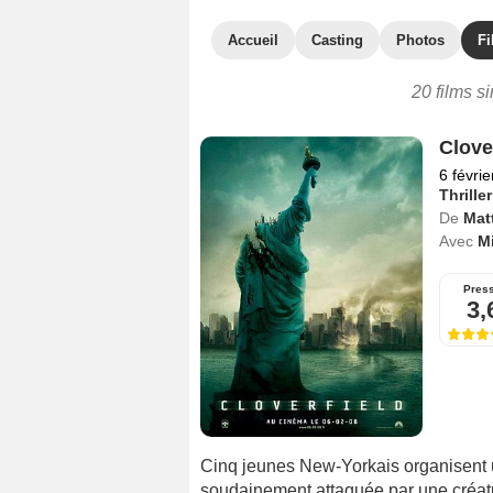
Accueil
Casting
Photos
Fi
20 films s
Clove
6 févri
Thriller
De
Mat
Avec
Mi
Pres
3,
Cinq jeunes New-Yorkais organisent un
soudainement attaquée par une créatu