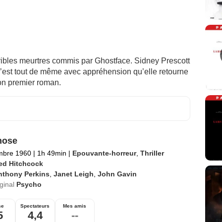
rribles meurtres commis par Ghostface. Sidney Prescott
c’est tout de même avec appréhension qu’elle retourne
on premier roman.
hose
mbre 1960
|
1h 49min
|
Epouvante-horreur
,
Thriller
red Hitchcock
nthony Perkins
,
Janet Leigh
,
John Gavin
iginal
Psycho
se
Spectateurs
Mes amis
5
4,4
--