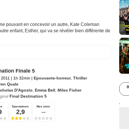
 ne pouvant en concevoir un autre, Kate Coleman
tre enfant, Esther, qui va se révéler bien différente de
nation Finale 5
 2011
|
1h 32min
|
Epouvante-horreur
,
Thriller
ven Quale
B
icholas D'Agosto
,
Emma Bell
,
Miles Fisher
iginal
Final Destination 5
'
se
Spectateurs
Mes amis
9
2,9
--