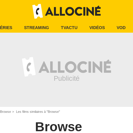
ÉRIES
STREAMING
TVACTU
VIDÉOS
VOD
Browse
Les films similaires à "Browse"
Browse