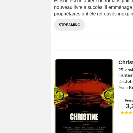
Ellison est un auteur de romans policie
nouveau livre à succès, il emménage
propriétaires ont été retrouvés inexp
STREAMING
Chris
25 janv
Fantas
De
Joh
Avec
K
Pres
3,