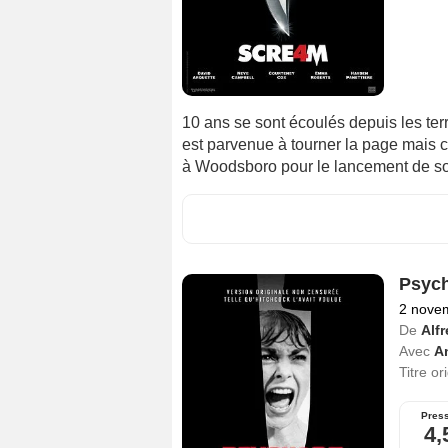
10 ans se sont écoulés depuis les te
est parvenue à tourner la page mais 
à Woodsboro pour le lancement de s
Psyc
2 nove
De
Alf
Avec
A
Titre or
Pres
4,