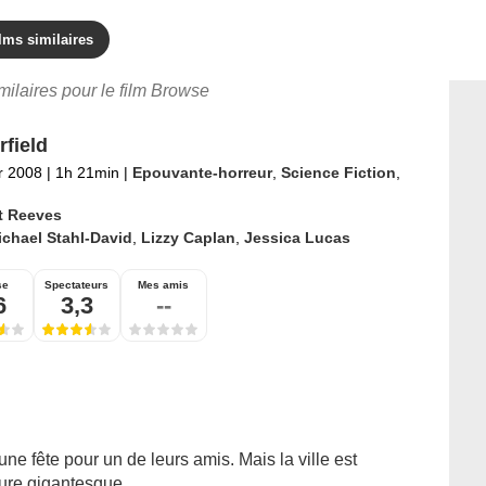
lms similaires
imilaires pour le film Browse
rfield
er 2008
|
1h 21min
|
Epouvante-horreur
,
Science Fiction
,
t Reeves
chael Stahl-David
,
Lizzy Caplan
,
Jessica Lucas
se
Spectateurs
Mes amis
6
3,3
--
e fête pour un de leurs amis. Mais la ville est
re gigantesque...