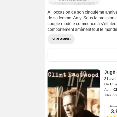
À l’occasion de son cinquième annive
de sa femme, Amy. Sous la pression de
couple modèle commence à s’effriter.
comportement amènent tout le monde à
STREAMING
Jugé 
21 avri
De
Cli
Avec
C
Titre or
Pres
3,