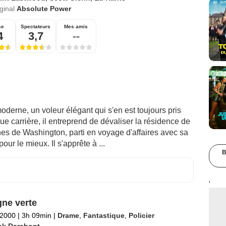
iginal
Absolute Power
se
Spectateurs
Mes amis
4
3,7
--
derne, un voleur élégant qui s'en est toujours pris
ue carrière, il entreprend de dévaliser la résidence de
es de Washington, parti en voyage d'affaires avec sa
ur le mieux. Il s'apprête à ...
B
'
gne verte
 2000
|
3h 09min
|
Drame
,
Fantastique
,
Policier