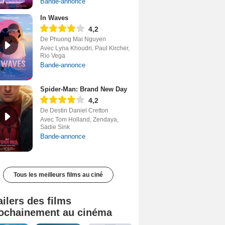
Bande-annonce
In Waves
4,2
De Phuong Mai Nguyen
Avec Lyna Khoudri, Paul Kircher,
Rio Vega
Bande-annonce
Spider-Man: Brand New Day
4,2
De Destin Daniel Cretton
Avec Tom Holland, Zendaya,
Sadie Sink
Bande-annonce
Tous les meilleurs films au ciné
ailers des films
ochainement au cinéma
Tombé du ciel Bande-annonce VF
La fin d’Oak Street Bande-annonce VO STFR
Soudain Bande-annonce VF STFR