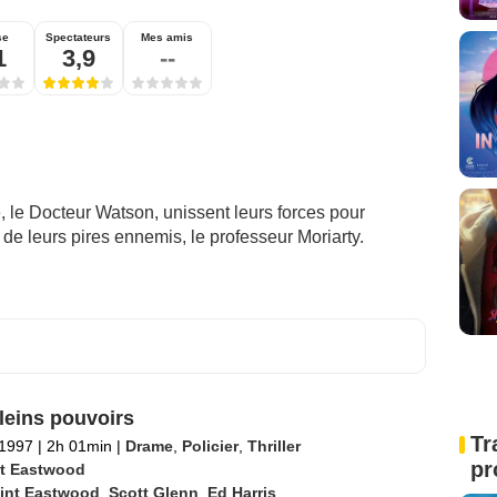
se
Spectateurs
Mes amis
1
3,9
--
, le Docteur Watson, unissent leurs forces pour
de leurs pires ennemis, le professeur Moriarty.
leins pouvoirs
Tr
 1997
|
2h 01min
|
Drame
,
Policier
,
Thriller
pr
nt Eastwood
lint Eastwood
,
Scott Glenn
,
Ed Harris