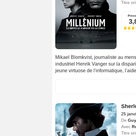
Titre or
Pres
3,
Mikael Blomkvist, journaliste au men
industriel Henrik Vanger sur la disparit
jeune virtuose de l'informatique, l'ai
Sherl
25 janv
De
Guy
Avec
R
Titre or