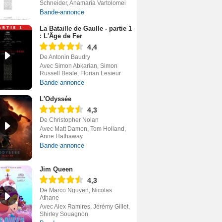
Schneider, Anamaria Vartolomei
Bande-annonce
La Bataille de Gaulle - partie 1
: L'Âge de Fer
4,4
De Antonin Baudry
Avec Simon Abkarian, Simon
Russell Beale, Florian Lesieur
Bande-annonce
L'Odyssée
4,3
De Christopher Nolan
Avec Matt Damon, Tom Holland,
Anne Hathaway
Bande-annonce
Jim Queen
4,3
De Marco Nguyen, Nicolas
Athane
Avec Alex Ramires, Jérémy Gillet,
Shirley Souagnon