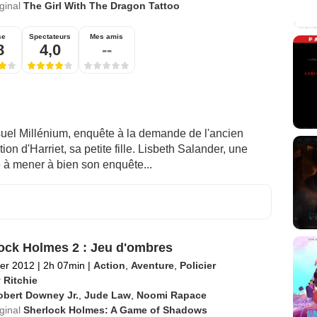
iginal
The Girl With The Dragon Tattoo
se
Spectateurs
Mes amis
8
4,0
--
suel Millénium, enquête à la demande de l'ancien
ion d'Harriet, sa petite fille. Lisbeth Salander, une
de à mener à bien son enquête...
ock Holmes 2 : Jeu d'ombres
ier 2012
|
2h 07min
|
Action
,
Aventure
,
Policier
 Ritchie
obert Downey Jr.
,
Jude Law
,
Noomi Rapace
iginal
Sherlock Holmes: A Game of Shadows