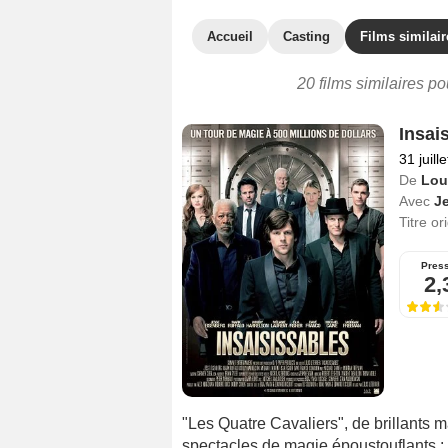
Accueil
Casting
Films similair
20 films similaires p
Insai
31 juill
De
Loui
Avec
J
Titre or
Pres
2,
"Les Quatre Cavaliers", de brillants m
spectacles de magie époustouflants :