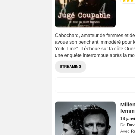
Cabochard, amateur de femmes et de b
avoue son penchant immodéré pour les 
York Time". Il échoue sur la côte Oues
une enquête interrompue après la mort
STREAMING
Mille
femm
18 janv
De
Dav
Avec
R