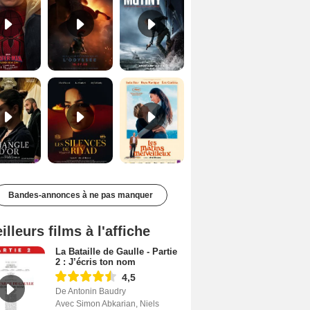
Le Triangle d'or Bande-annonce VF
Les Silences de Riyad Bande-annonce VO STFR
Les Matins merveilleux Bande-annonce VF
Bandes-annonces à ne pas manquer
illeurs films à l'affiche
La Bataille de Gaulle - Partie
2 : J’écris ton nom
4,5
De Antonin Baudry
Avec Simon Abkarian, Niels