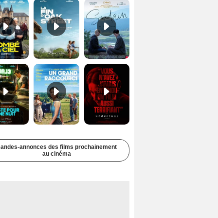
Juste pour une nuit Bande-annonce VO STFR
Un grand raccourci Bande-annonce VF
Undertone Bande-annonce VO STFR
andes-annonces des films prochainement
au cinéma