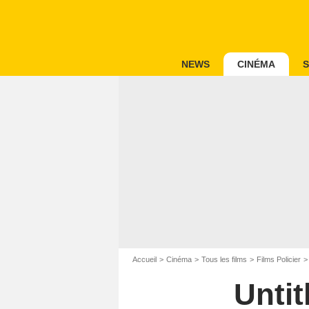
NEWS
CINÉMA
S
Accueil
Cinéma
Tous les films
Films Policier
Untit