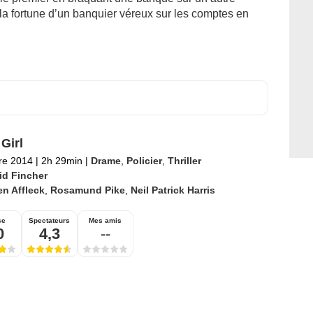
 la fortune d’un banquier véreux sur les comptes en
Girl
re 2014
|
2h 29min
|
Drame
,
Policier
,
Thriller
id Fincher
n Affleck
,
Rosamund Pike
,
Neil Patrick Harris
se
Spectateurs
Mes amis
0
4,3
--