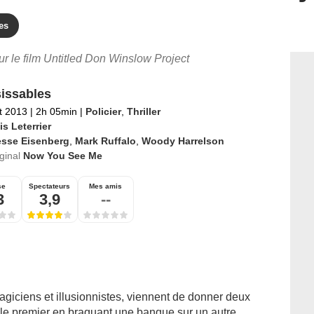
es
our le film Untitled Don Winslow Project
sissables
et 2013
|
2h 05min
|
Policier
,
Thriller
s Leterrier
esse Eisenberg
,
Mark Ruffalo
,
Woody Harrelson
iginal
Now You See Me
se
Spectateurs
Mes amis
3
3,9
--
agiciens et illusionnistes, viennent de donner deux
 le premier en braquant une banque sur un autre