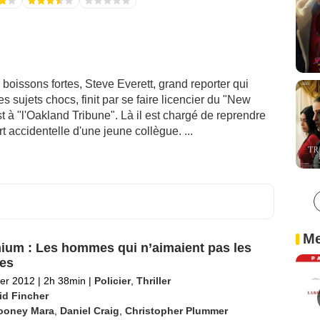
oissons fortes, Steve Everett, grand reporter qui
sujets chocs, finit par se faire licencier du "New
t à "l'Oakland Tribune". Là il est chargé de reprendre
 accidentelle d'une jeune collègue. ...
Me
nium : Les hommes qui n’aimaient pas les
es
ier 2012
|
2h 38min
|
Policier
,
Thriller
id Fincher
ooney Mara
,
Daniel Craig
,
Christopher Plummer