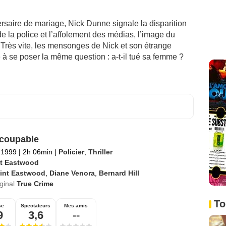
rsaire de mariage, Nick Dunne signale la disparition
 la police et l’affolement des médias, l’image du
 Très vite, les mensonges de Nick et son étrange
 se poser la même question : a-t-il tué sa femme ?
coupable
l 1999
|
2h 06min
|
Policier
,
Thriller
nt Eastwood
lint Eastwood
,
Diane Venora
,
Bernard Hill
iginal
True Crime
To
se
Spectateurs
Mes amis
9
3,6
--