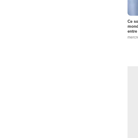
Ce so
monde
entre
mercr