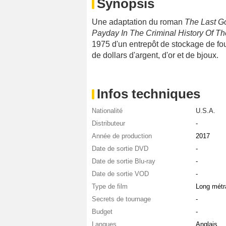
Synopsis
Une adaptation du roman
The Last Go
Payday In The Criminal History Of T
1975 d'un entrepôt de stockage de fou
de dollars d'argent, d'or et de bjoux.
Infos techniques
Nationalité
U.S.A.
Distributeur
-
Année de production
2017
Date de sortie DVD
-
Date de sortie Blu-ray
-
Date de sortie VOD
-
Type de film
Long métr
Secrets de tournage
-
Budget
-
Langues
Anglais