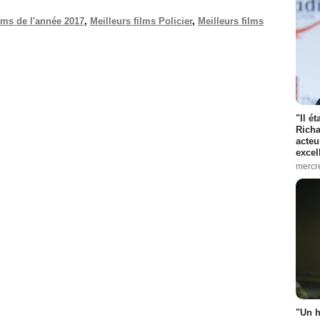
ilms de l'année 2017
,
Meilleurs films Policier
,
Meilleurs films
"Il é
Richa
acteu
excel
mercr
"Un h