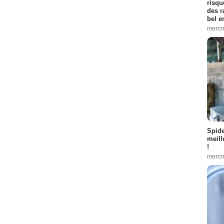
risqu
des r
bel 
mercr
Spid
meill
!
mercr