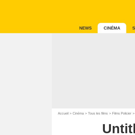
NEWS
CINÉMA
S
Accueil
Cinéma
Tous les films
Films Policier
Untit