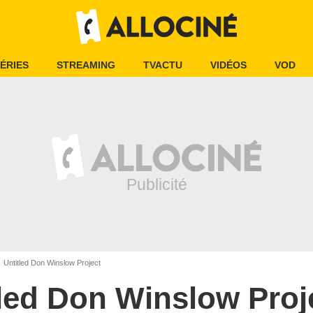
ÉRIES
STREAMING
TVACTU
VIDÉOS
VOD
Untitled Don Winslow Project
led Don Winslow Proj