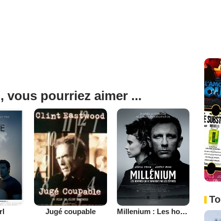
, vous pourriez aimer ...
To
rl
Millenium : Les hommes qui n’aimaient pas les femmes
Jugé coupable