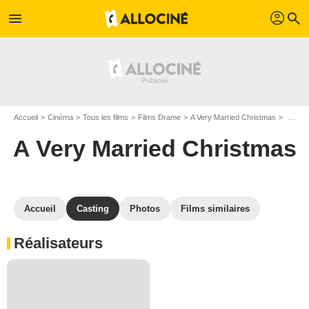
profil
menu
search
Accueil
Cinéma
Tous les films
Films Drame
A Very Married Christmas
Casting A Very Married Christmas
A Very Married Christmas
Accueil
Casting
Photos
Films similaires
Réalisateurs