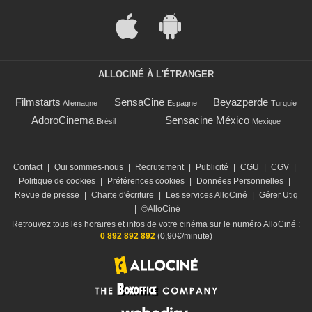
ALLOCINÉ À L'ÉTRANGER
Filmstarts
SensaCine
Beyazperde
Allemagne
Espagne
Turquie
AdoroCinema
Sensacine México
Brésil
Mexique
Contact
|
Qui sommes-nous
|
Recrutement
|
Publicité
|
CGU
|
CGV
|
Politique de cookies
|
Préférences cookies
|
Données Personnelles
|
Revue de presse
|
Charte d'écriture
|
Les services AlloCiné
|
Gérer Utiq
|
©AlloCiné
Retrouvez tous les horaires et infos de votre cinéma sur le numéro AlloCiné :
0 892 892 892
(0,90€/minute)