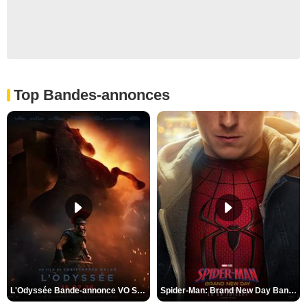
Top Bandes-annonces
L'Odyssée Bande-annonce VO STFR
Spider-Man: Brand New Day Bande-annonce VO STFR