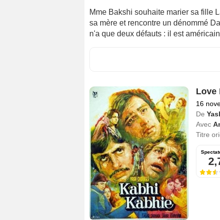
Mme Bakshi souhaite marier sa fille La
sa mère et rencontre un dénommé Darcy.
n'a que deux défauts : il est américain 
Love I
16 nov
De
Yas
Avec
A
Titre or
Spectat
2,