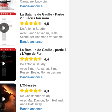
Carradine, Lucy Liu
Bande-annonce
La Bataille de Gaulle - Partie
2 : J’écris ton nom
4,5
De Antonin Baudry
Avec Simon Abkarian, Niels
Schneider, Anamaria Vartolomei
Bande-annonce
La Bataille de Gaulle - partie 1
: L'Âge de Fer
4,4
De Antonin Baudry
Avec Simon Abkarian, Simon
Russell Beale, Florian Lesieur
Bande-annonce
L'Odyssée
4,3
De Christopher Nolan
Avec Matt Damon, Tom Holland,
Anne Hathaway
Bande-annonce