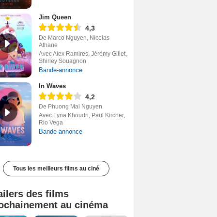
Jim Queen
4,3
De Marco Nguyen, Nicolas
Athane
Avec Alex Ramires, Jérémy Gillet,
Shirley Souagnon
Bande-annonce
In Waves
4,2
De Phuong Mai Nguyen
Avec Lyna Khoudri, Paul Kircher,
Rio Vega
Bande-annonce
Tous les meilleurs films au ciné
ailers des films
ochainement au cinéma
Tombé du ciel Bande-annonce VF
La fin d’Oak Street Bande-annonce VO STFR
Soudain Bande-annonce VF STFR