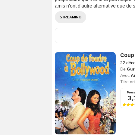
amis n'ont d'autre alternative que de 
STREAMING
Coup 
22 déc
De
Gur
Avec
A
Titre or
Pres
3,