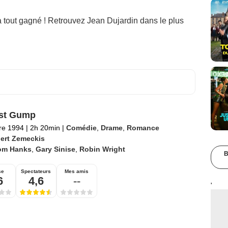
a tout gagné ! Retrouvez Jean Dujardin dans le plus
est Gump
re 1994
|
2h 20min
|
Comédie
,
Drame
,
Romance
ert Zemeckis
om Hanks
,
Gary Sinise
,
Robin Wright
B
se
Spectateurs
Mes amis
6
4,6
--
'