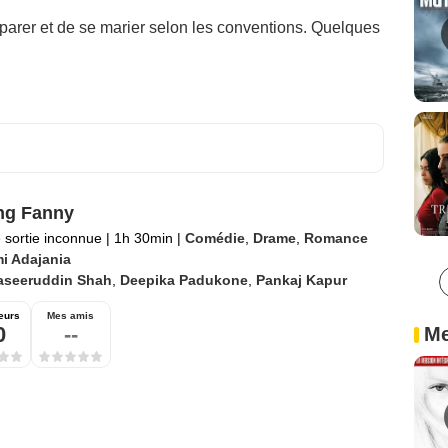
parer et de se marier selon les conventions. Quelques
ng Fanny
 sortie inconnue
|
1h 30min
|
Comédie
,
Drame
,
Romance
i Adajania
aseeruddin Shah
,
Deepika Padukone
,
Pankaj Kapur
eurs
Mes amis
0
--
Me