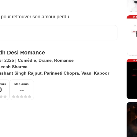
 pour retrouver son amour perdu.
dh Desi Romance
ier 2026
|
Comédie
,
Drame
,
Romance
eesh Sharma
ushant Singh Rajput
,
Parineeti Chopra
,
Vaani Kapoor
eurs
Mes amis
0
--