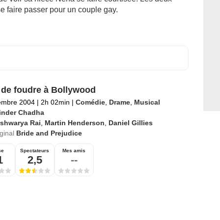
se faire passer pour un couple gay.
de foudre à Bollywood
embre 2004
|
2h 02min
|
Comédie
,
Drame
,
Musical
inder Chadha
ishwarya Rai
,
Martin Henderson
,
Daniel Gillies
iginal
Bride and Prejudice
se
Spectateurs
Mes amis
1
2,5
--