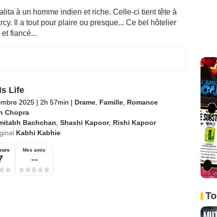
lita à un homme indien et riche. Celle-ci tient tête à
 Il a tout pour plaire ou presque... Ce bel hôtelier
et fiancé...
s Life
embre 2025
|
2h 57min
|
Drame
,
Famille
,
Romance
h Chopra
mitabh Bachchan
,
Shashi Kapoor
,
Rishi Kapoor
iginal
Kabhi Kabhie
eurs
Mes amis
7
--
To