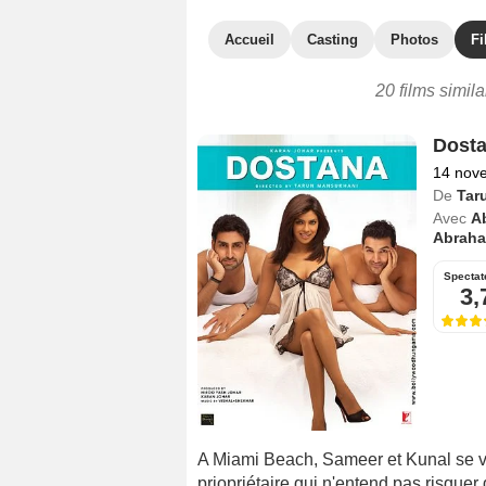
Accueil
Casting
Photos
Fi
20 films simil
Dost
14 nov
De
Tar
Avec
A
Abraham
Spectat
3,
A Miami Beach, Sameer et Kunal se vo
priopriétaire qui n'entend pas risquer