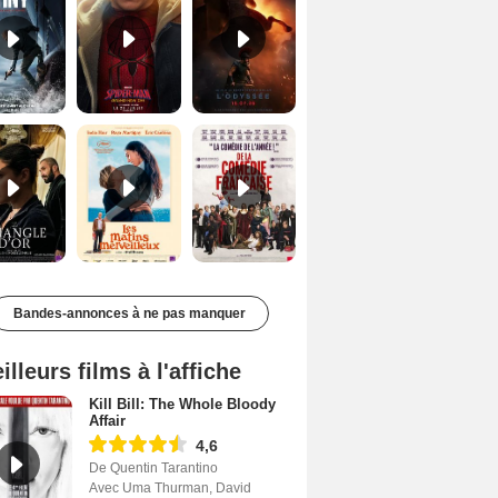
Le Triangle d'or Bande-annonce VF
Les Matins merveilleux Bande-annonce VF
De la Comédie-Française Teaser VF
Bandes-annonces à ne pas manquer
illeurs films à l'affiche
Kill Bill: The Whole Bloody
Affair
4,6
De Quentin Tarantino
Avec Uma Thurman, David