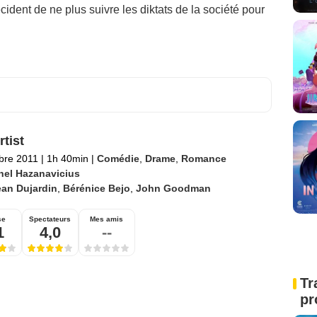
écident de ne plus suivre les diktats de la société pour
rtist
bre 2011
|
1h 40min
|
Comédie
,
Drame
,
Romance
hel Hazanavicius
ean Dujardin
,
Bérénice Bejo
,
John Goodman
se
Spectateurs
Mes amis
1
4,0
--
Tr
pr