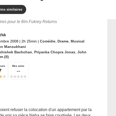
lms similaires
aires pour le film Fukrey Returns
ana
embre 2008
|
2h 25min
|
Comédie
,
Drame
,
Musical
un Mansukhani
bhishek Bachchan
,
Priyanka Chopra Jonas
,
John
 (II)
eurs
Mes amis
7
--
ient refuser la colocation d'un appartement par la
 de voir sa nièce Neha se faire courtisée. Les deux