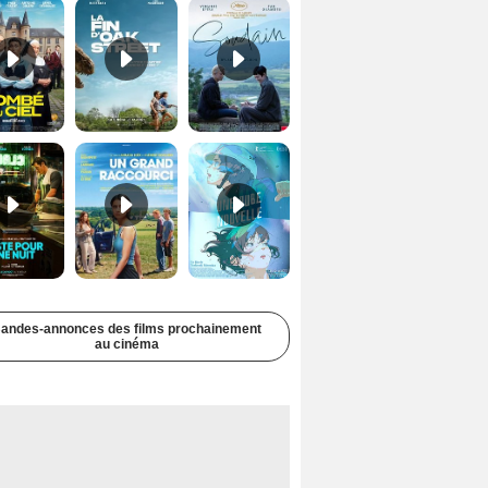
Juste pour une nuit Bande-annonce VO STFR
Un grand raccourci Bande-annonce VF
Une aube nouvelle Bande-annonce VO STFR
andes-annonces des films prochainement
au cinéma