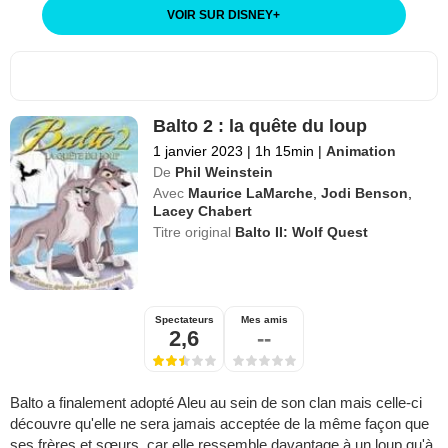
VOIR SUR DISNEY
+
Balto 2 : la quête du loup
1 janvier 2023
|
1h 15min
|
Animation
De
Phil Weinstein
Avec
Maurice LaMarche
,
Jodi Benson
,
Lacey Chabert
Titre original
Balto II: Wolf Quest
Spectateurs
Mes amis
2,6
--
Balto a finalement adopté Aleu au sein de son clan mais celle-ci
découvre qu'elle ne sera jamais acceptée de la même façon que
ses frères et sœurs, car elle ressemble davantage à un loup qu'à