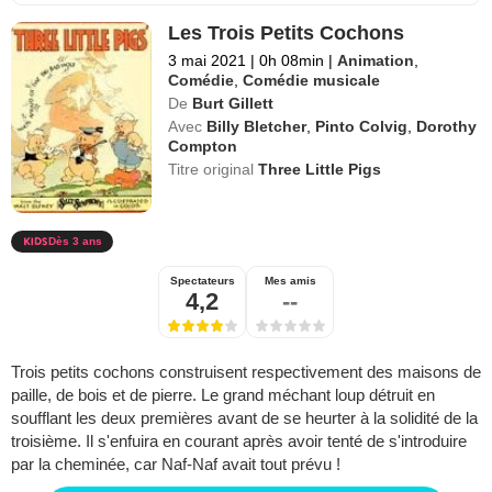
Les Trois Petits Cochons
3 mai 2021
|
0h 08min
|
Animation
,
Comédie
,
Comédie musicale
De
Burt Gillett
Avec
Billy Bletcher
,
Pinto Colvig
,
Dorothy
Compton
Titre original
Three Little Pigs
Dès 3 ans
Spectateurs
Mes amis
4,2
--
Trois petits cochons construisent respectivement des maisons de
paille, de bois et de pierre. Le grand méchant loup détruit en
soufflant les deux premières avant de se heurter à la solidité de la
troisième. Il s'enfuira en courant après avoir tenté de s'introduire
par la cheminée, car Naf-Naf avait tout prévu !