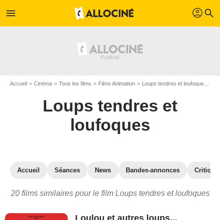
profil
menu
search
Accueil
Cinéma
Tous les films
Films Animation
Loups tendres et loufoques
Le
Loups tendres et
loufoques
Accueil
Séances
News
Bandes-annonces
Critique
20 films similaires pour le film Loups tendres et loufoques
Loulou et autres loups...