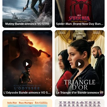
Mutiny Bande-annonce VO STFR
Spider-Man: Brand New Day Bande-annonce VO STFR
L'Odyssée Bande-annonce VO STFR
Le Triangle d'or Bande-annonce VF