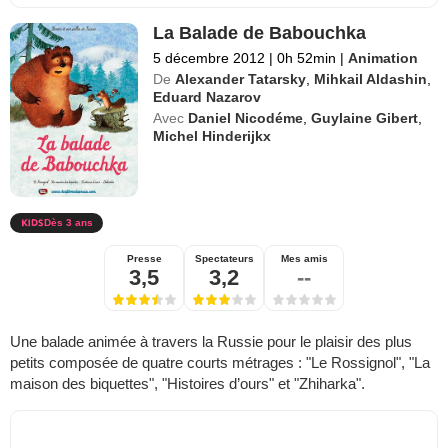
La Balade de Babouchka
5 décembre 2012
|
0h 52min
|
Animation
De
Alexander Tatarsky
,
Mihkail Aldashin
,
Eduard Nazarov
Avec
Daniel Nicodéme
,
Guylaine Gibert
,
Michel Hinderijkx
Dès 3 ans
Presse
Spectateurs
Mes amis
3,5
3,2
--
Une balade animée à travers la Russie pour le plaisir des plus
petits composée de quatre courts métrages : "Le Rossignol", "La
maison des biquettes", "Histoires d’ours" et "Zhiharka".