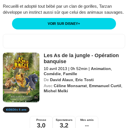
Recueilli et adopté tout bébé par un clan de gorilles, Tarzan
développe un instinct aussi sûr que celui des animaux sauvages.
VOIR SUR DISNEY
+
Les As de la jungle - Opération
banquise
10 avril 2013
|
0h 52min
|
Animation
,
Comédie
,
Famille
De
David Alaux
,
Eric Tosti
Avec
Céline Monsarrat
,
Emmanuel Curtil
,
Michel Melki
Dès 6 ans
Presse
Spectateurs
Mes amis
3,0
3,2
--