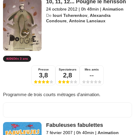
10, 11, 12... Pougne le hérisson
24 octobre 2012
|
0h 48min
|
Animation
De
Iouri Tcherenkov
,
Alexandra
Condoure
,
Antoine Lanciaux
Dès 3 ans
Presse
Spectateurs
Mes amis
3,8
2,8
--
Programme de trois courts métrages d'animation.
Fabuleuses fabulettes
7 février 2007
|
0h 40min
|
Animation