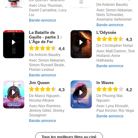
De Antonin Baudry
Avec Uma Thurman,
David Carradine, Lucy
Avec Simon Abkarian,
Liu
Niels Schneider,
Anamaria Vartolomei
Bande-annonce
Bande-annonce
La Bataille de
L'Odyssée
Gaulle - partie 1 :
4,3
L'Âge de Fer
De Christopher Nolan
4,4
Avec Matt Damon, Tom
De Antonin Baudry
Holland, Anne
Avec Simon Abkarian,
Hathaway
Simon Russell Beale,
Bande-annonce
Florian Lesieur
Bande-annonce
Jim Queen
In Waves
4,3
4,2
De Marco Nguyen,
De Phuong Mai
Nicolas Athane
Nguyen
Avec Alex Ramires,
Avec Lyna Khoudri,
Jérémy Gillet, Shirley
Paul Kircher, Rio Vega
Souagnon
Bande-annonce
Bande-annonce
Tous les meilleurs films au ciné