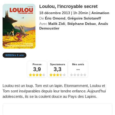
Loulou, l'incroyable secret
18 décembre 2013
|
1h 20min
|
Animation
De
Éric Omond
,
Grégoire Solotareff
Avec
Malik Zidi
,
Stéphane Debac
,
Anaïs
Demoustier
Dès 6 ans
Presse
Spectateurs
Mes amis
3,9
3,3
--
Loulou est un loup. Tom est un lapin. Etonnamment, Loulou et
Tom sont inséparables depuis leur tendre enfance. Aujourd’hui
adolescents, ils se la coulent douce au Pays des Lapins.