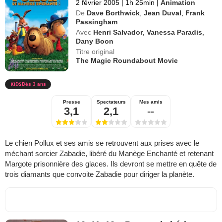
2 février 2005
|
1h 25min
|
Animation
De
Dave Borthwick
,
Jean Duval
,
Frank
Passingham
Avec
Henri Salvador
,
Vanessa Paradis
,
Dany Boon
Titre original
The Magic Roundabout Movie
Dès 3 ans
Presse
Spectateurs
Mes amis
3,1
2,1
--
Le chien Pollux et ses amis se retrouvent aux prises avec le
méchant sorcier Zabadie, libéré du Manège Enchanté et retenant
Margote prisonnière des glaces. Ils devront se mettre en quête de
trois diamants que convoite Zabadie pour diriger la planète.