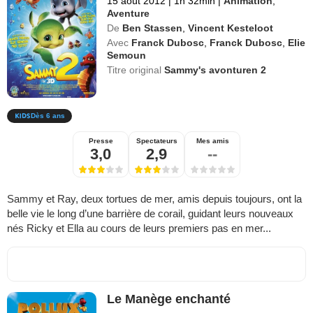
15 août 2012
|
1h 32min
|
Animation
,
Aventure
De
Ben Stassen
,
Vincent Kesteloot
Avec
Franck Dubosc
,
Franck Dubosc
,
Elie
Semoun
Titre original
Sammy's avonturen 2
Dès 6 ans
Presse
Spectateurs
Mes amis
3,0
2,9
--
Sammy et Ray, deux tortues de mer, amis depuis toujours, ont la
belle vie le long d’une barrière de corail, guidant leurs nouveaux
nés Ricky et Ella au cours de leurs premiers pas en mer...
Le Manège enchanté