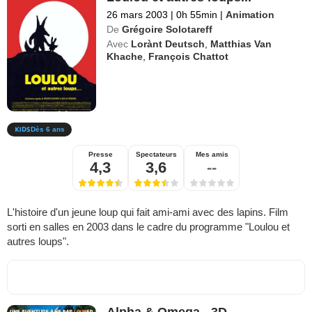
26 mars 2003
|
0h 55min
|
Animation
De
Grégoire Solotareff
Avec
Lorànt Deutsch
,
Matthias Van
Khache
,
François Chattot
Dès 6 ans
Presse
Spectateurs
Mes amis
4,3
3,6
--
L'histoire d'un jeune loup qui fait ami-ami avec des lapins. Film
sorti en salles en 2003 dans le cadre du programme "Loulou et
autres loups".
Alpha & Omega - 3D