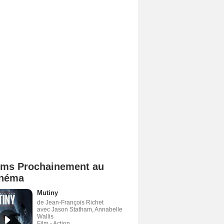
lms Prochainement au
néma
Mutiny
de Jean-François Richet
avec Jason Statham, Annabelle
Wallis
Film - Action