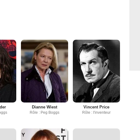
der
Dianne Wiest
Vincent Price
oggs
Rôle : Peg Boggs
Rôle : l'inventeur