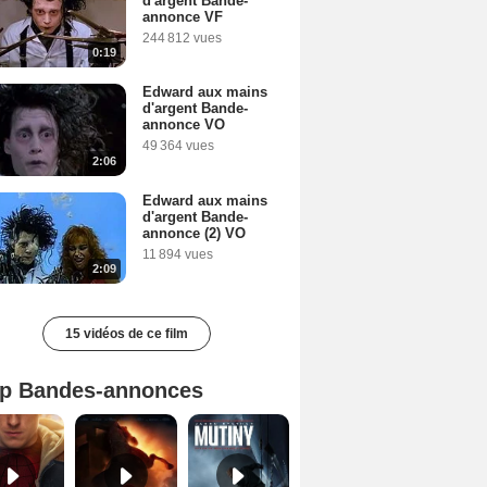
d'argent Bande-
annonce VF
244 812 vues
0:19
Edward aux mains
d'argent Bande-
annonce VO
49 364 vues
2:06
Edward aux mains
d'argent Bande-
annonce (2) VO
11 894 vues
2:09
15 vidéos de ce film
p Bandes-annonces
Spider-Man: Brand New Day Bande-annonce VO STFR
L'Odyssée Bande-annonce VO STFR
Mutiny Bande-annonce VO STFR