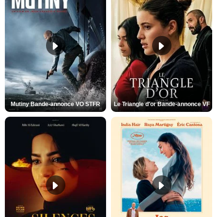
Mutiny Bande-annonce VO STFR
Le Triangle d'or Bande-annonce VF