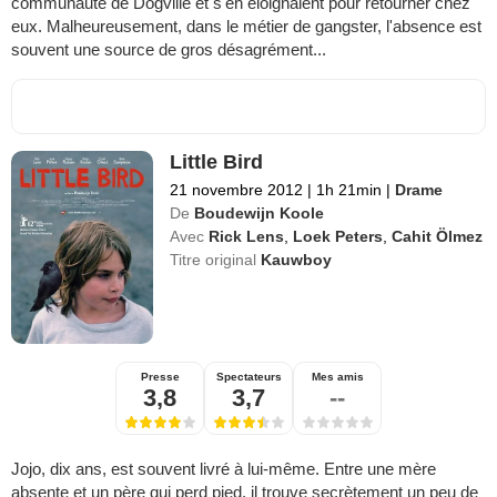
communauté de Dogville et s'en éloignaient pour retourner chez
eux. Malheureusement, dans le métier de gangster, l'absence est
souvent une source de gros désagrément...
Little Bird
21 novembre 2012
|
1h 21min
|
Drame
De
Boudewijn Koole
Avec
Rick Lens
,
Loek Peters
,
Cahit Ölmez
Titre original
Kauwboy
Presse
Spectateurs
Mes amis
3,8
3,7
--
Jojo, dix ans, est souvent livré à lui-même. Entre une mère
absente et un père qui perd pied, il trouve secrètement un peu de