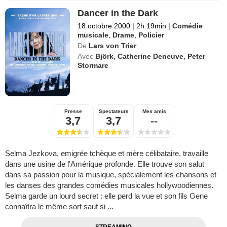
Dancer in the Dark
18 octobre 2000
|
2h 19min
|
Comédie
musicale
,
Drame
,
Policier
De
Lars von Trier
Avec
Björk
,
Catherine Deneuve
,
Peter
Stormare
Presse
Spectateurs
Mes amis
3,7
3,7
--
Selma Jezkova, emigrée tchèque et mère célibataire, travaille
dans une usine de l'Amérique profonde. Elle trouve son salut
dans sa passion pour la musique, spécialement les chansons et
les danses des grandes comédies musicales hollywoodiennes.
Selma garde un lourd secret : elle perd la vue et son fils Gene
connaîtra le même sort sauf si ...
STREAMING