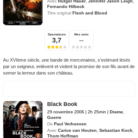
Avec
Rutger Hauer
,
Jennifer Jason Leigh
,
Fernando Hilbeck
Titre original
Flesh and Blood
Spectateurs
Mes amis
3,7
--
Au XVIème siècle, une bande de mercenaires, s'estimant lésés
par un seigneur, enlèvent et violent la promise de son fils avant de
semer la terreur dans son château.
Black Book
29 novembre 2006
|
2h 25min
|
Drame
,
Guerre
De
Paul Verhoeven
Avec
Carice van Houten
,
Sebastian Koch
,
Thom Hoffman