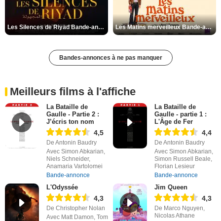
Les Silences de Riyad Bande-annonce VO STFR
Les Matins merveilleux Bande-annonce VF
Bandes-annonces à ne pas manquer
Meilleurs films à l'affiche
La Bataille de
La Bataille de
Gaulle - Partie 2 :
Gaulle - partie 1 :
J’écris ton nom
L'Âge de Fer
4,5
4,4
De Antonin Baudry
De Antonin Baudry
Avec Simon Abkarian,
Avec Simon Abkarian,
Niels Schneider,
Simon Russell Beale,
Anamaria Vartolomei
Florian Lesieur
Bande-annonce
Bande-annonce
L'Odyssée
Jim Queen
4,3
4,3
De Christopher Nolan
De Marco Nguyen,
Nicolas Athane
Avec Matt Damon, Tom