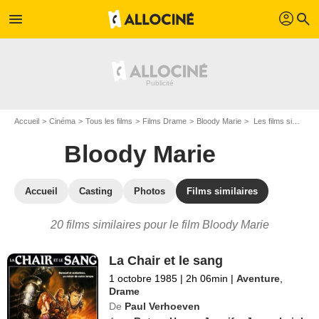
profil
menu
search
Accueil
Cinéma
Tous les films
Films Drame
Bloody Marie
Les films similaires à "Bloody Marie"
Bloody Marie
Accueil
Casting
Photos
Films similaires
20 films similaires pour le film Bloody Marie
La Chair et le sang
1 octobre 1985
|
2h 06min
|
Aventure
,
Drame
De
Paul Verhoeven