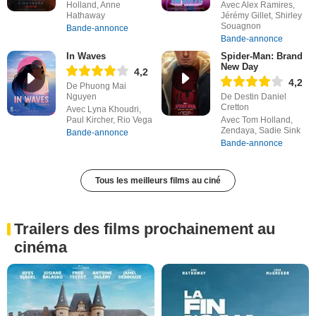
Holland, Anne
Avec Alex Ramires,
Hathaway
Jérémy Gillet, Shirley
Souagnon
Bande-annonce
Bande-annonce
In Waves
Spider-Man: Brand
New Day
4,2
4,2
De Phuong Mai
Nguyen
De Destin Daniel
Cretton
Avec Lyna Khoudri,
Paul Kircher, Rio Vega
Avec Tom Holland,
Zendaya, Sadie Sink
Bande-annonce
Bande-annonce
Tous les meilleurs films au ciné
Trailers des films prochainement au
cinéma