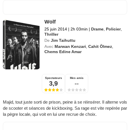
Wolf
25 juin 2014
|
2h 03min
|
Drame
,
Policier
,
Thriller
De
Jim Taihuttu
Avec
Marwan Kenzari
,
Cahit Ölmez
,
Chems Edine Amar
Spectateurs
Mes amis
3,9
--
Majid, tout juste sorti de prison, peine à se réinsérer. Il alterne vols
de scooter et séances de kickboxing. Sa rage est vite repérée par
la pègre locale, qui voit en lui une recrue de choix.