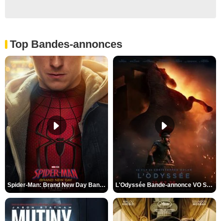
Top Bandes-annonces
Spider-Man: Brand New Day Bande-annonce VO STFR
L'Odyssée Bande-annonce VO STFR