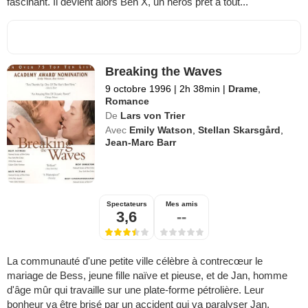
fascinant. Il devient alors Ben X, un héros prêt à tout...
Breaking the Waves
9 octobre 1996
|
2h 38min
|
Drame
,
Romance
De
Lars von Trier
Avec
Emily Watson
,
Stellan Skarsgård
,
Jean-Marc Barr
Spectateurs
Mes amis
3,6
--
La communauté d'une petite ville célèbre à contrecœur le
mariage de Bess, jeune fille naïve et pieuse, et de Jan, homme
d'âge mûr qui travaille sur une plate-forme pétrolière. Leur
bonheur va être brisé par un accident qui va paralyser Jan.