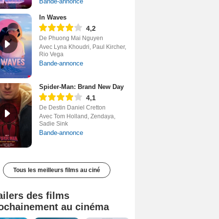
Bande-annonce
In Waves
4,2
De Phuong Mai Nguyen
Avec Lyna Khoudri, Paul Kircher,
Rio Vega
Bande-annonce
Spider-Man: Brand New Day
4,1
De Destin Daniel Cretton
Avec Tom Holland, Zendaya,
Sadie Sink
Bande-annonce
Tous les meilleurs films au ciné
ailers des films
ochainement au cinéma
Tombé du ciel Bande-annonce VF
La fin d’Oak Street Bande-annonce VO STFR
Soudain Bande-annonce VF STFR