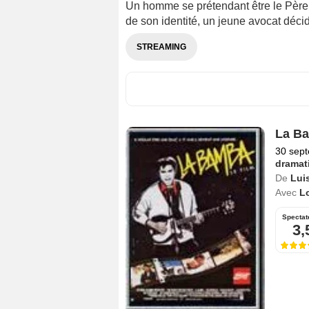
Un homme se prétendant être le Père N
de son identité, un jeune avocat déci
STREAMING
La B
30 sep
dramat
De
Lui
Avec
L
Spectat
3,