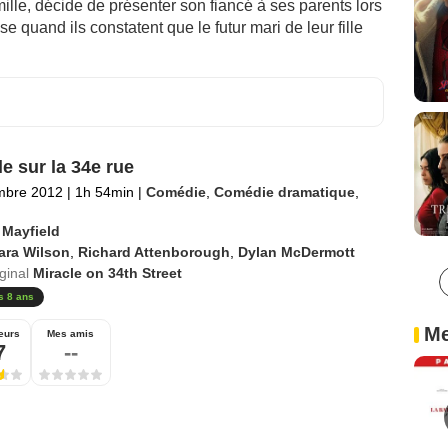
ille, décide de présenter son fiancé à ses parents lors
se quand ils constatent que le futur mari de leur fille
le sur la 34e rue
mbre 2012
|
1h 54min
|
Comédie
,
Comédie dramatique
,
 Mayfield
ara Wilson
,
Richard Attenborough
,
Dylan McDermott
iginal
Miracle on 34th Street
s 8 ans
Me
eurs
Mes amis
7
--