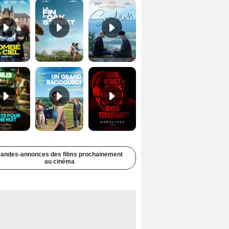
Juste pour une nuit Bande-annonce VO STFR
Un grand raccourci Bande-annonce VF
Undertone Bande-annonce VO STFR
andes-annonces des films prochainement
au cinéma