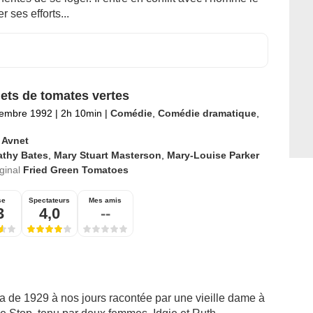
r ses efforts...
ets de tomates vertes
tembre 1992
|
2h 10min
|
Comédie
,
Comédie dramatique
,
 Avnet
athy Bates
,
Mary Stuart Masterson
,
Mary-Louise Parker
iginal
Fried Green Tomatoes
se
Spectateurs
Mes amis
3
4,0
--
a de 1929 à nos jours racontée par une vieille dame à