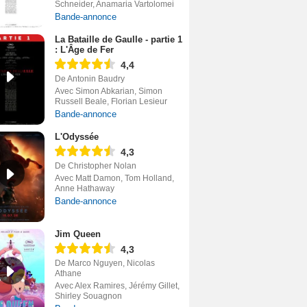
Schneider, Anamaria Vartolomei
Bande-annonce
La Bataille de Gaulle - partie 1
: L'Âge de Fer
4,4
De Antonin Baudry
Avec Simon Abkarian, Simon
Russell Beale, Florian Lesieur
Bande-annonce
L'Odyssée
4,3
De Christopher Nolan
Avec Matt Damon, Tom Holland,
Anne Hathaway
Bande-annonce
Jim Queen
4,3
De Marco Nguyen, Nicolas
Athane
Avec Alex Ramires, Jérémy Gillet,
Shirley Souagnon