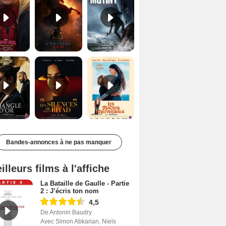
Le Triangle d'or Bande-annonce VF
Les Silences de Riyad Bande-annonce VO STFR
Les Matins merveilleux Bande-annonce VF
Bandes-annonces à ne pas manquer
illeurs films à l'affiche
La Bataille de Gaulle - Partie
2 : J’écris ton nom
4,5
De Antonin Baudry
Avec Simon Abkarian, Niels