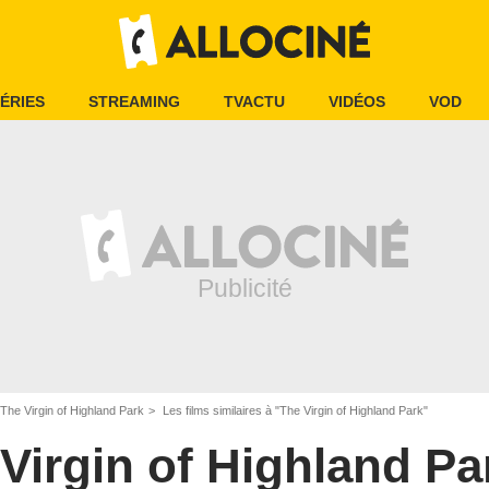
ÉRIES
STREAMING
TVACTU
VIDÉOS
VOD
The Virgin of Highland Park
Les films similaires à "The Virgin of Highland Park"
Virgin of Highland Pa