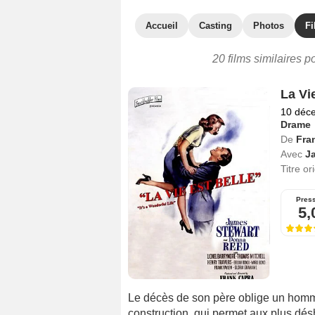
Accueil
Casting
Photos
Fi
20 films similaires p
La Vie
10 déc
Drame
De
Fra
Avec
J
Titre or
Pres
5,
Le décès de son père oblige un homme 
construction, qui permet aux plus désh