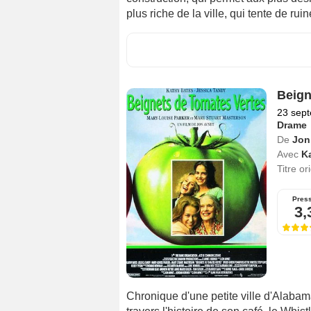
plus riche de la ville, qui tente de ruine
Beign
23 sep
Drame
De
Jon
Avec
K
Titre or
Pres
3,
Chronique d'une petite ville d'Alabam