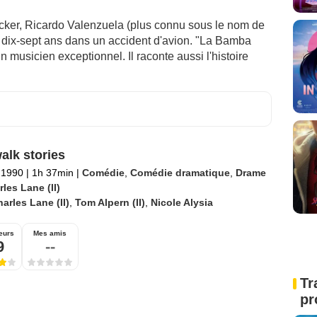
rocker, Ricardo Valenzuela (plus connu sous le nom de
e dix-sept ans dans un accident d'avion. "La Bamba
un musicien exceptionnel. Il raconte aussi l'histoire
alk stories
l 1990
|
1h 37min
|
Comédie
,
Comédie dramatique
,
Drame
les Lane (II)
arles Lane (II)
,
Tom Alpern (II)
,
Nicole Alysia
eurs
Mes amis
9
--
Tr
pr