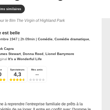
lms similaires
our le film The Virgin of Highland Park
 est belle
embre 1947
|
2h 09min
|
Comédie
,
Comédie dramatique
,
nk Capra
ames Stewart
,
Donna Reed
,
Lionel Barrymore
iginal
It's a Wonderful Life
se
Spectateurs
Mes amis
0
4,3
--
à reprendre l'entreprise familiale de prêts à la
érités de se loger. Il entre en conflit avec l'homme le