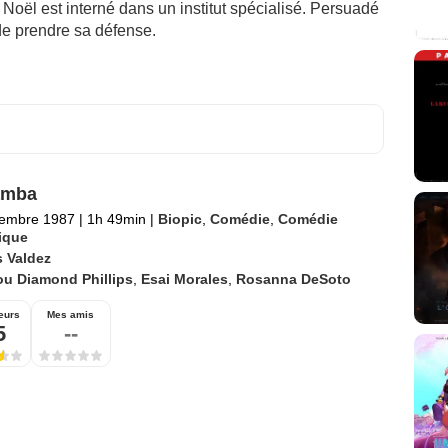
oël est interné dans un institut spécialisé. Persuadé
de prendre sa défense.
amba
tembre 1987
|
1h 49min
|
Biopic
,
Comédie
,
Comédie
ique
s Valdez
ou Diamond Phillips
,
Esai Morales
,
Rosanna DeSoto
eurs
Mes amis
5
--