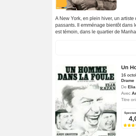
A New York, en plein hiver, un artiste
passants. Il emménage bientôt dans le
est témoin, dans le quartier de Manh
Un Ho
16 octo
Drame
De
Eli
Avec
An
Titre or
Spectat
4,