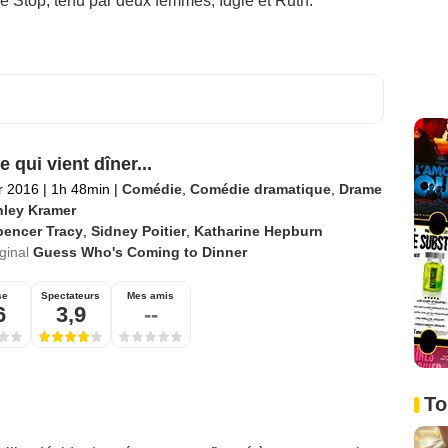
tle Stop, tenu par deux femmes, Idgie et Ruth.
 qui vient dîner...
er 2016
|
1h 48min
|
Comédie
,
Comédie dramatique
,
Drame
nley Kramer
pencer Tracy
,
Sidney Poitier
,
Katharine Hepburn
iginal
Guess Who's Coming to Dinner
se
Spectateurs
Mes amis
6
3,9
--
To