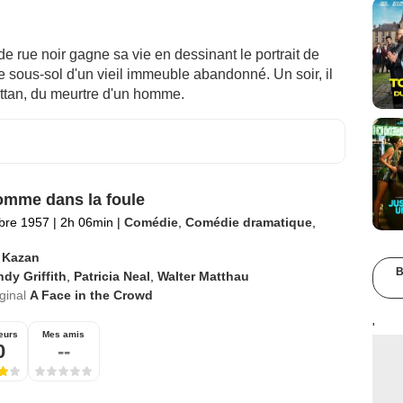
 de rue noir gagne sa vie en dessinant le portrait de
 sous-sol d'un vieil immeuble abandonné. Un soir, il
attan, du meurtre d'un homme.
mme dans la foule
bre 1957
|
2h 06min
|
Comédie
,
Comédie dramatique
,
a Kazan
B
dy Griffith
,
Patricia Neal
,
Walter Matthau
iginal
A Face in the Crowd
'
eurs
Mes amis
0
--