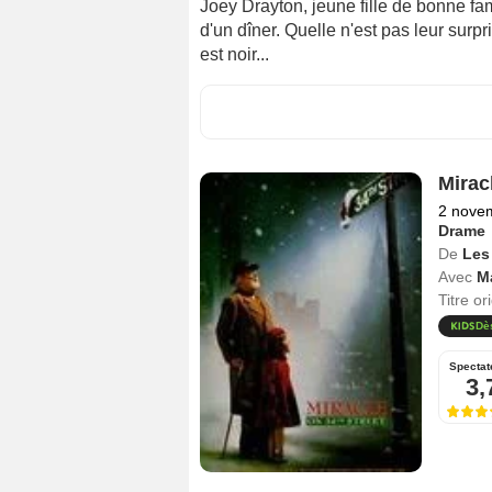
Joey Drayton, jeune fille de bonne fam
d'un dîner. Quelle n'est pas leur surpri
est noir...
Mirac
2 nove
Drame
De
Les
Avec
M
Titre or
Dè
Spectat
3,