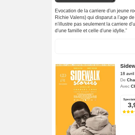
Evocation de la carriere d'un jeune 
Richie Valens) qui disparut a l'age d
n'illustre pas seulement la carriere d'
d'une famille et celle d'une idylle."
Sidew
18 avri
De
Char
Avec
Ch
Spectat
3,