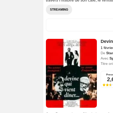
travers l'histoire de son café, le Whis
STREAMING
Devine
1 févri
De
Sta
Avec
S
Titre or
Pres
2,