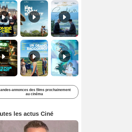
Juste pour une nuit Bande-annonce VO STFR
Un grand raccourci Bande-annonce VF
Une aube nouvelle Bande-annonce VO STFR
andes-annonces des films prochainement
au cinéma
utes les actus Ciné