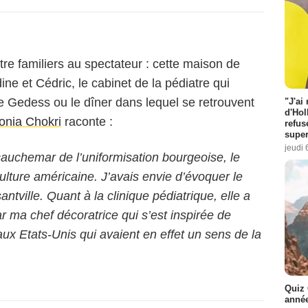
re familiers au spectateur : cette maison de
ne et Cédric, le cabinet de la pédiatre qui
 Gedess ou le dîner dans lequel se retrouvent
"J'ai
d'Hol
onia Chokri
raconte :
refus
super
jeudi 
cauchemar de l’uniformisation bourgeoise, le
 culture américaine. J’avais envie d’évoquer le
ntville. Quant à la clinique pédiatrique, elle a
r ma chef décoratrice qui s’est inspirée de
ux Etats-Unis qui avaient en effet un sens de la
Quiz 
année