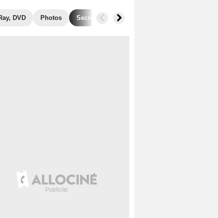
Ray, DVD
Photos
Secrets de tournage
Box Office
Films 