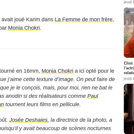
jeudi 
, avait joué Karim dans
La Femme de mon frère
,
 par
Monia Chokri
.
Clint
l'act
 tourné en 16mm,
Monia Chokri
a ici opté pour le
relat
e j’aime cette texture d’image. On peut faire de
jeudi 
que je le conçois, mais, pour moi, rien ne bat le
t pas anodin si des réalisateurs comme
Paul
an
tournent leurs films en pellicule.
oût.
Josée Deshaies
, la directrice de la photo, a
 puisqu’il y avait beaucoup de scènes nocturnes