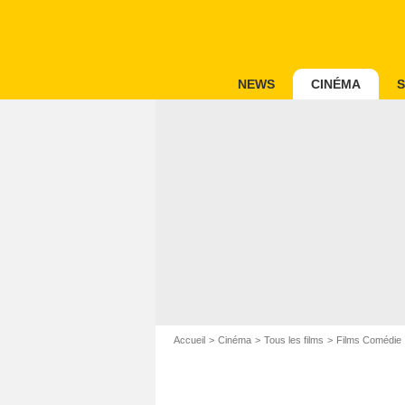
NEWS
CINÉMA
S
Accueil
Cinéma
Tous les films
Films Comédie