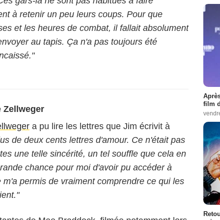
es gars-là ne sont pas habitués à faire
nent à retenir un peu leurs coups. Pour que
ses et les heures de combat, il fallait absolument
'envoyer au tapis. Ça n'a pas toujours été
ncaissé."
Après
film 
e Zellweger
vendr
llweger
a pu lire les lettres que Jim écrivit à
 plus de deux cents lettres d'amour. Ce n'était pas
tes une telle sincérité, un tel souffle que cela en
grande chance pour moi d'avoir pu accéder à
e m'a permis de vraiment comprendre ce qui les
ient."
Retou