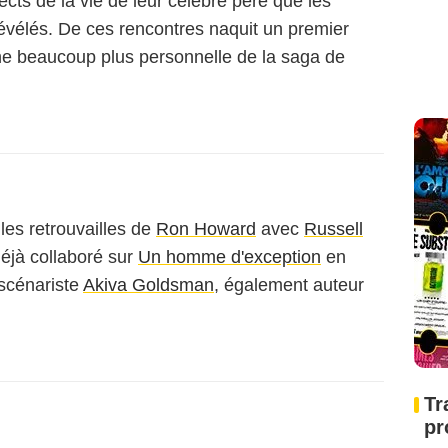
pects de la vie de leur célèbre père que les
révélés. De ces rencontres naquit un premier
he beaucoup plus personnelle de la saga de
es retrouvailles de
Ron Howard
avec
Russell
éjà collaboré sur
Un homme d'exception
en
 scénariste
Akiva Goldsman
, également auteur
Tr
pr