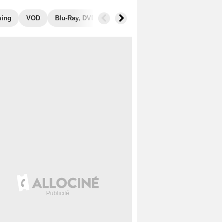
ming
VOD
Blu-Ray, DVD
Photos
Secrets de tournage