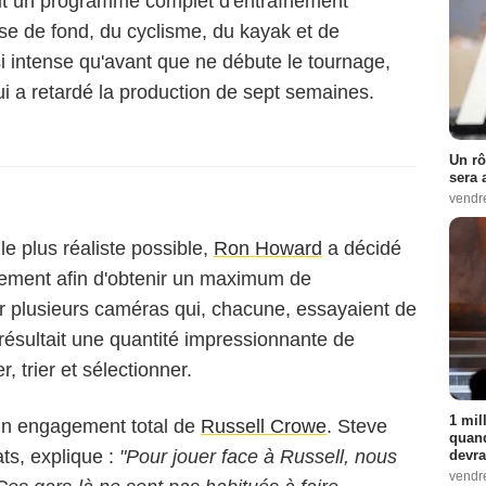
it un programme complet d'entraînement
urse de fond, du cyclisme, du kayak et de
si intense qu'avant que ne débute le tournage,
qui a retardé la production de sept semaines.
Un rô
sera 
vendr
e plus réaliste possible,
Ron Howard
a décidé
tement afin d'obtenir un maximum de
ar plusieurs caméras qui, chacune, essayaient de
 en résultait une quantité impressionnante de
r, trier et sélectionner.
1 mil
 un engagement total de
Russell Crowe
. Steve
quand
ts, explique :
"Pour jouer face à Russell, nous
devra
vendr