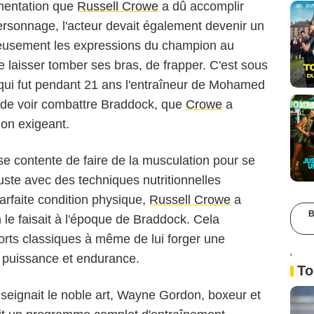
umentation que
Russell Crowe
a dû accomplir
personnage, l'acteur devait également devenir un
gneusement les expressions du champion au
e laisser tomber ses bras, de frapper. C'est sous
qui fut pendant 21 ans l'entraîneur de Mohamed
n de voir combattre Braddock, que
Crowe
a
on exigeant.
r se contente de faire de la musculation pour se
uste avec des techniques nutritionnelles
arfaite condition physique,
Russell Crowe
a
B
e faisait à l'époque de Braddock. Cela
ports classiques à même de lui forger une
nt puissance et endurance.
'
To
eignait le noble art, Wayne Gordon, boxeur et