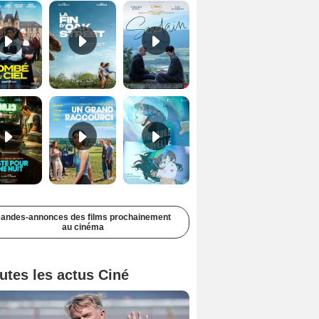
Juste pour une nuit Bande-annonce VO STFR
Un grand raccourci Bande-annonce VF
Une aube nouvelle Bande-annonce VO STFR
andes-annonces des films prochainement
au cinéma
utes les actus Ciné