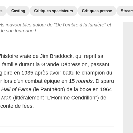
es
Casting
Critiques spectateurs
Critiques presse
Strea
ets inavouables autour de "De l'ombre à la lumière" et
de son tournage !
'histoire vraie de Jim Braddock, qui reprit sa
a famille durant la Grande Dépression, passant
 gloire en 1935 après avoir battu le champion du
 lors d'un combat épique en 15
rounds
. Disparu
u
Hall of Fame
(le Panthéon) de la boxe en 1964
a Man
(littéralement "L'Homme Cendrillon") de
 conte de fées.