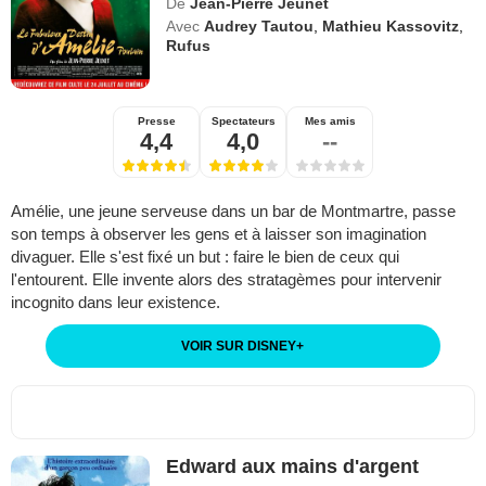
De
Jean-Pierre Jeunet
Avec
Audrey Tautou
,
Mathieu Kassovitz
,
Rufus
Presse
Spectateurs
Mes amis
4,4
4,0
--
Amélie, une jeune serveuse dans un bar de Montmartre, passe
son temps à observer les gens et à laisser son imagination
divaguer. Elle s'est fixé un but : faire le bien de ceux qui
l'entourent. Elle invente alors des stratagèmes pour intervenir
incognito dans leur existence.
VOIR SUR DISNEY
+
Edward aux mains d'argent