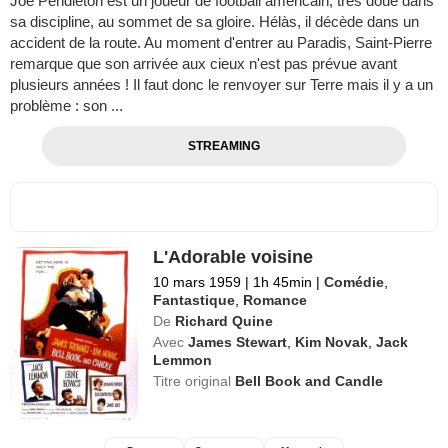
Joe Pendleton est un joueur de football américain, très doué dans
sa discipline, au sommet de sa gloire. Hélàs, il décède dans un
accident de la route. Au moment d'entrer au Paradis, Saint-Pierre
remarque que son arrivée aux cieux n'est pas prévue avant
plusieurs années ! Il faut donc le renvoyer sur Terre mais il y a un
problème : son ...
STREAMING
L'Adorable voisine
10 mars 1959
|
1h 45min
|
Comédie
,
Fantastique
,
Romance
De
Richard Quine
Avec
James Stewart
,
Kim Novak
,
Jack
Lemmon
Titre original
Bell Book and Candle