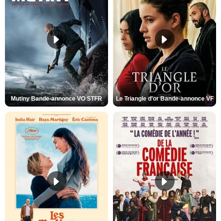
Mutiny Bande-annonce VO STFR
Le Triangle d'or Bande-annonce VF