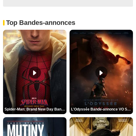
Top Bandes-annonces
Spider-Man: Brand New Day Bande-annonce VO STFR
L'Odyssée Bande-annonce VO STFR