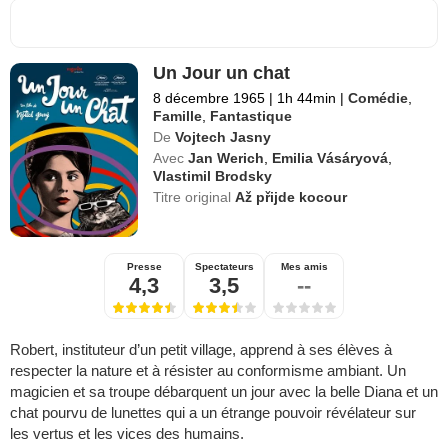
Un Jour un chat
8 décembre 1965
|
1h 44min
|
Comédie
,
Famille
,
Fantastique
De
Vojtech Jasny
Avec
Jan Werich
,
Emilia Vásáryová
,
Vlastimil Brodsky
Titre original
Až přijde kocour
Presse
Spectateurs
Mes amis
4,3
3,5
--
Robert, instituteur d’un petit village, apprend à ses élèves à
respecter la nature et à résister au conformisme ambiant. Un
magicien et sa troupe débarquent un jour avec la belle Diana et un
chat pourvu de lunettes qui a un étrange pouvoir révélateur sur
les vertus et les vices des humains.