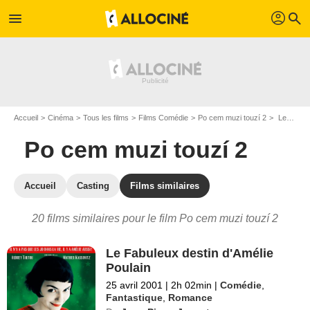
profil
menu
search
Accueil
Cinéma
Tous les films
Films Comédie
Po cem muzi touzí 2
Les films similaires à "Po cem muzi touzí 2"
Po cem muzi touzí 2
Accueil
Casting
Films similaires
20 films similaires pour le film Po cem muzi touzí 2
Le Fabuleux destin d'Amélie
Poulain
25 avril 2001
|
2h 02min
|
Comédie
,
Fantastique
,
Romance