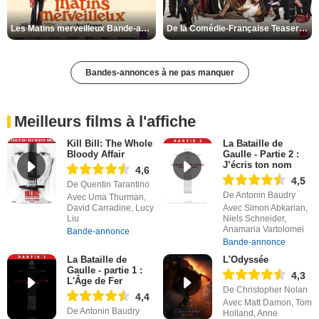
Les Matins merveilleux Bande-annonce VF
De la Comédie-Française Teaser VF
Bandes-annonces à ne pas manquer
Meilleurs films à l'affiche
Kill Bill: The Whole
La Bataille de
Bloody Affair
Gaulle - Partie 2 :
J’écris ton nom
4,6
4,5
De Quentin Tarantino
De Antonin Baudry
Avec Uma Thurman,
David Carradine, Lucy
Avec Simon Abkarian,
Liu
Niels Schneider,
Anamaria Vartolomei
Bande-annonce
Bande-annonce
La Bataille de
L'Odyssée
Gaulle - partie 1 :
4,3
L'Âge de Fer
De Christopher Nolan
4,4
Avec Matt Damon, Tom
De Antonin Baudry
Holland, Anne