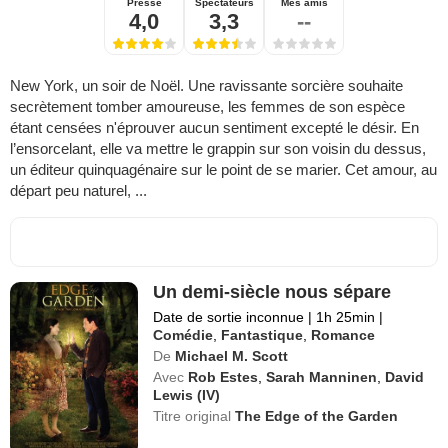
Presse
Spectateurs
Mes amis
4,0
3,3
--
New York, un soir de Noël. Une ravissante sorcière souhaite
secrètement tomber amoureuse, les femmes de son espèce
étant censées n'éprouver aucun sentiment excepté le désir. En
l’ensorcelant, elle va mettre le grappin sur son voisin du dessus,
un éditeur quinquagénaire sur le point de se marier. Cet amour, au
départ peu naturel, ...
Un demi-siècle nous sépare
Date de sortie inconnue
|
1h 25min
|
Comédie
,
Fantastique
,
Romance
De
Michael M. Scott
Avec
Rob Estes
,
Sarah Manninen
,
David
Lewis (IV)
Titre original
The Edge of the Garden