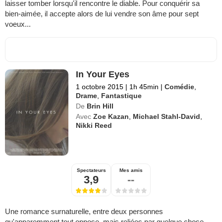
laisser tomber lorsqu'il rencontre le diable. Pour conquérir sa
bien-aimée, il accepte alors de lui vendre son âme pour sept
voeux...
In Your Eyes
1 octobre 2015
|
1h 45min
|
Comédie
,
Drame
,
Fantastique
De
Brin Hill
Avec
Zoe Kazan
,
Michael Stahl-David
,
Nikki Reed
Spectateurs
Mes amis
3,9
--
Une romance surnaturelle, entre deux personnes
qu'apparemment tout oppose, mais reliées par quelque chose