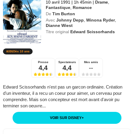
10 avril 1991
|
1h 45min
|
Drame
,
Fantastique
,
Romance
De
Tim Burton
Avec
Johnny Depp
,
Winona Ryder
,
Dianne Wiest
Titre original
Edward Scissorhands
Dès 10 ans
Presse
Spectateurs
Mes amis
4,4
4,4
--
Edward Scissorhands n'est pas un garcon ordinaire. Création
d'un inventeur, il a recu un coeur pour aimer, un cerveau pour
comprendre. Mais son concepteur est mort avant d'avoir pu
terminer son oeuvre...
VOIR SUR DISNEY
+